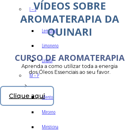
VÍDEOS SOBRE
I – L
AROMATERAPIA DA
QUINARI
Lemonal
Limoneno
CURSO DE AROMATERAPIA
Linalol
Aprenda a como utilizar toda a energia
dos Óleos Essenciais ao seu favor.
M – P
Clique aqui
Mentol
Mirceno
Miristicina