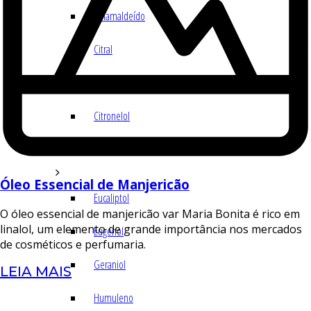
Cinamaldeído
Citral
Citronelal
Citronelol
E – H
Óleo Essencial de Manjericão
Eucaliptol
O óleo essencial de manjericão var Maria Bonita é rico em
linalol, um elemento de grande importância nos mercados
Eugenol
de cosméticos e perfumaria.
Geraniol
LEIA MAIS
Humuleno