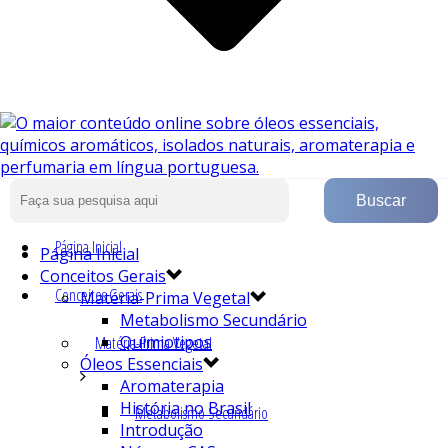
Página Inicial
Página Inicial
Conceitos Gerais
Conceitos Gerais
Matéria-Prima Vegetal
Metabolismo Secundário
Quimiotipos
Matéria-Prima Vegetal
Óleos Essenciais
Aromaterapia
História no Brasil
Metabolismo Secundário
Introdução