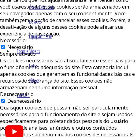
você usa este site. Esses cookies serão armazenados em
Óleos Essenciais
seu navegador apenas com o seu consentimento. Você
também tem a opção de cancelar esses cookies. Porém, a
Isolados
desativação de alguns desses cookies pode afetar sua
experiência de navegação.
Equipamentos
Necessário
Necessário
Fotos e Vídeos
Sempre ativado
Os cookies necessários são absolutamente essenciais para
Fotos
o funcionamento adequado do site. Esta categoria inclui
apenas cookies que garantem as funcionalidades básicas e
Vídeos
recursos de segurança do site. Esses cookies não
armazenam nenhuma informação pessoal.
Desnecessário
Contato
Desnecessário
Quaisquer cookies que possam não ser particularmente
necessários para o funcionamento do site e sejam usados ​​
especificamente para coletar dados pessoais do usuário
por meio de análises, anúncios e outros conteúdos
incorporados são denominados cookies desnecessários. É