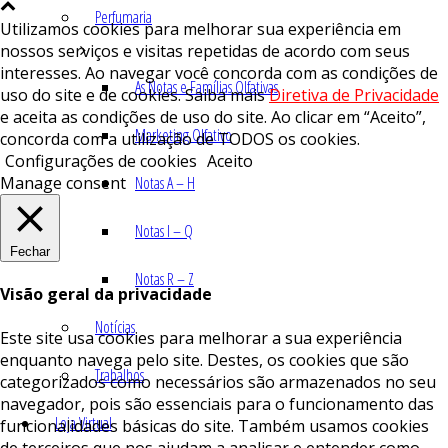
Perfumaria
Utilizamos cookies para melhorar sua experiência em
nossos serviços e visitas repetidas de acordo com seus
interesses. Ao navegar você concorda com as condições de
As Notas e Famílias Olfativas
uso do site e de cookies. Saiba mais
Diretiva de Privacidade
e aceita as condições de uso do site. Ao clicar em “Aceito”,
Marketing Olfativo
concorda com a utilização de TODOS os cookies.
Configurações de cookies
Aceito
Manage consent
Notas A – H
Notas I – Q
Fechar
Notas R – Z
Visão geral da privacidade
Notícias
Este site usa cookies para melhorar a sua experiência
enquanto navega pelo site. Destes, os cookies que são
Trabalhos
categorizados como necessários são armazenados no seu
navegador, pois são essenciais para o funcionamento das
Loja Virtual
funcionalidades básicas do site. Também usamos cookies
de terceiros que nos ajudam a analisar e entender como