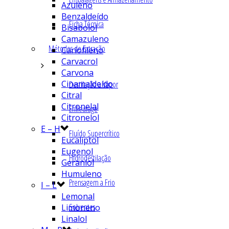
Azuleno
Benzaldeído
Ficha Técnica
Bisabolol
Camazuleno
Métodos de Extração
Cariofileno
Carvacrol
Carvona
Cinamaldeído
Destilação a Vapor
Citral
Citronelal
Enfleurage
Citronelol
E – H
Fluído Supercrítico
Eucaliptol
Eugenol
Hidrodestilação
Geraniol
Humuleno
Prensagem a Frio
I – L
Lemonal
Solventes
Limoneno
Linalol