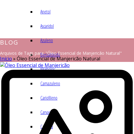
Anetol
Ascaridol
Azuleno
BLOG
Arquivos de Tags para: "Óleo Essencial de Manjericão Natural"
Benzaldeído
Início
»
Óleo Essencial de Manjericão Natural
Bisabolol
Camazuleno
Cariofileno
Carvacrol
Carvona