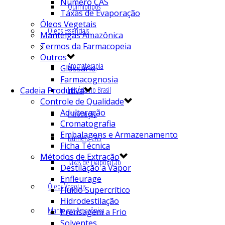
Número CAS
Quimiotipos
Taxas de Evaporação
Óleos Vegetais
Óleos Essenciais
Manteigas Amazônica
Termos da Farmacopeia
Outros
Aromaterapia
Glossário
Farmacognosia
História no Brasil
Cadeia Produtiva
Controle de Qualidade
Adulteração
Introdução
Cromatografia
Embalagens e Armazenamento
Número CAS
Ficha Técnica
Métodos de Extração
Taxas de Evaporação
Destilação a Vapor
Enfleurage
Óleos Vegetais
Fluído Supercrítico
Hidrodestilação
Manteigas Amazônica
Prensagem a Frio
Solventes