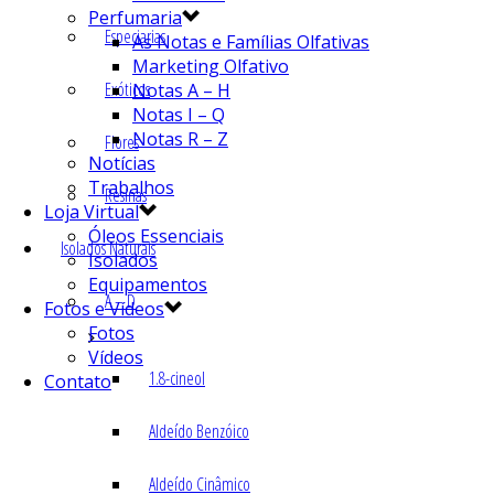
Perfumaria
Especiarias
As Notas e Famílias Olfativas
Marketing Olfativo
Exóticos
Notas A – H
Notas I – Q
Notas R – Z
Flores
Notícias
Trabalhos
Resinas
Loja Virtual
Óleos Essenciais
Isolados Naturais
Isolados
Equipamentos
A – D
Fotos e Vídeos
Fotos
Vídeos
1.8-cineol
Contato
Aldeído Benzóico
Aldeído Cinâmico