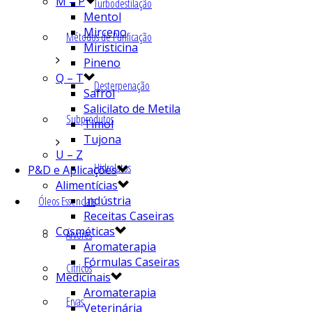
M – P
Turbodestilação
Mentol
Mirceno
Métodos de Purificação
Miristicina
Pineno
Q – T
Desterpenação
Safrol
Salicilato de Metila
Subprodutos
Timol
Tujona
U – Z
Hidrolatos
P&D e Aplicações
Alimentícias
Indústria
Óleos Essenciais
Receitas Caseiras
Cosméticas
Árvores
Aromaterapia
Fórmulas Caseiras
Cítricos
Medicinais
Aromaterapia
Ervas
Veterinária