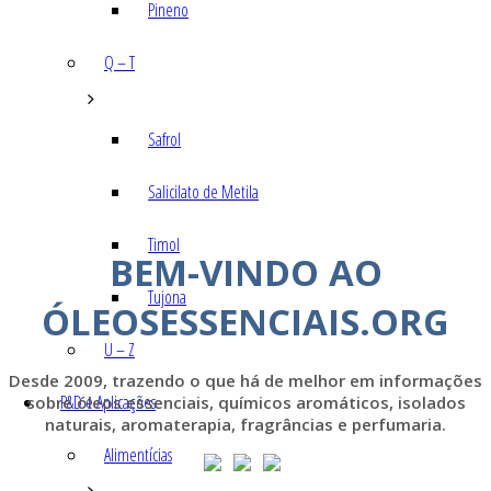
Pineno
Q – T
Safrol
Salicilato de Metila
Timol
BEM-VINDO AO
Tujona
ÓLEOSESSENCIAIS.ORG
U – Z
Desde 2009, trazendo o que há de melhor em informações
P&D e Aplicações
sobre óleos essenciais, químicos aromáticos, isolados
naturais, aromaterapia, fragrâncias e perfumaria.
Alimentícias