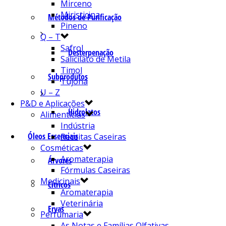
Mirceno
Miristicina
Métodos de Purificação
Pineno
Q – T
Safrol
Desterpenação
Salicilato de Metila
Timol
Subprodutos
Tujona
U – Z
P&D e Aplicações
Hidrolatos
Alimentícias
Indústria
Óleos Essenciais
Receitas Caseiras
Cosméticas
Aromaterapia
Árvores
Fórmulas Caseiras
Medicinais
Cítricos
Aromaterapia
Veterinária
Ervas
Perfumaria
As Notas e Famílias Olfativas