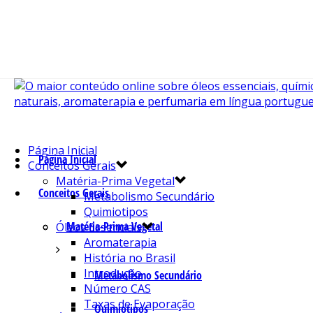
Página Inicial
Página Inicial
Conceitos Gerais
Matéria-Prima Vegetal
Conceitos Gerais
Metabolismo Secundário
Quimiotipos
Matéria-Prima Vegetal
Óleos Essenciais
Aromaterapia
História no Brasil
Introdução
Metabolismo Secundário
Número CAS
Taxas de Evaporação
Quimiotipos