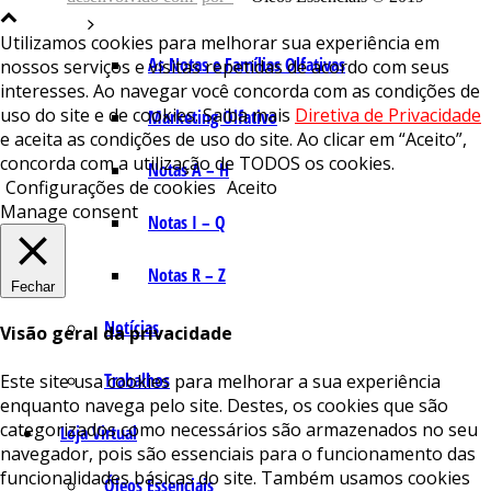
Utilizamos cookies para melhorar sua experiência em
As Notas e Famílias Olfativas
nossos serviços e visitas repetidas de acordo com seus
interesses. Ao navegar você concorda com as condições de
uso do site e de cookies. Saiba mais
Diretiva de Privacidade
Marketing Olfativo
e aceita as condições de uso do site. Ao clicar em “Aceito”,
concorda com a utilização de TODOS os cookies.
Notas A – H
Configurações de cookies
Aceito
Manage consent
Notas I – Q
Notas R – Z
Fechar
Notícias
Visão geral da privacidade
Trabalhos
Este site usa cookies para melhorar a sua experiência
enquanto navega pelo site. Destes, os cookies que são
categorizados como necessários são armazenados no seu
Loja Virtual
navegador, pois são essenciais para o funcionamento das
funcionalidades básicas do site. Também usamos cookies
Óleos Essenciais