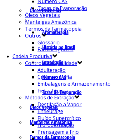
Número CAS
Taxas de Evaporação
Óleos Essenciais
Óleos Vegetais
Manteigas Amazônica
Termos da Farmacopeia
Aromaterapia
Outros
Glossário
História no Brasil
Farmacognosia
Cadeia Produtiva
Introdução
Controle de Qualidade
Adulteração
Cromatografia
Número CAS
Embalagens e Armazenamento
Ficha Técnica
Taxas de Evaporação
Métodos de Extração
Destilação a Vapor
Óleos Vegetais
Enfleurage
Fluído Supercrítico
Manteigas Amazônica
Hidrodestilação
Prensagem a Frio
Termos da Farmacopeia
Solventes