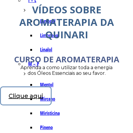
I – L
VÍDEOS SOBRE
AROMATERAPIA DA
Lemonal
QUINARI
Limoneno
Linalol
CURSO DE AROMATERAPIA
M – P
Aprenda a como utilizar toda a energia
dos Óleos Essenciais ao seu favor.
Mentol
Clique aqui
Mirceno
Miristicina
Pineno