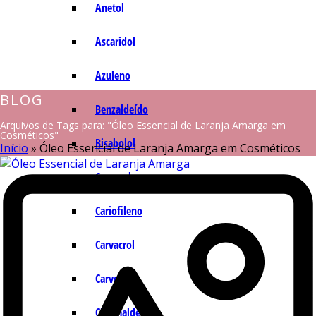
Anetol
Ascaridol
Azuleno
BLOG
Benzaldeído
Arquivos de Tags para: "Óleo Essencial de Laranja Amarga em
Cosméticos"
Bisabolol
Início
»
Óleo Essencial de Laranja Amarga em Cosméticos
Camazuleno
Cariofileno
Carvacrol
Carvona
Cinamaldeído