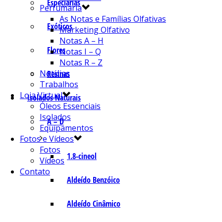
Especiarias
Perfumaria
As Notas e Famílias Olfativas
Exóticos
Marketing Olfativo
Notas A – H
Flores
Notas I – Q
Notas R – Z
Notícias
Resinas
Trabalhos
Loja Virtual
Isolados Naturais
Óleos Essenciais
Isolados
A – D
Equipamentos
Fotos e Vídeos
Fotos
1.8-cineol
Vídeos
Contato
Aldeído Benzóico
Aldeído Cinâmico