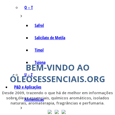
Q – T
Safrol
Salicilato de Metila
Timol
Tujona
BEM-VINDO AO
U – Z
ÓLEOSESSENCIAIS.ORG
P&D e Aplicações
Desde 2009, trazendo o que há de melhor em informações
sobre óleos essenciais, químicos aromáticos, isolados
Alimentícias
naturais, aromaterapia, fragrâncias e perfumaria.