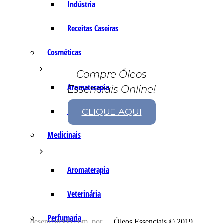
Indústria
Receitas Caseiras
Cosméticas
Compre Óleos
Aromaterapia
Essenciais Online!
Fórmulas Caseiras
CLIQUE AQUI
Medicinais
Aromaterapia
Veterinária
Perfumaria
desenvolvido com
por
Óleos Essenciais © 2019