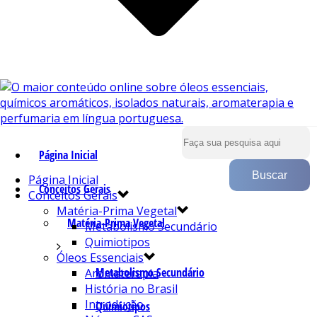
Página Inicial
Página Inicial
Conceitos Gerais
Conceitos Gerais
Matéria-Prima Vegetal
Matéria-Prima Vegetal
Metabolismo Secundário
Quimiotipos
Óleos Essenciais
Metabolismo Secundário
Aromaterapia
História no Brasil
Introdução
Quimiotipos