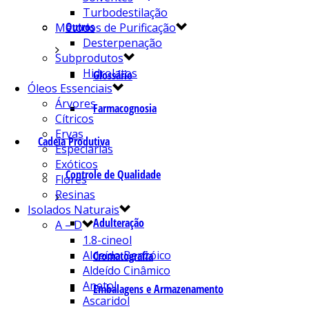
Turbodestilação
Outros
Métodos de Purificação
Desterpenação
Subprodutos
Hidrolatos
Glossário
Óleos Essenciais
Árvores
Farmacognosia
Cítricos
Ervas
Cadeia Produtiva
Especiarias
Exóticos
Controle de Qualidade
Flores
Resinas
Isolados Naturais
Adulteração
A – D
1.8-cineol
Aldeído Benzóico
Cromatografia
Aldeído Cinâmico
Anetol
Embalagens e Armazenamento
Ascaridol