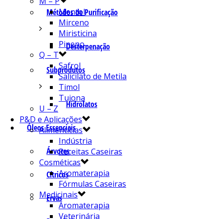
M – P
Mentol
Métodos de Purificação
Mirceno
Miristicina
Pineno
Desterpenação
Q – T
Safrol
Subprodutos
Salicilato de Metila
Timol
Tujona
Hidrolatos
U – Z
P&D e Aplicações
Óleos Essenciais
Alimentícias
Indústria
Árvores
Receitas Caseiras
Cosméticas
Aromaterapia
Cítricos
Fórmulas Caseiras
Medicinais
Ervas
Aromaterapia
Veterinária