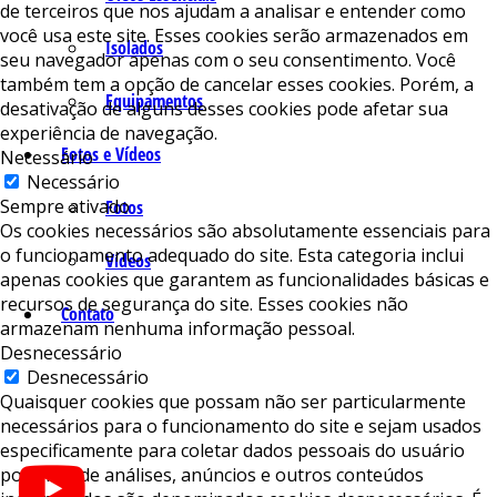
de terceiros que nos ajudam a analisar e entender como
você usa este site. Esses cookies serão armazenados em
Isolados
seu navegador apenas com o seu consentimento. Você
também tem a opção de cancelar esses cookies. Porém, a
Equipamentos
desativação de alguns desses cookies pode afetar sua
experiência de navegação.
Fotos e Vídeos
Necessário
Necessário
Sempre ativado
Fotos
Os cookies necessários são absolutamente essenciais para
o funcionamento adequado do site. Esta categoria inclui
Vídeos
apenas cookies que garantem as funcionalidades básicas e
recursos de segurança do site. Esses cookies não
Contato
armazenam nenhuma informação pessoal.
Desnecessário
Desnecessário
Quaisquer cookies que possam não ser particularmente
necessários para o funcionamento do site e sejam usados ​​
especificamente para coletar dados pessoais do usuário
por meio de análises, anúncios e outros conteúdos