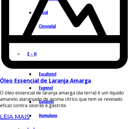
Citral
Citronelal
Citronelol
E – H
Eucaliptol
Óleo Essencial de Laranja Amarga
Eugenol
O óleo essencial de laranja amarga (da terra) é um líquido
amarelo alaranjado de aroma cítrico que tem se revelado
Geraniol
eficaz contra úlceras e gastrite.
Humuleno
LEIA MAIS