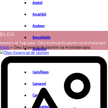
Anetol
Ascaridol
Azuleno
BLOG
Benzaldeído
Arquivos de Tags para: "Óleo Essencial de Jasmim na Aromaterapia"
Início
»
Óleo Essencial de Jasmim na Aromaterapia
Bisabolol
Camazuleno
Cariofileno
Carvacrol
Carvona
Cinamaldeído