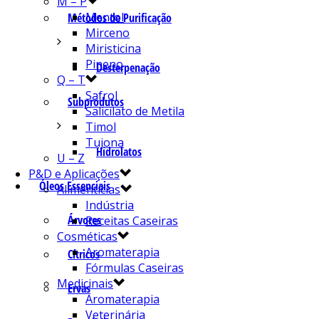
M – P
Mentol
Métodos de Purificação
Mirceno
Miristicina
Pineno
Desterpenação
Q – T
Safrol
Subprodutos
Salicilato de Metila
Timol
Tujona
Hidrolatos
U – Z
P&D e Aplicações
Óleos Essenciais
Alimentícias
Indústria
Árvores
Receitas Caseiras
Cosméticas
Aromaterapia
Cítricos
Fórmulas Caseiras
Medicinais
Ervas
Aromaterapia
Veterinária