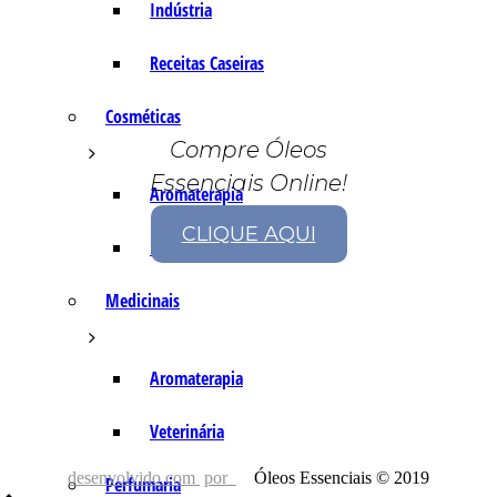
Indústria
Receitas Caseiras
Cosméticas
Compre Óleos
Essenciais Online!
Aromaterapia
CLIQUE AQUI
Fórmulas Caseiras
Medicinais
Aromaterapia
Veterinária
desenvolvido com
por
Óleos Essenciais © 2019
Perfumaria