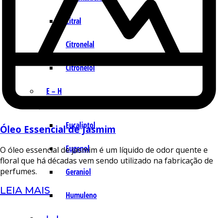
Citral
Citronelal
Citronelol
E – H
Eucaliptol
Óleo Essencial de Jasmim
Eugenol
O óleo essencial de jasmim é um líquido de odor quente e
floral que há décadas vem sendo utilizado na fabricação de
perfumes.
Geraniol
LEIA MAIS
Humuleno