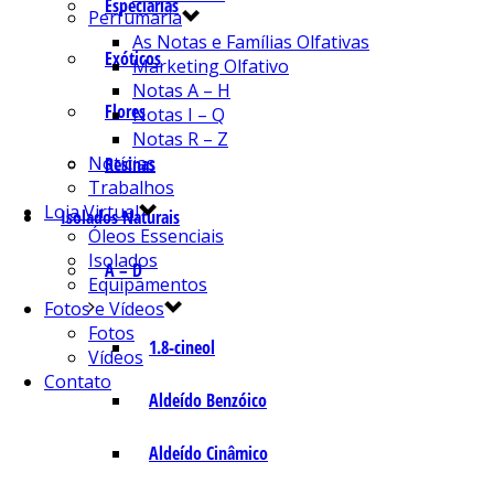
Especiarias
Perfumaria
As Notas e Famílias Olfativas
Exóticos
Marketing Olfativo
Notas A – H
Flores
Notas I – Q
Notas R – Z
Notícias
Resinas
Trabalhos
Loja Virtual
Isolados Naturais
Óleos Essenciais
Isolados
A – D
Equipamentos
Fotos e Vídeos
Fotos
1.8-cineol
Vídeos
Contato
Aldeído Benzóico
Aldeído Cinâmico