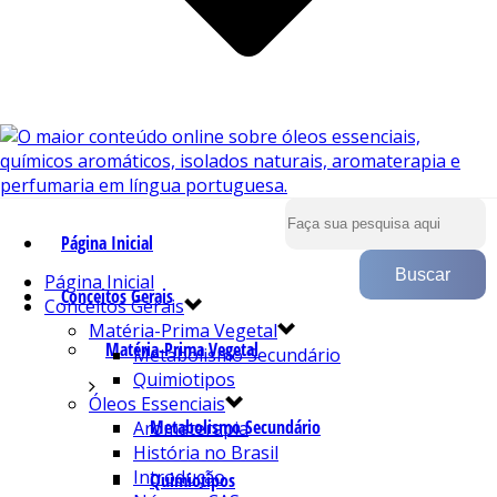
Página Inicial
Página Inicial
Conceitos Gerais
Conceitos Gerais
Matéria-Prima Vegetal
Matéria-Prima Vegetal
Metabolismo Secundário
Quimiotipos
Óleos Essenciais
Metabolismo Secundário
Aromaterapia
História no Brasil
Introdução
Quimiotipos