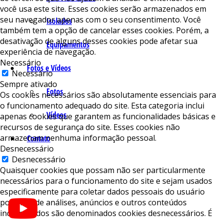
você usa este site. Esses cookies serão armazenados em
seu navegador apenas com o seu consentimento. Você
Isolados
também tem a opção de cancelar esses cookies. Porém, a
desativação de alguns desses cookies pode afetar sua
Equipamentos
experiência de navegação.
Necessário
Fotos e Vídeos
Necessário
Sempre ativado
Fotos
Os cookies necessários são absolutamente essenciais para
o funcionamento adequado do site. Esta categoria inclui
Vídeos
apenas cookies que garantem as funcionalidades básicas e
recursos de segurança do site. Esses cookies não
armazenam nenhuma informação pessoal.
Contato
Desnecessário
Desnecessário
Quaisquer cookies que possam não ser particularmente
necessários para o funcionamento do site e sejam usados ​​
especificamente para coletar dados pessoais do usuário
por meio de análises, anúncios e outros conteúdos
incorporados são denominados cookies desnecessários. É