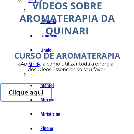
I – L
VÍDEOS SOBRE
AROMATERAPIA DA
Lemonal
QUINARI
Limoneno
Linalol
CURSO DE AROMATERAPIA
Aprenda a como utilizar toda a energia
M – P
dos Óleos Essenciais ao seu favor.
Mentol
Clique aqui
Mirceno
Miristicina
Pineno