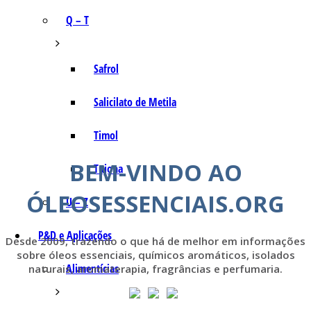
Q – T
Safrol
Salicilato de Metila
Timol
BEM-VINDO AO
Tujona
ÓLEOSESSENCIAIS.ORG
U – Z
P&D e Aplicações
Desde 2009, trazendo o que há de melhor em informações
sobre óleos essenciais, químicos aromáticos, isolados
Alimentícias
naturais, aromaterapia, fragrâncias e perfumaria.