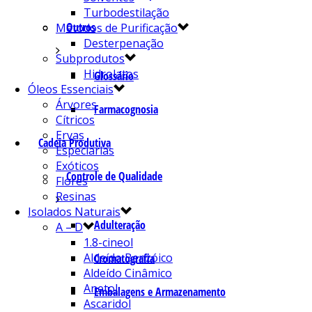
Turbodestilação
Outros
Métodos de Purificação
Desterpenação
Subprodutos
Hidrolatos
Glossário
Óleos Essenciais
Árvores
Farmacognosia
Cítricos
Ervas
Cadeia Produtiva
Especiarias
Exóticos
Controle de Qualidade
Flores
Resinas
Isolados Naturais
Adulteração
A – D
1.8-cineol
Aldeído Benzóico
Cromatografia
Aldeído Cinâmico
Anetol
Embalagens e Armazenamento
Ascaridol