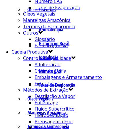
Número CAS
Taxas de Evaporação
Óleos Essenciais
Óleos Vegetais
Manteigas Amazônica
Termos da Farmacopeia
Aromaterapia
Outros
Glossário
História no Brasil
Farmacognosia
Cadeia Produtiva
Introdução
Controle de Qualidade
Adulteração
Cromatografia
Número CAS
Embalagens e Armazenamento
Ficha Técnica
Taxas de Evaporação
Métodos de Extração
Destilação a Vapor
Óleos Vegetais
Enfleurage
Fluído Supercrítico
Manteigas Amazônica
Hidrodestilação
Prensagem a Frio
Termos da Farmacopeia
Solventes