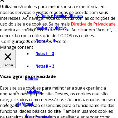
Utilizamos cookies para melhorar sua experiência em
nossos serviços e visitas repetidas de acordo com seus
As Notas e Famílias Olfativas
interesses. Ao navegar você concorda com as condições de
uso do site e de cookies. Saiba mais
Diretiva de Privacidade
Marketing Olfativo
e aceita as condições de uso do site. Ao clicar em “Aceito”,
concorda com a utilização de TODOS os cookies.
Notas A – H
Configurações de cookies
Aceito
Manage consent
Notas I – Q
Fechar
Notas R – Z
Visão geral da privacidade
Notícias
Este site usa cookies para melhorar a sua experiência
Trabalhos
enquanto navega pelo site. Destes, os cookies que são
categorizados como necessários são armazenados no seu
Loja Virtual
navegador, pois são essenciais para o funcionamento das
funcionalidades básicas do site. Também usamos cookies
Óleos Essenciais
de terceiros que nos ajudam a analisar e entender como