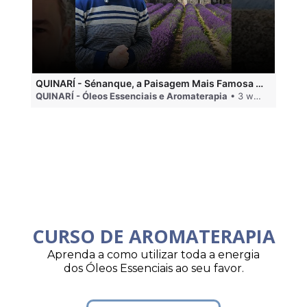
QUINARÍ - Sénanque, a Paisagem Mais Famosa da Aromaterapia
QUINARÍ - Óleos Essenciais e Aromaterapia
• 3 weeks ago
QU
CURSO DE AROMATERAPIA
Aprenda a como utilizar toda a energia
dos Óleos Essenciais ao seu favor.