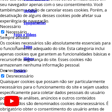
seu navegador apenas com o seu consentimento. Você
também tem a opção de cancelar esses cookies. Porém, a
Isolados
desativação de alguns desses cookies pode afetar sua
experiência de navegação.
Equipamentos
Necessário
Necessário
Fotos e Vídeos
Sempre ativado
Os cookies necessários são absolutamente essenciais para
Fotos
o funcionamento adequado do site. Esta categoria inclui
apenas cookies que garantem as funcionalidades básicas e
Vídeos
recursos de segurança do site. Esses cookies não
armazenam nenhuma informação pessoal.
Desnecessário
Contato
Desnecessário
Quaisquer cookies que possam não ser particularmente
necessários para o funcionamento do site e sejam usados ​​
especificamente para coletar dados pessoais do usuário
por meio de análises, anúncios e outros conteúdos
incorporados são denominados cookies desnecessários. É
obrigatório obter o consentimento do usuário antes de