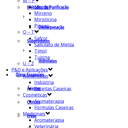
M – P
Mentol
Métodos de Purificação
Mirceno
Miristicina
Pineno
Desterpenação
Q – T
Safrol
Subprodutos
Salicilato de Metila
Timol
Tujona
Hidrolatos
U – Z
P&D e Aplicações
Óleos Essenciais
Alimentícias
Indústria
Árvores
Receitas Caseiras
Cosméticas
Aromaterapia
Cítricos
Fórmulas Caseiras
Medicinais
Ervas
Aromaterapia
Veterinária