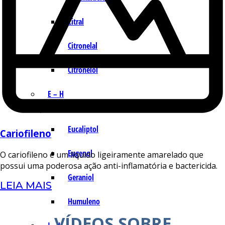
Citral
Citronelal
Citronelol
E – H
Eucaliptol
Cariofileno
Eugenol
O cariofileno é um líquido ligeiramente amarelado que
possui uma poderosa ação anti-inflamatória e bactericida.
Geraniol
LEIA MAIS
Humuleno
VÍDEOS SOBRE