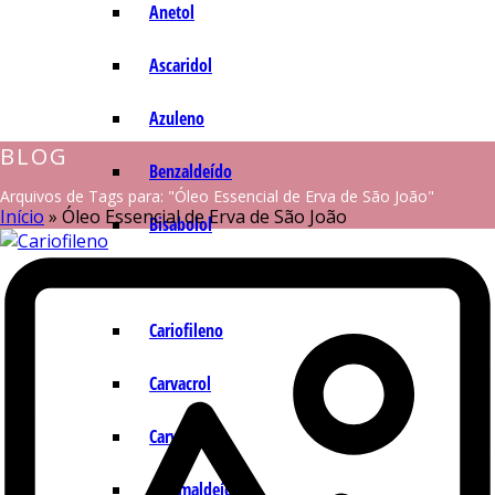
Anetol
Ascaridol
Azuleno
BLOG
Benzaldeído
Arquivos de Tags para: "Óleo Essencial de Erva de São João"
Início
»
Óleo Essencial de Erva de São João
Bisabolol
Camazuleno
Cariofileno
Carvacrol
Carvona
Cinamaldeído