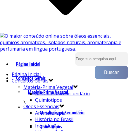
Página Inicial
Página Inicial
Conceitos Gerais
Conceitos Gerais
Matéria-Prima Vegetal
Matéria-Prima Vegetal
Metabolismo Secundário
Quimiotipos
Óleos Essenciais
Metabolismo Secundário
Aromaterapia
História no Brasil
Introdução
Quimiotipos