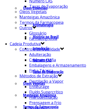
Número CAS
Taxas de Evaporação
Óleos Essenciais
Óleos Vegetais
Manteigas Amazônica
Termos da Farmacopeia
Aromaterapia
Outros
Glossário
História no Brasil
Farmacognosia
Cadeia Produtiva
Introdução
Controle de Qualidade
Adulteração
Cromatografia
Número CAS
Embalagens e Armazenamento
Ficha Técnica
Taxas de Evaporação
Métodos de Extração
Destilação a Vapor
Óleos Vegetais
Enfleurage
Fluído Supercrítico
Manteigas Amazônica
Hidrodestilação
Prensagem a Frio
Termos da Farmacopeia
Solventes