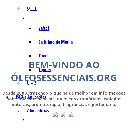
Q – T
Safrol
Salicilato de Metila
Timol
BEM-VINDO AO
Tujona
ÓLEOSESSENCIAIS.ORG
U – Z
Desde 2009, trazendo o que há de melhor em informações
P&D e Aplicações
sobre óleos essenciais, químicos aromáticos, isolados
naturais, aromaterapia, fragrâncias e perfumaria.
Alimentícias