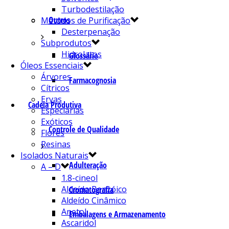
Turbodestilação
Outros
Métodos de Purificação
Desterpenação
Subprodutos
Hidrolatos
Glossário
Óleos Essenciais
Árvores
Farmacognosia
Cítricos
Ervas
Cadeia Produtiva
Especiarias
Exóticos
Controle de Qualidade
Flores
Resinas
Isolados Naturais
Adulteração
A – D
1.8-cineol
Aldeído Benzóico
Cromatografia
Aldeído Cinâmico
Anetol
Embalagens e Armazenamento
Ascaridol