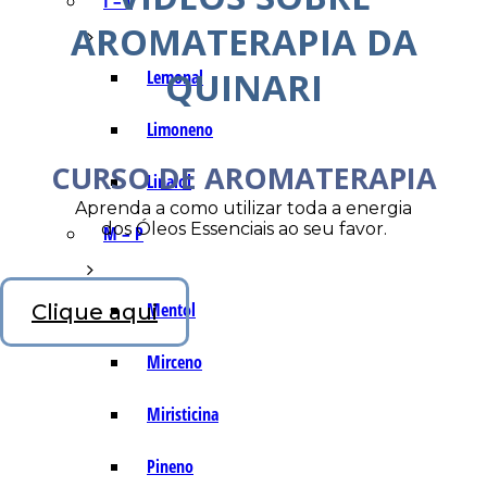
I – L
AROMATERAPIA DA
QUINARI
Lemonal
Limoneno
CURSO DE AROMATERAPIA
Linalol
Aprenda a como utilizar toda a energia
dos Óleos Essenciais ao seu favor.
M – P
Mentol
Clique aqui
Mirceno
Miristicina
Pineno