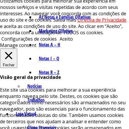
Utilizamos cookies para melhorar sua experiência em
nossos serviços e visitas repetidas de acordo com seus
interesses. Ao navegar você concorda com as condições de
As Notas e Famílias Olfativas
uso do site e de cookies. Saiba mais
Diretiva de Privacidade
e aceita as condições de uso do site. Ao clicar em “Aceito”,
Marketing Olfativo
concorda com a utilização de TODOS os cookies.
Configurações de cookies
Aceito
Notas A – H
Manage consent
Notas I – Q
Fechar
Notas R – Z
Visão geral da privacidade
Notícias
Este site usa cookies para melhorar a sua experiência
enquanto navega pelo site. Destes, os cookies que são
Trabalhos
categorizados como necessários são armazenados no seu
navegador, pois são essenciais para o funcionamento das
Loja Virtual
funcionalidades básicas do site. Também usamos cookies
de terceiros que nos ajudam a analisar e entender como
Óleos Essenciais
você usa este site. Esses cookies serão armazenados em