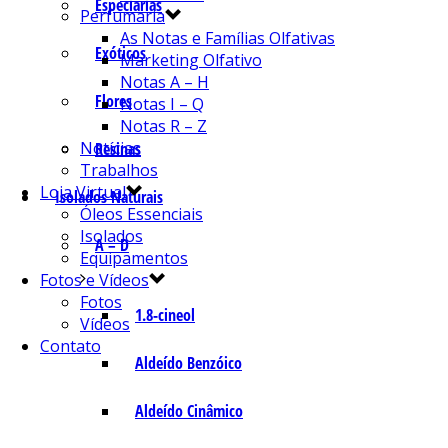
Especiarias
Perfumaria
As Notas e Famílias Olfativas
Exóticos
Marketing Olfativo
Notas A – H
Flores
Notas I – Q
Notas R – Z
Notícias
Resinas
Trabalhos
Loja Virtual
Isolados Naturais
Óleos Essenciais
Isolados
A – D
Equipamentos
Fotos e Vídeos
Fotos
1.8-cineol
Vídeos
Contato
Aldeído Benzóico
Aldeído Cinâmico