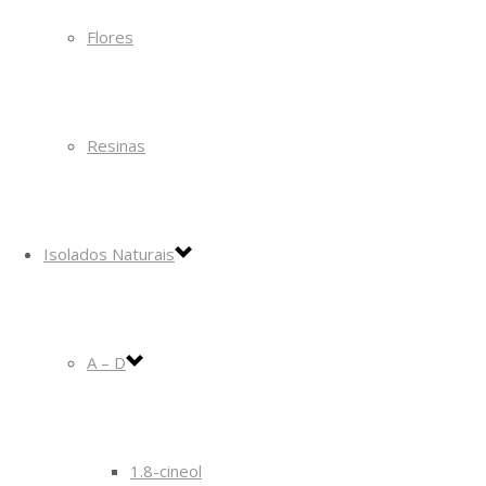
Flores
Resinas
Isolados Naturais
A – D
1.8-cineol