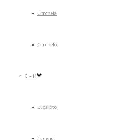
Citronelal
Citronelol
E – H
Eucaliptol
Eugenol