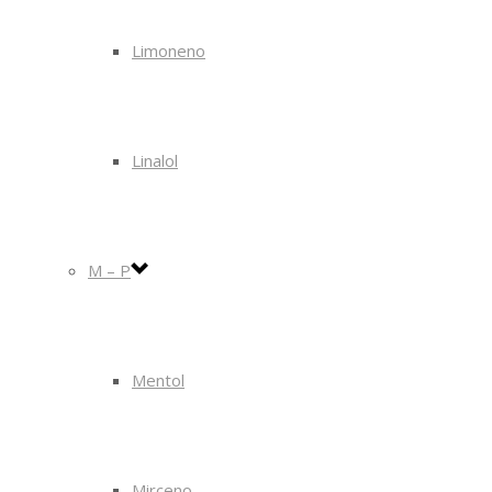
Limoneno
Linalol
M – P
Mentol
Mirceno