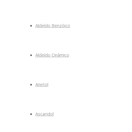
Aldeído Benzóico
Aldeído Cinâmico
Anetol
Ascaridol