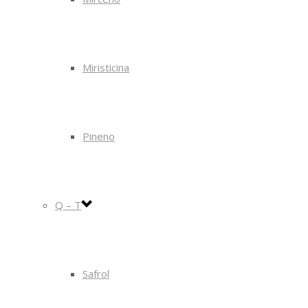
Miristicina
Pineno
Q – T
Safrol