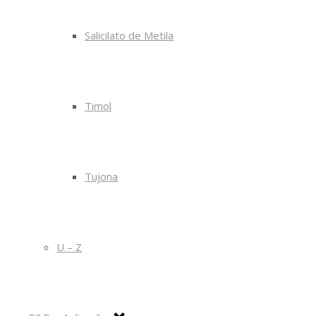
Salicilato de Metila
Timol
Tujona
U – Z