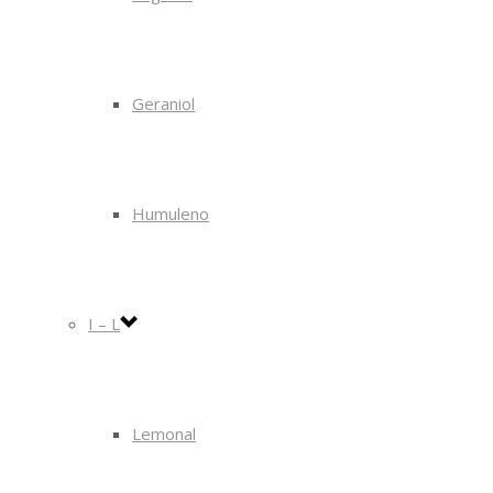
Geraniol
Humuleno
I – L
Lemonal