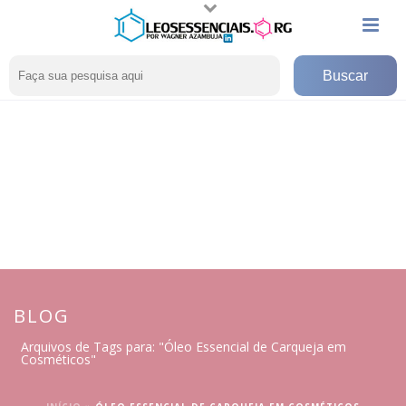
BLOG
Arquivos de Tags para: "Óleo Essencial de Carqueja em
Cosméticos"