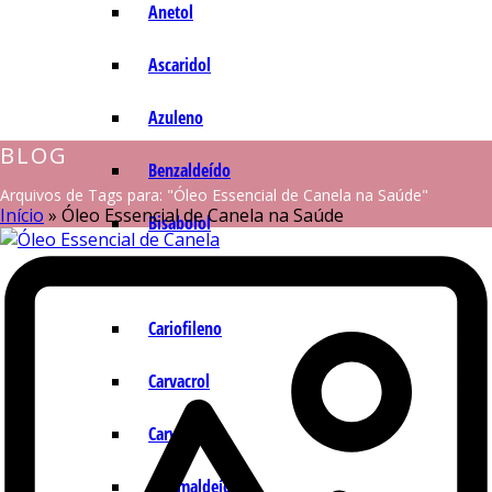
Anetol
Ascaridol
Azuleno
BLOG
Benzaldeído
Arquivos de Tags para: "Óleo Essencial de Canela na Saúde"
Início
»
Óleo Essencial de Canela na Saúde
Bisabolol
Camazuleno
Cariofileno
Carvacrol
Carvona
Cinamaldeído