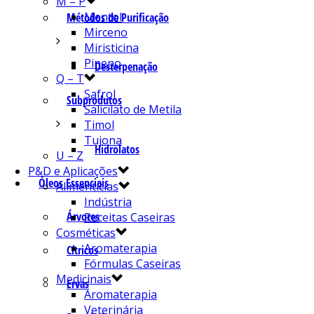
M – P
Mentol
Métodos de Purificação
Mirceno
Miristicina
Pineno
Desterpenação
Q – T
Safrol
Subprodutos
Salicilato de Metila
Timol
Tujona
Hidrolatos
U – Z
P&D e Aplicações
Óleos Essenciais
Alimentícias
Indústria
Árvores
Receitas Caseiras
Cosméticas
Aromaterapia
Cítricos
Fórmulas Caseiras
Medicinais
Ervas
Aromaterapia
Veterinária