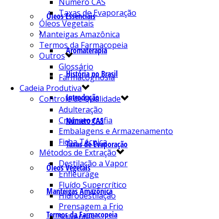
Número CAS
Taxas de Evaporação
Óleos Essenciais
Óleos Vegetais
Manteigas Amazônica
Termos da Farmacopeia
Aromaterapia
Outros
Glossário
História no Brasil
Farmacognosia
Cadeia Produtiva
Introdução
Controle de Qualidade
Adulteração
Cromatografia
Número CAS
Embalagens e Armazenamento
Ficha Técnica
Taxas de Evaporação
Métodos de Extração
Destilação a Vapor
Óleos Vegetais
Enfleurage
Fluído Supercrítico
Manteigas Amazônica
Hidrodestilação
Prensagem a Frio
Termos da Farmacopeia
Solventes