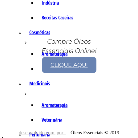
Indústria
Receitas Caseiras
Cosméticas
Compre Óleos
Essenciais Online!
Aromaterapia
CLIQUE AQUI
Fórmulas Caseiras
Medicinais
Aromaterapia
Veterinária
desenvolvido com
por
Óleos Essenciais © 2019
Perfumaria