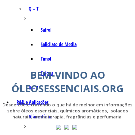
Q – T
Safrol
Salicilato de Metila
Timol
BEM-VINDO AO
Tujona
ÓLEOSESSENCIAIS.ORG
U – Z
P&D e Aplicações
Desde 2009, trazendo o que há de melhor em informações
sobre óleos essenciais, químicos aromáticos, isolados
Alimentícias
naturais, aromaterapia, fragrâncias e perfumaria.