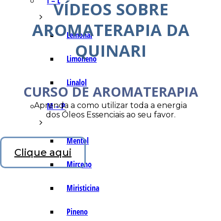
I – L
VÍDEOS SOBRE
AROMATERAPIA DA
Lemonal
QUINARI
Limoneno
Linalol
CURSO DE AROMATERAPIA
Aprenda a como utilizar toda a energia
M – P
dos Óleos Essenciais ao seu favor.
Mentol
Clique aqui
Mirceno
Miristicina
Pineno