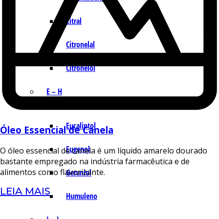
Citral
Citronelal
Citronelol
E – H
Eucaliptol
Óleo Essencial de Canela
Eugenol
O óleo essencial de canela é um líquido amarelo dourado
bastante empregado na indústria farmacêutica e de
alimentos como flavorizante.
Geraniol
LEIA MAIS
Humuleno