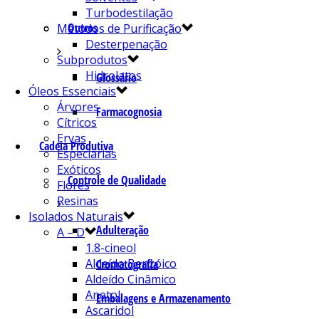
Turbodestilação
Outros
Métodos de Purificação
Desterpenação
Subprodutos
Hidrolatos
Glossário
Óleos Essenciais
Árvores
Farmacognosia
Cítricos
Ervas
Cadeia Produtiva
Especiarias
Exóticos
Controle de Qualidade
Flores
Resinas
Isolados Naturais
Adulteração
A – D
1.8-cineol
Aldeído Benzóico
Cromatografia
Aldeído Cinâmico
Anetol
Embalagens e Armazenamento
Ascaridol