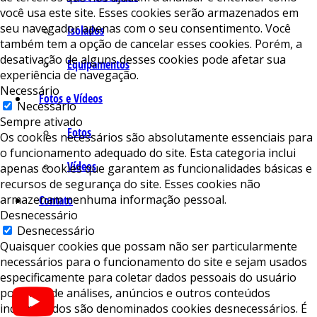
você usa este site. Esses cookies serão armazenados em
seu navegador apenas com o seu consentimento. Você
Isolados
também tem a opção de cancelar esses cookies. Porém, a
desativação de alguns desses cookies pode afetar sua
Equipamentos
experiência de navegação.
Necessário
Fotos e Vídeos
Necessário
Sempre ativado
Fotos
Os cookies necessários são absolutamente essenciais para
o funcionamento adequado do site. Esta categoria inclui
Vídeos
apenas cookies que garantem as funcionalidades básicas e
recursos de segurança do site. Esses cookies não
armazenam nenhuma informação pessoal.
Contato
Desnecessário
Desnecessário
Quaisquer cookies que possam não ser particularmente
necessários para o funcionamento do site e sejam usados ​​
especificamente para coletar dados pessoais do usuário
por meio de análises, anúncios e outros conteúdos
incorporados são denominados cookies desnecessários. É