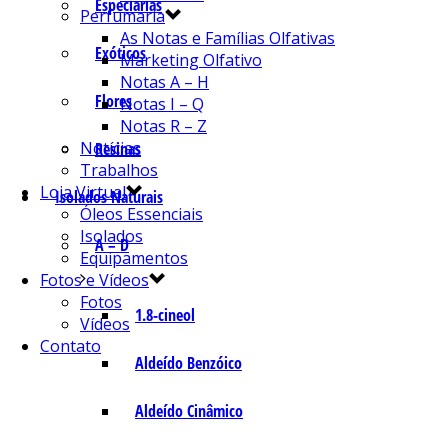
Especiarias
Perfumaria
As Notas e Famílias Olfativas
Exóticos
Marketing Olfativo
Notas A – H
Flores
Notas I – Q
Notas R – Z
Notícias
Resinas
Trabalhos
Loja Virtual
Isolados Naturais
Óleos Essenciais
Isolados
A – D
Equipamentos
Fotos e Vídeos
Fotos
1.8-cineol
Vídeos
Contato
Aldeído Benzóico
Aldeído Cinâmico