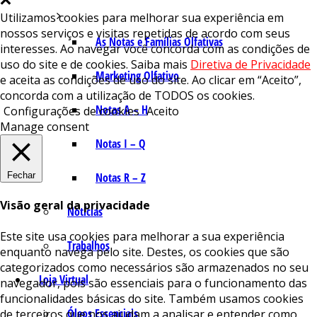
Utilizamos cookies para melhorar sua experiência em
nossos serviços e visitas repetidas de acordo com seus
As Notas e Famílias Olfativas
interesses. Ao navegar você concorda com as condições de
uso do site e de cookies. Saiba mais
Diretiva de Privacidade
Marketing Olfativo
e aceita as condições de uso do site. Ao clicar em “Aceito”,
concorda com a utilização de TODOS os cookies.
Notas A – H
Configurações de cookies
Aceito
Manage consent
Notas I – Q
Fechar
Notas R – Z
Visão geral da privacidade
Notícias
Este site usa cookies para melhorar a sua experiência
Trabalhos
enquanto navega pelo site. Destes, os cookies que são
categorizados como necessários são armazenados no seu
Loja Virtual
navegador, pois são essenciais para o funcionamento das
funcionalidades básicas do site. Também usamos cookies
Óleos Essenciais
de terceiros que nos ajudam a analisar e entender como