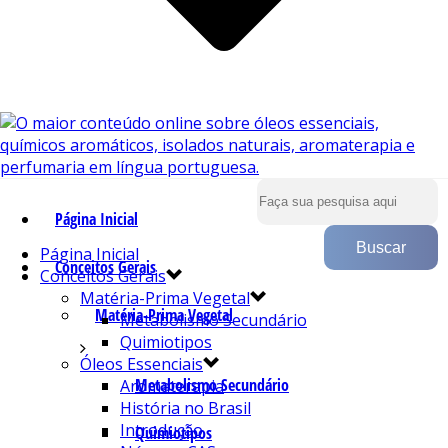
Página Inicial
Página Inicial
Conceitos Gerais
Conceitos Gerais
Matéria-Prima Vegetal
Matéria-Prima Vegetal
Metabolismo Secundário
Quimiotipos
Óleos Essenciais
Metabolismo Secundário
Aromaterapia
História no Brasil
Introdução
Quimiotipos