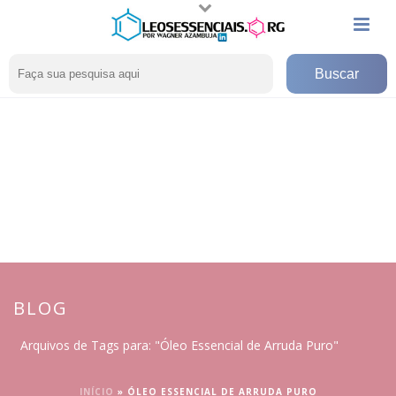
BLOG
Arquivos de Tags para: "Óleo Essencial de Arruda Puro"
INÍCIO
»
ÓLEO ESSENCIAL DE ARRUDA PURO