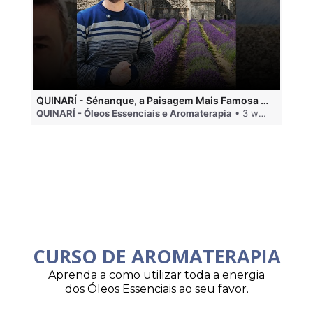
QUINARÍ - Sénanque, a Paisagem Mais Famosa da Aromaterapia
QUINARÍ - Óleos Essenciais e Aromaterapia
• 3 weeks ago
QU
CURSO DE AROMATERAPIA
Aprenda a como utilizar toda a energia
dos Óleos Essenciais ao seu favor.