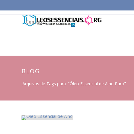
Página Inicial
Conceitos Gerais
Cadeia Pro
Contato
BLOG
Arquivos de Tags para: "Óleo Essencial de Alho Puro"