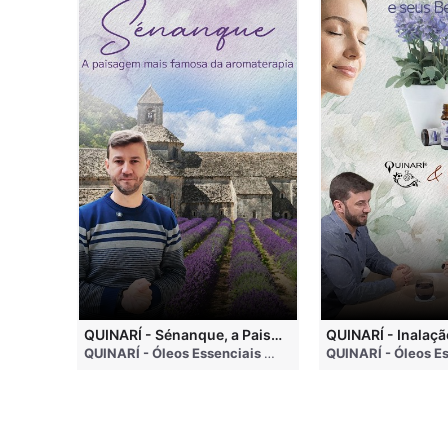
QUINARI - Métodos de Extração de Óleos Essenciais
QUINARÍ - Sénanque, a Paisagem Mais Famosa da Aromaterapia
QUINARÍ - Óleos Essenciais e Aromaterapia
• 4 months ago
QUINARÍ - Óleos Essenciais e Aromaterapia
• 3 weeks a