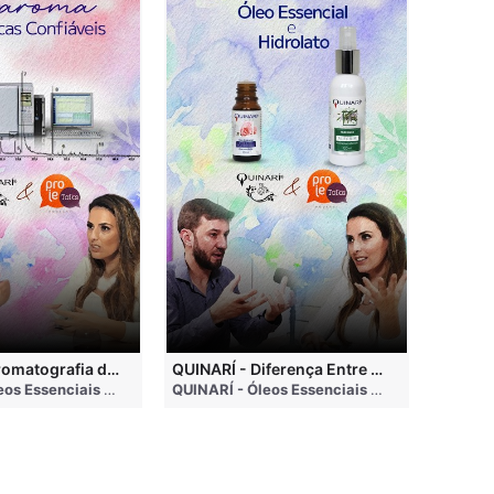
QUINARÍ - Cromatografia de Óleos Essenciais, ABRAROMA e Marcas Confiáveis
QUINARÍ - Diferença Entre Óleo Essencial e Hidrolato
nths ago
QUINARÍ - Óleos Essenciais e Aromaterapia
• 3 months ago
QUINARÍ - Óleos Essenciais e Aromaterapia
•