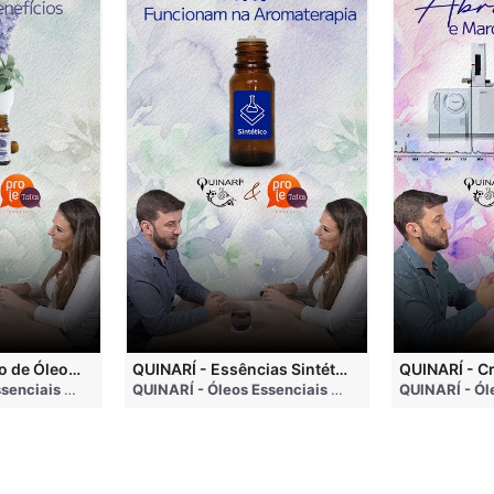
QUINARÍ - Inalação de Óleos Essenciais e Seus Benefícios
QUINARÍ - Essências Sintéticas NÃO Funcionam na Aromaterapia
go
QUINARÍ - Óleos Essenciais e Aromaterapia
• 3 months ago
QUINARÍ - Óleos Essenciais e Aromaterapia
• 3 mo