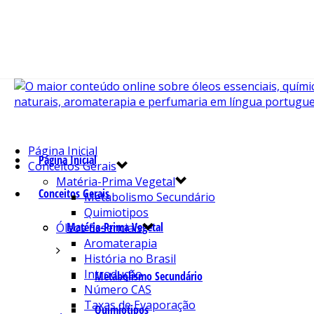
Página Inicial
Página Inicial
Conceitos Gerais
Matéria-Prima Vegetal
Conceitos Gerais
Metabolismo Secundário
Quimiotipos
Matéria-Prima Vegetal
Óleos Essenciais
Aromaterapia
História no Brasil
Introdução
Metabolismo Secundário
Número CAS
Taxas de Evaporação
Quimiotipos