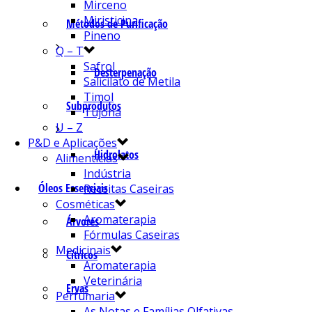
Mirceno
Miristicina
Métodos de Purificação
Pineno
Q – T
Safrol
Desterpenação
Salicilato de Metila
Timol
Subprodutos
Tujona
U – Z
P&D e Aplicações
Hidrolatos
Alimentícias
Indústria
Óleos Essenciais
Receitas Caseiras
Cosméticas
Aromaterapia
Árvores
Fórmulas Caseiras
Medicinais
Cítricos
Aromaterapia
Veterinária
Ervas
Perfumaria
As Notas e Famílias Olfativas