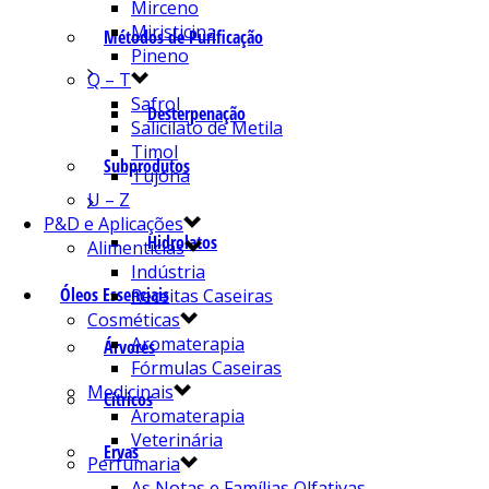
Mirceno
Miristicina
Métodos de Purificação
Pineno
Q – T
Safrol
Desterpenação
Salicilato de Metila
Timol
Subprodutos
Tujona
U – Z
P&D e Aplicações
Hidrolatos
Alimentícias
Indústria
Óleos Essenciais
Receitas Caseiras
Cosméticas
Aromaterapia
Árvores
Fórmulas Caseiras
Medicinais
Cítricos
Aromaterapia
Veterinária
Ervas
Perfumaria
As Notas e Famílias Olfativas