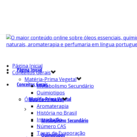
Página Inicial
Página Inicial
Conceitos Gerais
Matéria-Prima Vegetal
Conceitos Gerais
Metabolismo Secundário
Quimiotipos
Matéria-Prima Vegetal
Óleos Essenciais
Aromaterapia
História no Brasil
Introdução
Metabolismo Secundário
Número CAS
Taxas de Evaporação
Quimiotipos