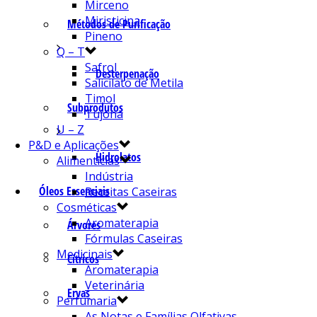
Mirceno
Miristicina
Métodos de Purificação
Pineno
Q – T
Safrol
Desterpenação
Salicilato de Metila
Timol
Subprodutos
Tujona
U – Z
P&D e Aplicações
Hidrolatos
Alimentícias
Indústria
Óleos Essenciais
Receitas Caseiras
Cosméticas
Aromaterapia
Árvores
Fórmulas Caseiras
Medicinais
Cítricos
Aromaterapia
Veterinária
Ervas
Perfumaria
As Notas e Famílias Olfativas