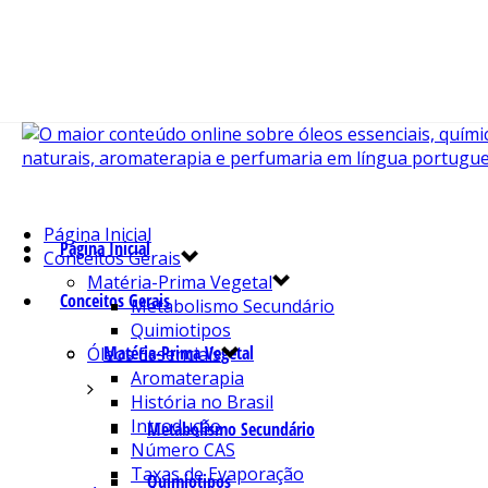
Página Inicial
Página Inicial
Conceitos Gerais
Matéria-Prima Vegetal
Conceitos Gerais
Metabolismo Secundário
Quimiotipos
Matéria-Prima Vegetal
Óleos Essenciais
Aromaterapia
História no Brasil
Introdução
Metabolismo Secundário
Número CAS
Taxas de Evaporação
Quimiotipos