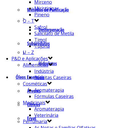
Mirceno
Miristicina
Métodos de Purificação
Pineno
Q – T
Safrol
Desterpenação
Salicilato de Metila
Timol
Subprodutos
Tujona
U – Z
P&D e Aplicações
Hidrolatos
Alimentícias
Indústria
Óleos Essenciais
Receitas Caseiras
Cosméticas
Aromaterapia
Árvores
Fórmulas Caseiras
Medicinais
Cítricos
Aromaterapia
Veterinária
Ervas
Perfumaria
As Notas e Famílias Olfativas