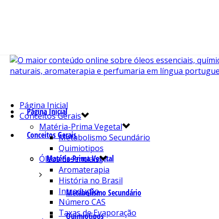
Página Inicial
Página Inicial
Conceitos Gerais
Matéria-Prima Vegetal
Conceitos Gerais
Metabolismo Secundário
Quimiotipos
Matéria-Prima Vegetal
Óleos Essenciais
Aromaterapia
História no Brasil
Introdução
Metabolismo Secundário
Número CAS
Taxas de Evaporação
Quimiotipos