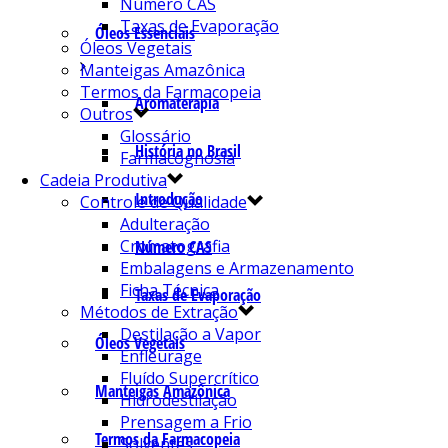
Número CAS
Taxas de Evaporação
Óleos Essenciais
Óleos Vegetais
Manteigas Amazônica
Termos da Farmacopeia
Aromaterapia
Outros
Glossário
História no Brasil
Farmacognosia
Cadeia Produtiva
Introdução
Controle de Qualidade
Adulteração
Cromatografia
Número CAS
Embalagens e Armazenamento
Ficha Técnica
Taxas de Evaporação
Métodos de Extração
Destilação a Vapor
Óleos Vegetais
Enfleurage
Fluído Supercrítico
Manteigas Amazônica
Hidrodestilação
Prensagem a Frio
Termos da Farmacopeia
Solventes