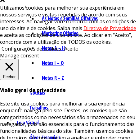
Utilizamos cookies para melhorar sua experiência em
nossos serviços e visitas repetidas de acordo com seus
As Notas e Famílias Olfativas
interesses. Ao navegar você concorda com as condições de
uso do site e de cookies. Saiba mais
Diretiva de Privacidade
Marketing Olfativo
e aceita as condições de uso do site. Ao clicar em “Aceito”,
concorda com a utilização de TODOS os cookies.
Notas A – H
Configurações de cookies
Aceito
Manage consent
Notas I – Q
Fechar
Notas R – Z
Visão geral da privacidade
Notícias
Este site usa cookies para melhorar a sua experiência
Trabalhos
enquanto navega pelo site. Destes, os cookies que são
categorizados como necessários são armazenados no seu
Loja Virtual
navegador, pois são essenciais para o funcionamento das
funcionalidades básicas do site. Também usamos cookies
Óleos Essenciais
de terceiros que nos ajudam a analisar e entender como