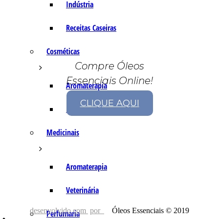
Indústria
Receitas Caseiras
Cosméticas
Compre Óleos
Essenciais Online!
Aromaterapia
CLIQUE AQUI
Fórmulas Caseiras
Medicinais
Aromaterapia
Veterinária
desenvolvido com
por
Óleos Essenciais © 2019
Perfumaria