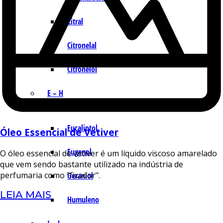
Citral
Citronelal
Citronelol
E – H
Eucaliptol
Óleo Essencial de Vetiver
Eugenol
O óleo essencial de vetiver é um líquido viscoso amarelado
que vem sendo bastante utilizado na indústria de
perfumaria como "fixador".
Geraniol
LEIA MAIS
Humuleno