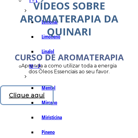
I – L
VÍDEOS SOBRE
AROMATERAPIA DA
Lemonal
QUINARI
Limoneno
Linalol
CURSO DE AROMATERAPIA
Aprenda a como utilizar toda a energia
M – P
dos Óleos Essenciais ao seu favor.
Mentol
Clique aqui
Mirceno
Miristicina
Pineno