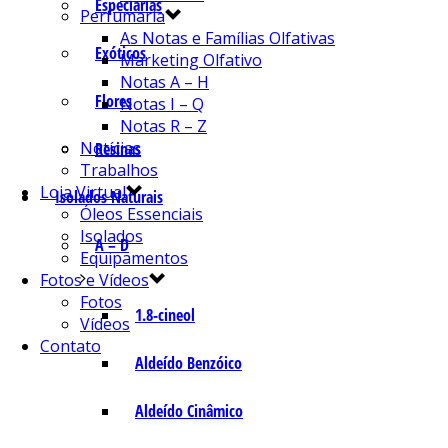
Especiarias
Perfumaria
As Notas e Famílias Olfativas
Exóticos
Marketing Olfativo
Notas A – H
Flores
Notas I – Q
Notas R – Z
Notícias
Resinas
Trabalhos
Loja Virtual
Isolados Naturais
Óleos Essenciais
Isolados
A – D
Equipamentos
Fotos e Vídeos
Fotos
1.8-cineol
Vídeos
Contato
Aldeído Benzóico
Aldeído Cinâmico