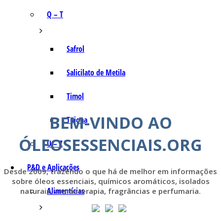
Q – T
Safrol
Salicilato de Metila
Timol
BEM-VINDO AO
Tujona
ÓLEOSESSENCIAIS.ORG
U – Z
P&D e Aplicações
Desde 2009, trazendo o que há de melhor em informações
sobre óleos essenciais, químicos aromáticos, isolados
Alimentícias
naturais, aromaterapia, fragrâncias e perfumaria.