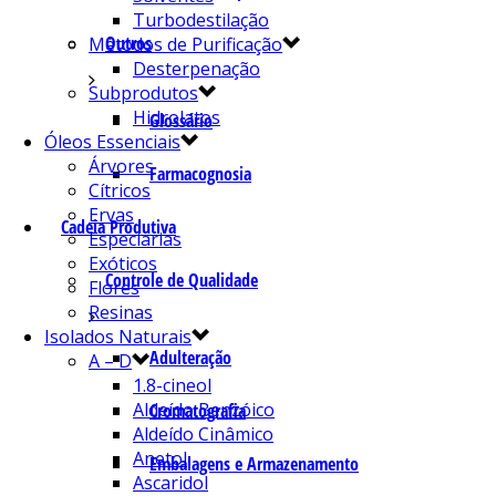
Turbodestilação
Outros
Métodos de Purificação
Desterpenação
Subprodutos
Hidrolatos
Glossário
Óleos Essenciais
Árvores
Farmacognosia
Cítricos
Ervas
Cadeia Produtiva
Especiarias
Exóticos
Controle de Qualidade
Flores
Resinas
Isolados Naturais
Adulteração
A – D
1.8-cineol
Aldeído Benzóico
Cromatografia
Aldeído Cinâmico
Anetol
Embalagens e Armazenamento
Ascaridol