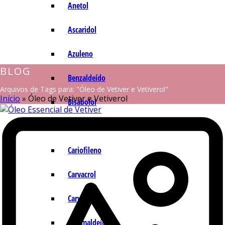
Anetol
Ascaridol
Azuleno
BLOG
Benzaldeído
Arquivos de Tags para: "Óleo de Vetiver e Vetiverol"
Início
»
Óleo de Vetiver e Vetiverol
Bisabolol
Camazuleno
Cariofileno
Carvacrol
Carvona
Cinamaldeído