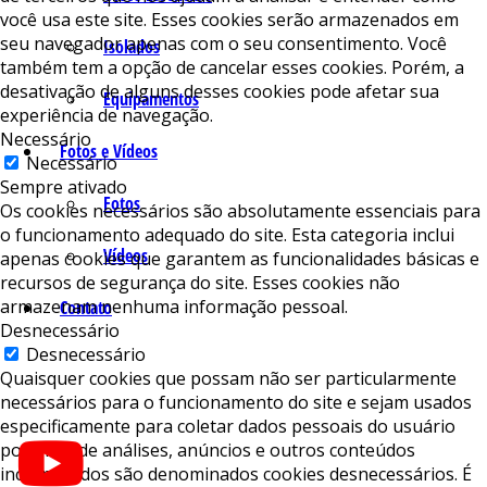
você usa este site. Esses cookies serão armazenados em
seu navegador apenas com o seu consentimento. Você
Isolados
também tem a opção de cancelar esses cookies. Porém, a
desativação de alguns desses cookies pode afetar sua
Equipamentos
experiência de navegação.
Necessário
Fotos e Vídeos
Necessário
Sempre ativado
Fotos
Os cookies necessários são absolutamente essenciais para
o funcionamento adequado do site. Esta categoria inclui
Vídeos
apenas cookies que garantem as funcionalidades básicas e
recursos de segurança do site. Esses cookies não
armazenam nenhuma informação pessoal.
Contato
Desnecessário
Desnecessário
Quaisquer cookies que possam não ser particularmente
necessários para o funcionamento do site e sejam usados ​​
especificamente para coletar dados pessoais do usuário
por meio de análises, anúncios e outros conteúdos
incorporados são denominados cookies desnecessários. É