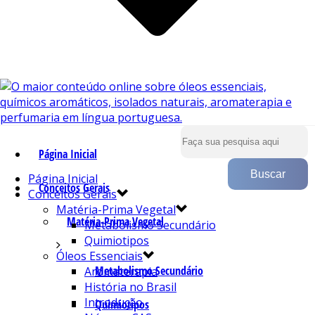
Página Inicial
Página Inicial
Conceitos Gerais
Conceitos Gerais
Matéria-Prima Vegetal
Matéria-Prima Vegetal
Metabolismo Secundário
Quimiotipos
Óleos Essenciais
Metabolismo Secundário
Aromaterapia
História no Brasil
Introdução
Quimiotipos