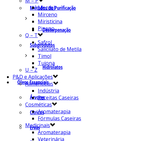
M – P
Mentol
Métodos de Purificação
Mirceno
Miristicina
Pineno
Desterpenação
Q – T
Safrol
Subprodutos
Salicilato de Metila
Timol
Tujona
Hidrolatos
U – Z
P&D e Aplicações
Óleos Essenciais
Alimentícias
Indústria
Árvores
Receitas Caseiras
Cosméticas
Aromaterapia
Cítricos
Fórmulas Caseiras
Medicinais
Ervas
Aromaterapia
Veterinária