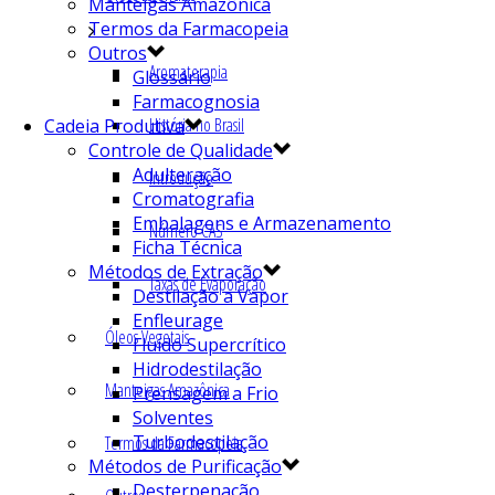
Manteigas Amazônica
Termos da Farmacopeia
Outros
Aromaterapia
Glossário
Farmacognosia
História no Brasil
Cadeia Produtiva
Controle de Qualidade
Adulteração
Introdução
Cromatografia
Embalagens e Armazenamento
Número CAS
Ficha Técnica
Métodos de Extração
Taxas de Evaporação
Destilação a Vapor
Enfleurage
Óleos Vegetais
Fluído Supercrítico
Hidrodestilação
Manteigas Amazônica
Prensagem a Frio
Solventes
Turbodestilação
Termos da Farmacopeia
Métodos de Purificação
Desterpenação