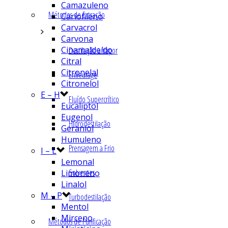
Camazuleno
Métodos de Extração
Cariofileno
Carvacrol
Carvona
Cinamaldeído
Destilação a Vapor
Citral
Citronelal
Enfleurage
Citronelol
E – H
Fluído Supercrítico
Eucaliptol
Eugenol
Hidrodestilação
Geraniol
Humuleno
Prensagem a Frio
I – L
Lemonal
Solventes
Limoneno
Linalol
M – P
Turbodestilação
Mentol
Mirceno
Métodos de Purificação