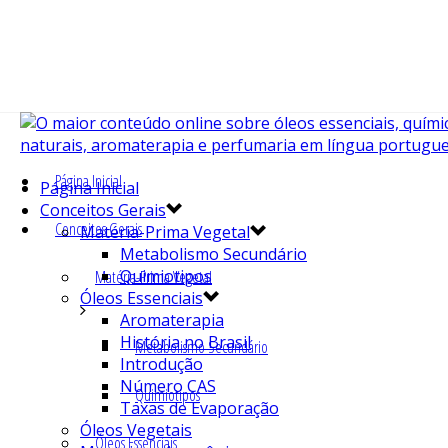
Página Inicial
Página Inicial
Conceitos Gerais
Conceitos Gerais
Matéria-Prima Vegetal
Metabolismo Secundário
Quimiotipos
Matéria-Prima Vegetal
Óleos Essenciais
Aromaterapia
História no Brasil
Metabolismo Secundário
Introdução
Número CAS
Quimiotipos
Taxas de Evaporação
Óleos Vegetais
Óleos Essenciais