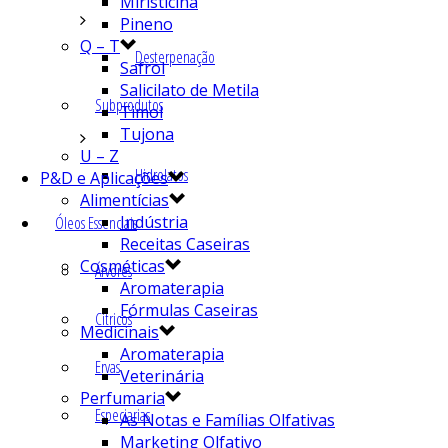
Miristicina
Pineno
Q – T
Desterpenação
Safrol
Salicilato de Metila
Subprodutos
Timol
Tujona
U – Z
Hidrolatos
P&D e Aplicações
Alimentícias
Indústria
Óleos Essenciais
Receitas Caseiras
Cosméticas
Árvores
Aromaterapia
Fórmulas Caseiras
Cítricos
Medicinais
Aromaterapia
Ervas
Veterinária
Perfumaria
Especiarias
As Notas e Famílias Olfativas
Marketing Olfativo