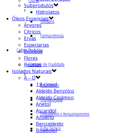
Outros
Subprodutos
Hidrolatos
Óleos Essenciais
Glossário
Árvores
Cítricos
Farmacognosia
Ervas
Especiarias
Cadeia Produtiva
Exóticos
Flores
Controle de Qualidade
Resinas
Isolados Naturais
A – D
1.8-cineol
Adulteração
Aldeído Benzóico
Aldeído Cinâmico
Cromatografia
Anetol
Ascaridol
Embalagens e Armazenamento
Azuleno
Benzaldeído
Ficha Técnica
Bisabolol