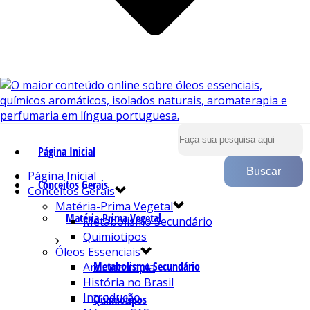
Página Inicial
Página Inicial
Conceitos Gerais
Conceitos Gerais
Matéria-Prima Vegetal
Matéria-Prima Vegetal
Metabolismo Secundário
Quimiotipos
Óleos Essenciais
Metabolismo Secundário
Aromaterapia
História no Brasil
Introdução
Quimiotipos