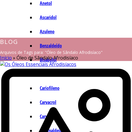
Anetol
Ascaridol
Azuleno
BLOG
Benzaldeído
Arquivos de Tags para: "Óleo de Sândalo Afrodisíaco"
Início
»
Óleo de Sândalo Afrodisíaco
Bisabolol
Camazuleno
Cariofileno
Carvacrol
Carvona
Cinamaldeído