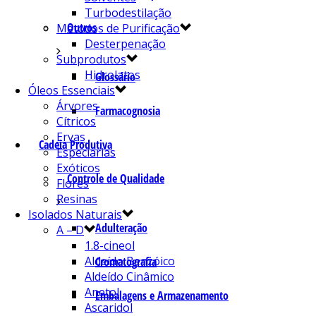
Turbodestilação
Outros
Métodos de Purificação
Desterpenação
Subprodutos
Hidrolatos
Glossário
Óleos Essenciais
Árvores
Farmacognosia
Cítricos
Ervas
Cadeia Produtiva
Especiarias
Exóticos
Controle de Qualidade
Flores
Resinas
Isolados Naturais
Adulteração
A – D
1.8-cineol
Aldeído Benzóico
Cromatografia
Aldeído Cinâmico
Anetol
Embalagens e Armazenamento
Ascaridol