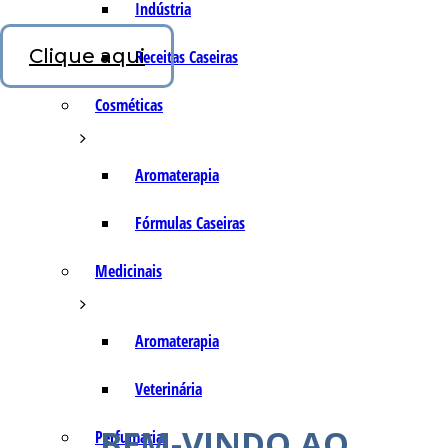
Indústria
Clique aqui
Receitas Caseiras
Cosméticas
Aromaterapia
Fórmulas Caseiras
Medicinais
Aromaterapia
Veterinária
BEM-VINDO AO
Perfumaria