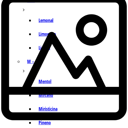
I – L
Lemonal
Limoneno
Linalol
M – P
Mentol
Mirceno
Miristicina
Pineno