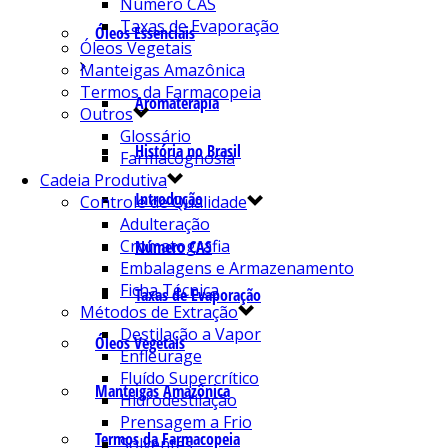
Número CAS
Taxas de Evaporação
Óleos Essenciais
Óleos Vegetais
Manteigas Amazônica
Termos da Farmacopeia
Aromaterapia
Outros
Glossário
História no Brasil
Farmacognosia
Cadeia Produtiva
Introdução
Controle de Qualidade
Adulteração
Cromatografia
Número CAS
Embalagens e Armazenamento
Ficha Técnica
Taxas de Evaporação
Métodos de Extração
Destilação a Vapor
Óleos Vegetais
Enfleurage
Fluído Supercrítico
Manteigas Amazônica
Hidrodestilação
Prensagem a Frio
Termos da Farmacopeia
Solventes