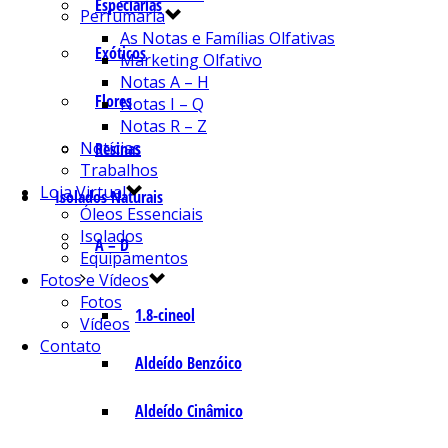
Especiarias
Perfumaria
As Notas e Famílias Olfativas
Exóticos
Marketing Olfativo
Notas A – H
Flores
Notas I – Q
Notas R – Z
Notícias
Resinas
Trabalhos
Loja Virtual
Isolados Naturais
Óleos Essenciais
Isolados
A – D
Equipamentos
Fotos e Vídeos
Fotos
1.8-cineol
Vídeos
Contato
Aldeído Benzóico
Aldeído Cinâmico