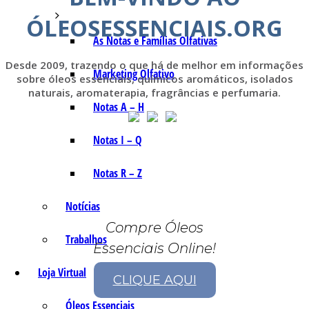
ÓLEOSESSENCIAIS.ORG
As Notas e Famílias Olfativas
Desde 2009, trazendo o que há de melhor em informações
Marketing Olfativo
sobre óleos essenciais, químicos aromáticos, isolados
naturais, aromaterapia, fragrâncias e perfumaria.
Notas A – H
Notas I – Q
Notas R – Z
Notícias
Compre Óleos
Trabalhos
Essenciais Online!
Loja Virtual
CLIQUE AQUI
Óleos Essenciais