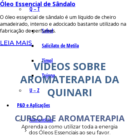
Óleo Essencial de Sândalo
Q – T
O óleo essencial de sândalo é um líquido de cheiro
amadeirado, intenso e adocicado bastante utilizado na
Safrol
fabricação de perfumes.
LEIA MAIS
Salicilato de Metila
Timol
VÍDEOS SOBRE
Tujona
AROMATERAPIA DA
QUINARI
U – Z
P&D e Aplicações
CURSO DE AROMATERAPIA
Alimentícias
Aprenda a como utilizar toda a energia
dos Óleos Essenciais ao seu favor.