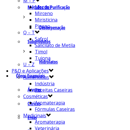
M – P
Mentol
Métodos de Purificação
Mirceno
Miristicina
Pineno
Desterpenação
Q – T
Safrol
Subprodutos
Salicilato de Metila
Timol
Tujona
Hidrolatos
U – Z
P&D e Aplicações
Óleos Essenciais
Alimentícias
Indústria
Árvores
Receitas Caseiras
Cosméticas
Aromaterapia
Cítricos
Fórmulas Caseiras
Medicinais
Ervas
Aromaterapia
Veterinária