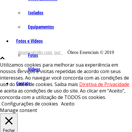
Isolados
Equipamentos
Fotos e Vídeos
desenvolvido com
por
Óleos Essenciais © 2019
Fotos
Utilizamos cookies para melhorar sua experiência em
Vídeos
nossos serviços e visitas repetidas de acordo com seus
interesses. Ao navegar você concorda com as condições de
Contato
uso do site e de cookies. Saiba mais
Diretiva de Privacidade
e aceita as condições de uso do site. Ao clicar em “Aceito”,
concorda com a utilização de TODOS os cookies.
Configurações de cookies
Aceito
Manage consent
Fechar