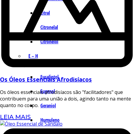
Citral
Citronelal
Citronelol
E – H
Eucaliptol
Os Óleos Essenciais Afrodisíacos
Eugenol
Os óleos essenciais afrodisíacos são "facilitadores" que
contribuem para uma união a dois, agindo tanto na mente
quanto no corpo.
Geraniol
LEIA MAIS
Humuleno