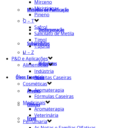
Mirceno
Miristicina
Métodos de Purificação
Pineno
Q – T
Safrol
Desterpenação
Salicilato de Metila
Timol
Subprodutos
Tujona
U – Z
P&D e Aplicações
Hidrolatos
Alimentícias
Indústria
Óleos Essenciais
Receitas Caseiras
Cosméticas
Aromaterapia
Árvores
Fórmulas Caseiras
Medicinais
Cítricos
Aromaterapia
Veterinária
Ervas
Perfumaria
As Notas e Famílias Olfativas