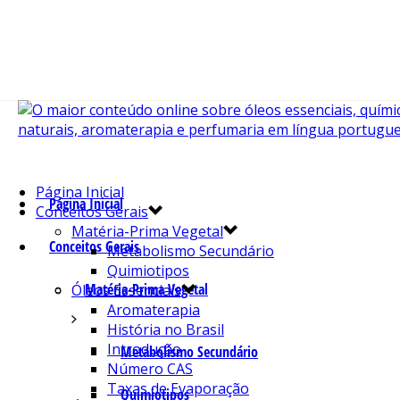
Página Inicial
Página Inicial
Conceitos Gerais
Matéria-Prima Vegetal
Conceitos Gerais
Metabolismo Secundário
Quimiotipos
Matéria-Prima Vegetal
Óleos Essenciais
Aromaterapia
História no Brasil
Introdução
Metabolismo Secundário
Número CAS
Taxas de Evaporação
Quimiotipos