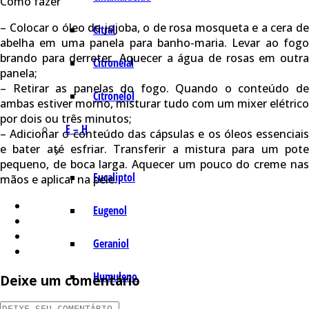
Como fazer
– Colocar o óleo de jojoba, o de rosa mosqueta e a cera de
Citral
abelha em uma panela para banho-maria. Levar ao fogo
brando para derreter. Aquecer a água de rosas em outra
Citronelal
panela;
– Retirar as panelas do fogo. Quando o conteúdo de
Citronelol
ambas estiver morno, misturar tudo com um mixer elétrico
por dois ou três minutos;
E – H
– Adicionar o conteúdo das cápsulas e os óleos essenciais
e bater até esfriar. Transferir a mistura para um pote
pequeno, de boca larga. Aquecer um pouco do creme nas
Eucaliptol
mãos e aplicar na pele.
Eugenol
Geraniol
Humuleno
Deixe um comentário