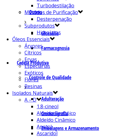
Turbodestilação
Outros
Métodos de Purificação
Desterpenação
Subprodutos
Hidrolatos
Glossário
Óleos Essenciais
Árvores
Farmacognosia
Cítricos
Ervas
Cadeia Produtiva
Especiarias
Exóticos
Controle de Qualidade
Flores
Resinas
Isolados Naturais
Adulteração
A – D
1.8-cineol
Aldeído Benzóico
Cromatografia
Aldeído Cinâmico
Anetol
Embalagens e Armazenamento
Ascaridol