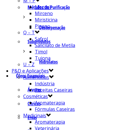
M – P
Mentol
Métodos de Purificação
Mirceno
Miristicina
Pineno
Desterpenação
Q – T
Safrol
Subprodutos
Salicilato de Metila
Timol
Tujona
Hidrolatos
U – Z
P&D e Aplicações
Óleos Essenciais
Alimentícias
Indústria
Árvores
Receitas Caseiras
Cosméticas
Aromaterapia
Cítricos
Fórmulas Caseiras
Medicinais
Ervas
Aromaterapia
Veterinária