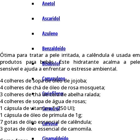
Anetol
Ascaridol
Azuleno
Benzaldeído
Ótima para tratar a pele irritada, a calêndula é usada em
produtos para bebês. Este hidratante acalma a pele
Bisabolol
sensível e ajuda a enfrentar o estresse ambiental.
Camazuleno
4 colheres de sopa de óleo de jojoba;
4 colheres de chá de óleo de rosa mosqueta;
Cariofileno
3 colheres de chá de cera de abelha ralada;
4 colheres de sopa de água de rosas;
1 cápsula de vitamina E (250 UI);
Carvacrol
1 cápsula de óleo de prímula de 1g;
7 gotas de óleo essencial de calêndula;
Carvona
3 gotas de óleo essencial de camomila.
Cinamaldeído