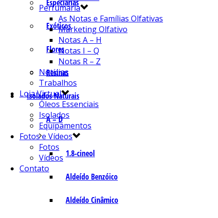
Especiarias
Perfumaria
As Notas e Famílias Olfativas
Exóticos
Marketing Olfativo
Notas A – H
Flores
Notas I – Q
Notas R – Z
Notícias
Resinas
Trabalhos
Loja Virtual
Isolados Naturais
Óleos Essenciais
Isolados
A – D
Equipamentos
Fotos e Vídeos
Fotos
1.8-cineol
Vídeos
Contato
Aldeído Benzóico
Aldeído Cinâmico