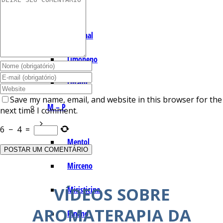
I – L
Lemonal
Limoneno
Linalol
Save my name, email, and website in this browser for the
M – P
next time I comment.
6
−
4
=
Mentol
Mirceno
VÍDEOS SOBRE
Miristicina
AROMATERAPIA DA
Pineno