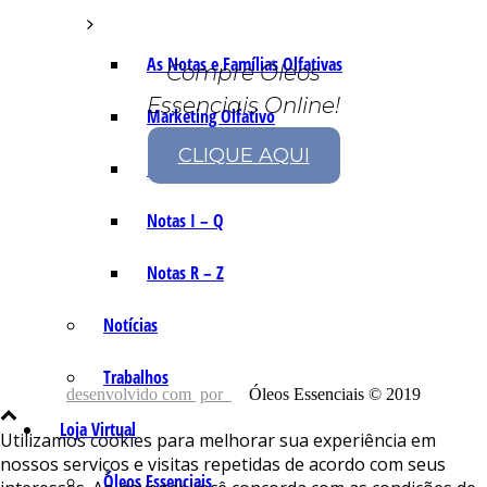
As Notas e Famílias Olfativas
Compre Óleos
Essenciais Online!
Marketing Olfativo
CLIQUE AQUI
Notas A – H
Notas I – Q
Notas R – Z
Notícias
Trabalhos
desenvolvido com
por
Óleos Essenciais © 2019
Loja Virtual
Utilizamos cookies para melhorar sua experiência em
nossos serviços e visitas repetidas de acordo com seus
Óleos Essenciais