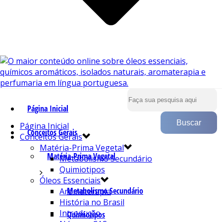
Página Inicial
Página Inicial
Conceitos Gerais
Conceitos Gerais
Matéria-Prima Vegetal
Matéria-Prima Vegetal
Metabolismo Secundário
Quimiotipos
Óleos Essenciais
Metabolismo Secundário
Aromaterapia
História no Brasil
Introdução
Quimiotipos