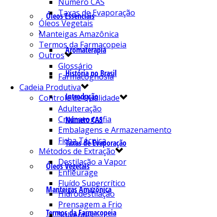
Número CAS
Taxas de Evaporação
Óleos Essenciais
Óleos Vegetais
Manteigas Amazônica
Termos da Farmacopeia
Aromaterapia
Outros
Glossário
História no Brasil
Farmacognosia
Cadeia Produtiva
Introdução
Controle de Qualidade
Adulteração
Cromatografia
Número CAS
Embalagens e Armazenamento
Ficha Técnica
Taxas de Evaporação
Métodos de Extração
Destilação a Vapor
Óleos Vegetais
Enfleurage
Fluído Supercrítico
Manteigas Amazônica
Hidrodestilação
Prensagem a Frio
Termos da Farmacopeia
Solventes