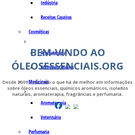
Indústria
Receitas Caseiras
Cosméticas
BEM-VINDO AO
Aromaterapia
ÓLEOSESSENCIAIS.ORG
Fórmulas Caseiras
Medicinais
Desde 2009, trazendo o que há de melhor em informações
sobre óleos essenciais, químicos aromáticos, isolados
naturais, aromaterapia, fragrâncias e perfumaria.
Aromaterapia
Veterinária
Perfumaria