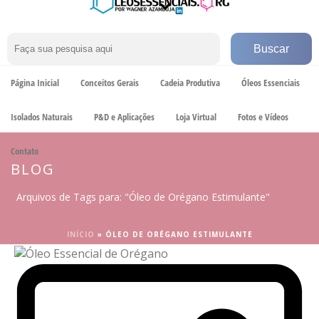
Página Inicial
Conceitos Gerais
Cadeia Produtiva
Óleos Essenciais
Isolados Naturais
P&D e Aplicações
Loja Virtual
Fotos e Vídeos
Contato
BLOG
Arquivos de Tags para: "Óleo de Orégano Estimulante"
INÍCIO
»
ÓLEO DE ORÉGANO ESTIMULANTE