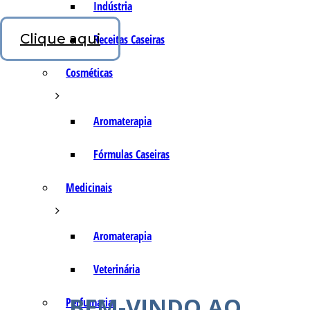
Indústria
Clique aqui
Receitas Caseiras
Cosméticas
Aromaterapia
Fórmulas Caseiras
Medicinais
Aromaterapia
Veterinária
BEM-VINDO AO
Perfumaria