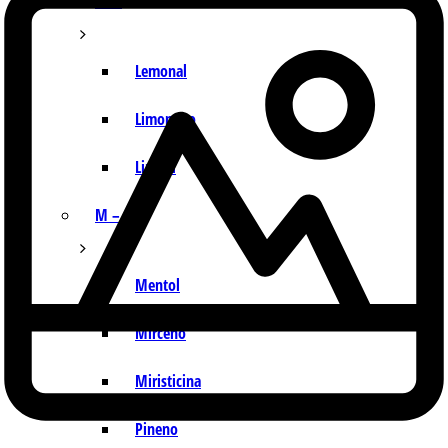
I – L
Lemonal
Limoneno
Linalol
M – P
Mentol
Mirceno
Miristicina
Pineno