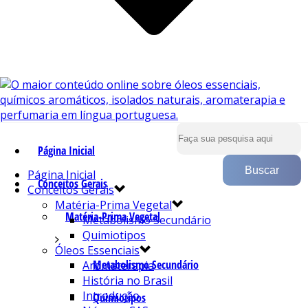
Página Inicial
Página Inicial
Conceitos Gerais
Conceitos Gerais
Matéria-Prima Vegetal
Matéria-Prima Vegetal
Metabolismo Secundário
Quimiotipos
Óleos Essenciais
Metabolismo Secundário
Aromaterapia
História no Brasil
Introdução
Quimiotipos