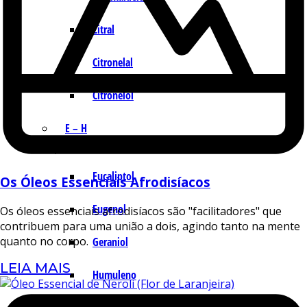
Citral
Citronelal
Citronelol
E – H
Eucaliptol
Os Óleos Essenciais Afrodisíacos
Eugenol
Os óleos essenciais afrodisíacos são "facilitadores" que
contribuem para uma união a dois, agindo tanto na mente
quanto no corpo.
Geraniol
LEIA MAIS
Humuleno