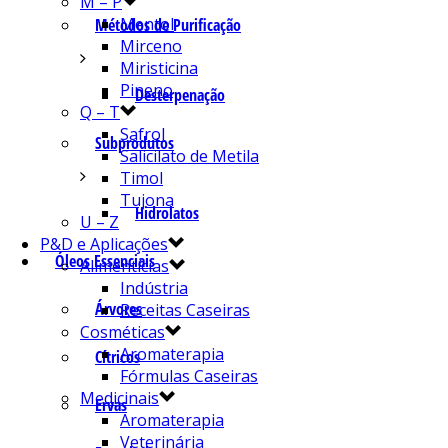
M – P
Mentol
Métodos de Purificação
Mirceno
Miristicina
Pineno
Desterpenação
Q – T
Safrol
Subprodutos
Salicilato de Metila
Timol
Tujona
Hidrolatos
U – Z
P&D e Aplicações
Óleos Essenciais
Alimentícias
Indústria
Árvores
Receitas Caseiras
Cosméticas
Aromaterapia
Cítricos
Fórmulas Caseiras
Medicinais
Ervas
Aromaterapia
Veterinária