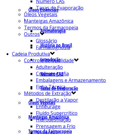
Número CAS
Taxas de Evaporação
Óleos Essenciais
Óleos Vegetais
Manteigas Amazônica
Termos da Farmacopeia
Aromaterapia
Outros
Glossário
História no Brasil
Farmacognosia
Cadeia Produtiva
Introdução
Controle de Qualidade
Adulteração
Cromatografia
Número CAS
Embalagens e Armazenamento
Ficha Técnica
Taxas de Evaporação
Métodos de Extração
Destilação a Vapor
Óleos Vegetais
Enfleurage
Fluído Supercrítico
Manteigas Amazônica
Hidrodestilação
Prensagem a Frio
Termos da Farmacopeia
Solventes