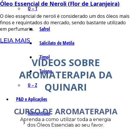
Óleo Essencial de Neroli (Flor de Laranjeira)
Q – T
O óleo essencial de neroli é considerado um dos óleos mais
finos e requintados do mercado, sendo bastante utilizado
Safrol
em perfumaria.
LEIA MAIS
Salicilato de Metila
Timol
VÍDEOS SOBRE
Tujona
AROMATERAPIA DA
QUINARI
U – Z
P&D e Aplicações
CURSO DE AROMATERAPIA
Alimentícias
Aprenda a como utilizar toda a energia
dos Óleos Essenciais ao seu favor.