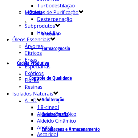
Turbodestilação
Outros
Métodos de Purificação
Desterpenação
Subprodutos
Hidrolatos
Glossário
Óleos Essenciais
Árvores
Farmacognosia
Cítricos
Ervas
Cadeia Produtiva
Especiarias
Exóticos
Controle de Qualidade
Flores
Resinas
Isolados Naturais
Adulteração
A – D
1.8-cineol
Aldeído Benzóico
Cromatografia
Aldeído Cinâmico
Anetol
Embalagens e Armazenamento
Ascaridol