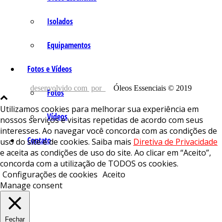
Isolados
Equipamentos
Fotos e Vídeos
desenvolvido com
por
Óleos Essenciais © 2019
Fotos
Utilizamos cookies para melhorar sua experiência em
Vídeos
nossos serviços e visitas repetidas de acordo com seus
interesses. Ao navegar você concorda com as condições de
Contato
uso do site e de cookies. Saiba mais
Diretiva de Privacidade
e aceita as condições de uso do site. Ao clicar em “Aceito”,
concorda com a utilização de TODOS os cookies.
Configurações de cookies
Aceito
Manage consent
Fechar