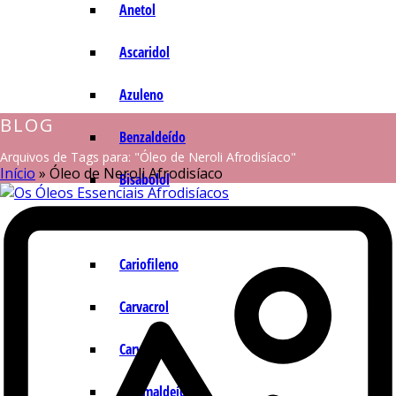
Anetol
Ascaridol
Azuleno
BLOG
Benzaldeído
Arquivos de Tags para: "Óleo de Neroli Afrodisíaco"
Início
»
Óleo de Neroli Afrodisíaco
Bisabolol
Camazuleno
Cariofileno
Carvacrol
Carvona
Cinamaldeído