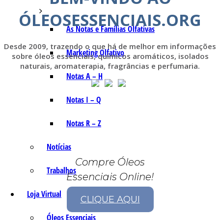
ÓLEOSESSENCIAIS.ORG
As Notas e Famílias Olfativas
Desde 2009, trazendo o que há de melhor em informações
Marketing Olfativo
sobre óleos essenciais, químicos aromáticos, isolados
naturais, aromaterapia, fragrâncias e perfumaria.
Notas A – H
Notas I – Q
Notas R – Z
Notícias
Compre Óleos
Trabalhos
Essenciais Online!
Loja Virtual
CLIQUE AQUI
Óleos Essenciais