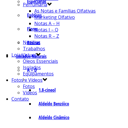
Especiarias
Perfumaria
As Notas e Famílias Olfativas
Exóticos
Marketing Olfativo
Notas A – H
Flores
Notas I – Q
Notas R – Z
Notícias
Resinas
Trabalhos
Loja Virtual
Isolados Naturais
Óleos Essenciais
Isolados
A – D
Equipamentos
Fotos e Vídeos
Fotos
1.8-cineol
Vídeos
Contato
Aldeído Benzóico
Aldeído Cinâmico