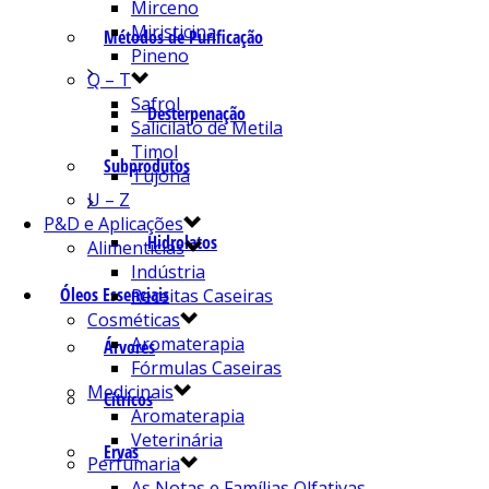
Mirceno
Miristicina
Métodos de Purificação
Pineno
Q – T
Safrol
Desterpenação
Salicilato de Metila
Timol
Subprodutos
Tujona
U – Z
P&D e Aplicações
Hidrolatos
Alimentícias
Indústria
Óleos Essenciais
Receitas Caseiras
Cosméticas
Aromaterapia
Árvores
Fórmulas Caseiras
Medicinais
Cítricos
Aromaterapia
Veterinária
Ervas
Perfumaria
As Notas e Famílias Olfativas