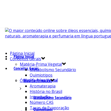
Página Inicial
Página Inicial
Conceitos Gerais
Matéria-Prima Vegetal
Conceitos Gerais
Metabolismo Secundário
Quimiotipos
Matéria-Prima Vegetal
Óleos Essenciais
Aromaterapia
História no Brasil
Introdução
Metabolismo Secundário
Número CAS
Taxas de Evaporação
Quimiotipos