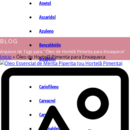
Anetol
Ascaridol
Azuleno
BLOG
Benzaldeído
Arquivos de Tags para: "Óleo de Hortelã Pimenta para Enxaqueca"
Início
»
Óleo de Hortelã Pimenta para Enxaqueca
Bisabolol
Camazuleno
Cariofileno
Carvacrol
Carvona
Cinamaldeído