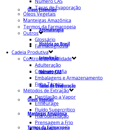
Número CAS
Taxas de Evaporação
Óleos Essenciais
Óleos Vegetais
Manteigas Amazônica
Termos da Farmacopeia
Aromaterapia
Outros
Glossário
História no Brasil
Farmacognosia
Cadeia Produtiva
Introdução
Controle de Qualidade
Adulteração
Cromatografia
Número CAS
Embalagens e Armazenamento
Ficha Técnica
Taxas de Evaporação
Métodos de Extração
Destilação a Vapor
Óleos Vegetais
Enfleurage
Fluído Supercrítico
Manteigas Amazônica
Hidrodestilação
Prensagem a Frio
Termos da Farmacopeia
Solventes