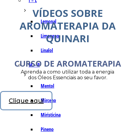
I – L
VÍDEOS SOBRE
Lemonal
AROMATERAPIA DA
QUINARI
Limoneno
Linalol
CURSO DE AROMATERAPIA
M – P
Aprenda a como utilizar toda a energia
dos Óleos Essenciais ao seu favor.
Mentol
Clique aqui
Mirceno
Miristicina
Pineno