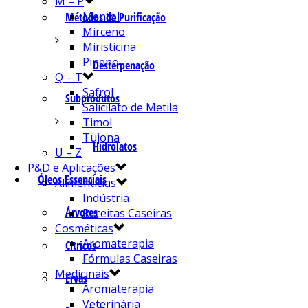
M – P
Mentol
Métodos de Purificação
Mirceno
Miristicina
Pineno
Desterpenação
Q – T
Safrol
Subprodutos
Salicilato de Metila
Timol
Tujona
Hidrolatos
U – Z
P&D e Aplicações
Óleos Essenciais
Alimentícias
Indústria
Árvores
Receitas Caseiras
Cosméticas
Aromaterapia
Cítricos
Fórmulas Caseiras
Medicinais
Ervas
Aromaterapia
Veterinária