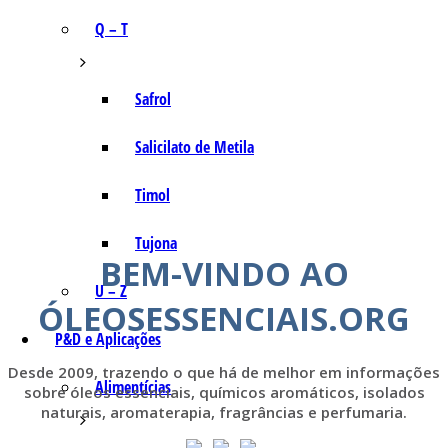
Q – T
Safrol
Salicilato de Metila
Timol
Tujona
BEM-VINDO AO
U – Z
ÓLEOSESSENCIAIS.ORG
P&D e Aplicações
Desde 2009, trazendo o que há de melhor em informações
Alimentícias
sobre óleos essenciais, químicos aromáticos, isolados
naturais, aromaterapia, fragrâncias e perfumaria.