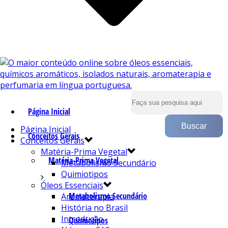
Página Inicial
Página Inicial
Conceitos Gerais
Conceitos Gerais
Matéria-Prima Vegetal
Matéria-Prima Vegetal
Metabolismo Secundário
Quimiotipos
Óleos Essenciais
Metabolismo Secundário
Aromaterapia
História no Brasil
Introdução
Quimiotipos