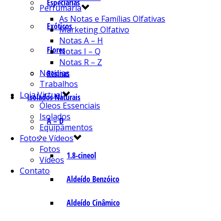
Especiarias
Perfumaria
As Notas e Famílias Olfativas
Exóticos
Marketing Olfativo
Notas A – H
Flores
Notas I – Q
Notas R – Z
Notícias
Resinas
Trabalhos
Loja Virtual
Isolados Naturais
Óleos Essenciais
Isolados
A – D
Equipamentos
Fotos e Vídeos
Fotos
1.8-cineol
Vídeos
Contato
Aldeído Benzóico
Aldeído Cinâmico