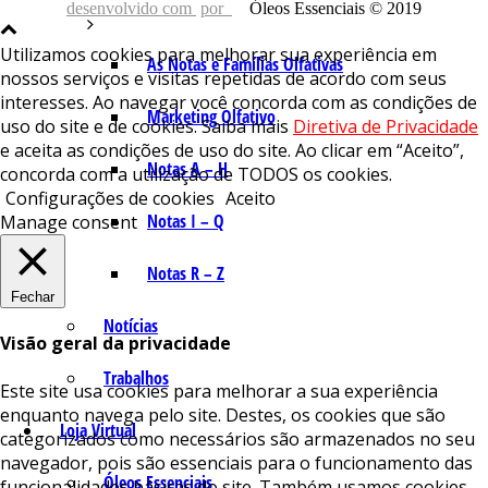
desenvolvido com
por
Óleos Essenciais © 2019
Utilizamos cookies para melhorar sua experiência em
As Notas e Famílias Olfativas
nossos serviços e visitas repetidas de acordo com seus
interesses. Ao navegar você concorda com as condições de
Marketing Olfativo
uso do site e de cookies. Saiba mais
Diretiva de Privacidade
e aceita as condições de uso do site. Ao clicar em “Aceito”,
Notas A – H
concorda com a utilização de TODOS os cookies.
Configurações de cookies
Aceito
Notas I – Q
Manage consent
Notas R – Z
Fechar
Notícias
Visão geral da privacidade
Trabalhos
Este site usa cookies para melhorar a sua experiência
enquanto navega pelo site. Destes, os cookies que são
Loja Virtual
categorizados como necessários são armazenados no seu
navegador, pois são essenciais para o funcionamento das
Óleos Essenciais
funcionalidades básicas do site. Também usamos cookies