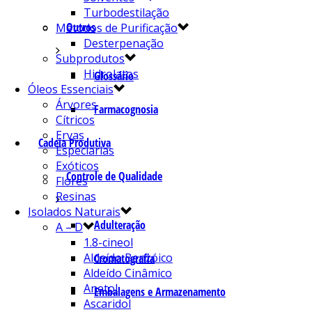
Turbodestilação
Outros
Métodos de Purificação
Desterpenação
Subprodutos
Hidrolatos
Glossário
Óleos Essenciais
Árvores
Farmacognosia
Cítricos
Ervas
Cadeia Produtiva
Especiarias
Exóticos
Controle de Qualidade
Flores
Resinas
Isolados Naturais
Adulteração
A – D
1.8-cineol
Aldeído Benzóico
Cromatografia
Aldeído Cinâmico
Anetol
Embalagens e Armazenamento
Ascaridol