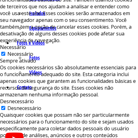
de terceiros que nos ajudam a analisar e entender como
você usa este site. Esses cookies serão armazenados em
Isolados
seu navegador apenas com o seu consentimento. Você
também tem a opção de cancelar esses cookies. Porém, a
Equipamentos
desativação de alguns desses cookies pode afetar sua
experiência de navegação.
Fotos e Vídeos
Necessário
Necessário
Fotos
Sempre ativado
Os cookies necessários são absolutamente essenciais para
Vídeos
o funcionamento adequado do site. Esta categoria inclui
apenas cookies que garantem as funcionalidades básicas e
Contato
recursos de segurança do site. Esses cookies não
armazenam nenhuma informação pessoal.
Desnecessário
Desnecessário
Quaisquer cookies que possam não ser particularmente
necessários para o funcionamento do site e sejam usados ​​
especificamente para coletar dados pessoais do usuário
por meio de análises, anúncios e outros conteúdos