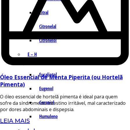
Citral
Citronelal
Citronelol
E – H
Eucaliptol
Óleo Essencial de Menta Piperita (ou Hortelã
Pimenta)
Eugenol
O óleo essencial de hortelã pimenta é ideal para quem
Geraniol
sofre da síndrome do intestino irritável, mal caracterizado
por dores abdominais e dispepsia.
Humuleno
LEIA MAIS