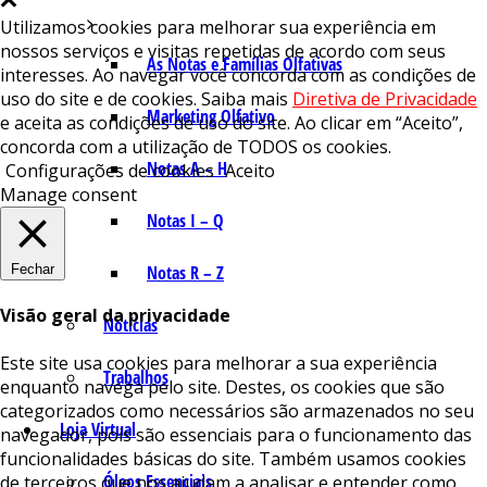
Utilizamos cookies para melhorar sua experiência em
nossos serviços e visitas repetidas de acordo com seus
As Notas e Famílias Olfativas
interesses. Ao navegar você concorda com as condições de
uso do site e de cookies. Saiba mais
Diretiva de Privacidade
Marketing Olfativo
e aceita as condições de uso do site. Ao clicar em “Aceito”,
concorda com a utilização de TODOS os cookies.
Notas A – H
Configurações de cookies
Aceito
Manage consent
Notas I – Q
Fechar
Notas R – Z
Visão geral da privacidade
Notícias
Este site usa cookies para melhorar a sua experiência
Trabalhos
enquanto navega pelo site. Destes, os cookies que são
categorizados como necessários são armazenados no seu
Loja Virtual
navegador, pois são essenciais para o funcionamento das
funcionalidades básicas do site. Também usamos cookies
Óleos Essenciais
de terceiros que nos ajudam a analisar e entender como