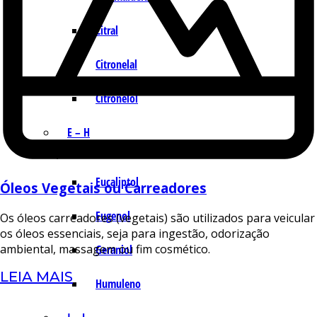
Citral
Citronelal
Citronelol
E – H
Eucaliptol
Óleos Vegetais ou Carreadores
Eugenol
Os óleos carreadores (vegetais) são utilizados para veicular
os óleos essenciais, seja para ingestão, odorização
ambiental, massagem ou fim cosmético.
Geraniol
LEIA MAIS
Humuleno