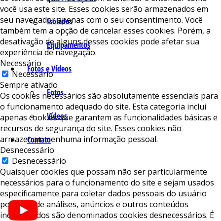
você usa este site. Esses cookies serão armazenados em
seu navegador apenas com o seu consentimento. Você
Isolados
também tem a opção de cancelar esses cookies. Porém, a
desativação de alguns desses cookies pode afetar sua
Equipamentos
experiência de navegação.
Necessário
Fotos e Vídeos
Necessário
Sempre ativado
Fotos
Os cookies necessários são absolutamente essenciais para
o funcionamento adequado do site. Esta categoria inclui
Vídeos
apenas cookies que garantem as funcionalidades básicas e
recursos de segurança do site. Esses cookies não
armazenam nenhuma informação pessoal.
Contato
Desnecessário
Desnecessário
Quaisquer cookies que possam não ser particularmente
necessários para o funcionamento do site e sejam usados ​​
especificamente para coletar dados pessoais do usuário
por meio de análises, anúncios e outros conteúdos
incorporados são denominados cookies desnecessários. É