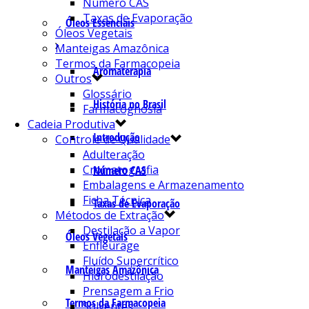
Número CAS
Taxas de Evaporação
Óleos Essenciais
Óleos Vegetais
Manteigas Amazônica
Termos da Farmacopeia
Aromaterapia
Outros
Glossário
História no Brasil
Farmacognosia
Cadeia Produtiva
Introdução
Controle de Qualidade
Adulteração
Cromatografia
Número CAS
Embalagens e Armazenamento
Ficha Técnica
Taxas de Evaporação
Métodos de Extração
Destilação a Vapor
Óleos Vegetais
Enfleurage
Fluído Supercrítico
Manteigas Amazônica
Hidrodestilação
Prensagem a Frio
Termos da Farmacopeia
Solventes