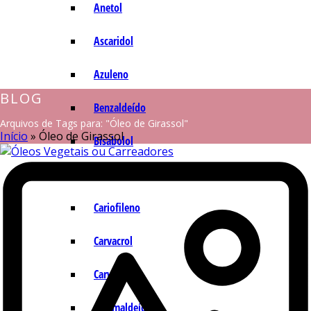
Anetol
Ascaridol
Azuleno
BLOG
Benzaldeído
Arquivos de Tags para: "Óleo de Girassol"
Início
»
Óleo de Girassol
Bisabolol
Camazuleno
Cariofileno
Carvacrol
Carvona
Cinamaldeído