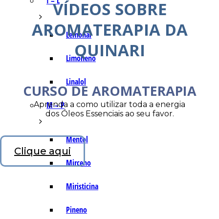
I – L
VÍDEOS SOBRE
AROMATERAPIA DA
Lemonal
QUINARI
Limoneno
Linalol
CURSO DE AROMATERAPIA
Aprenda a como utilizar toda a energia
M – P
dos Óleos Essenciais ao seu favor.
Mentol
Clique aqui
Mirceno
Miristicina
Pineno