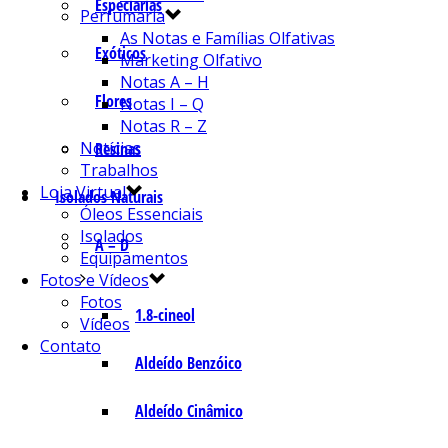
Especiarias
Perfumaria
As Notas e Famílias Olfativas
Exóticos
Marketing Olfativo
Notas A – H
Flores
Notas I – Q
Notas R – Z
Notícias
Resinas
Trabalhos
Loja Virtual
Isolados Naturais
Óleos Essenciais
Isolados
A – D
Equipamentos
Fotos e Vídeos
Fotos
1.8-cineol
Vídeos
Contato
Aldeído Benzóico
Aldeído Cinâmico