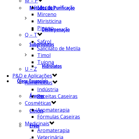
M – P
Mentol
Métodos de Purificação
Mirceno
Miristicina
Pineno
Desterpenação
Q – T
Safrol
Subprodutos
Salicilato de Metila
Timol
Tujona
Hidrolatos
U – Z
P&D e Aplicações
Óleos Essenciais
Alimentícias
Indústria
Árvores
Receitas Caseiras
Cosméticas
Aromaterapia
Cítricos
Fórmulas Caseiras
Medicinais
Ervas
Aromaterapia
Veterinária