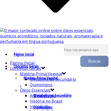
Página Inicial
Página Inicial
Conceitos Gerais
Conceitos Gerais
Matéria-Prima Vegetal
Matéria-Prima Vegetal
Metabolismo Secundário
Quimiotipos
Óleos Essenciais
Metabolismo Secundário
Aromaterapia
História no Brasil
Introdução
Quimiotipos