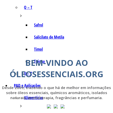
Q – T
Safrol
Salicilato de Metila
Timol
BEM-VINDO AO
Tujona
ÓLEOSESSENCIAIS.ORG
U – Z
P&D e Aplicações
Desde 2009, trazendo o que há de melhor em informações
sobre óleos essenciais, químicos aromáticos, isolados
Alimentícias
naturais, aromaterapia, fragrâncias e perfumaria.