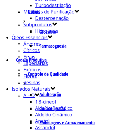
Turbodestilação
Outros
Métodos de Purificação
Desterpenação
Subprodutos
Hidrolatos
Glossário
Óleos Essenciais
Árvores
Farmacognosia
Cítricos
Ervas
Cadeia Produtiva
Especiarias
Exóticos
Controle de Qualidade
Flores
Resinas
Isolados Naturais
Adulteração
A – D
1.8-cineol
Aldeído Benzóico
Cromatografia
Aldeído Cinâmico
Anetol
Embalagens e Armazenamento
Ascaridol