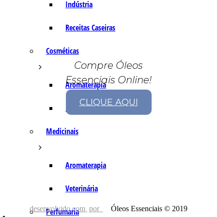
Indústria
Receitas Caseiras
Cosméticas
Compre Óleos
Essenciais Online!
Aromaterapia
CLIQUE AQUI
Fórmulas Caseiras
Medicinais
Aromaterapia
Veterinária
desenvolvido com
por
Óleos Essenciais © 2019
Perfumaria