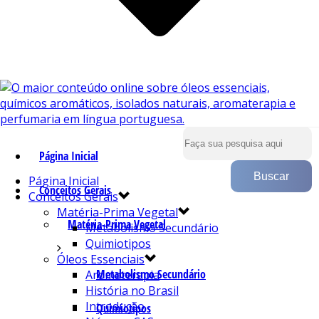
Página Inicial
Página Inicial
Conceitos Gerais
Conceitos Gerais
Matéria-Prima Vegetal
Matéria-Prima Vegetal
Metabolismo Secundário
Quimiotipos
Óleos Essenciais
Metabolismo Secundário
Aromaterapia
História no Brasil
Introdução
Quimiotipos