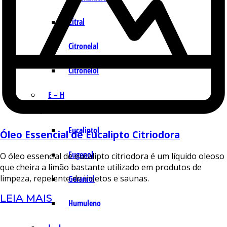
Citral
Citronelal
Citronelol
E – H
Eucaliptol
Óleo Essencial de Eucalipto Citriodora
Eugenol
O óleo essencial de eucalipto citriodora é um líquido oleoso
que cheira a limão bastante utilizado em produtos de
limpeza, repelente de insetos e saunas.
Geraniol
LEIA MAIS
Humuleno