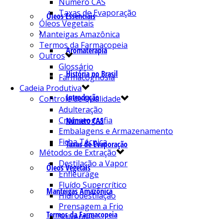
Número CAS
Taxas de Evaporação
Óleos Essenciais
Óleos Vegetais
Manteigas Amazônica
Termos da Farmacopeia
Aromaterapia
Outros
Glossário
História no Brasil
Farmacognosia
Cadeia Produtiva
Introdução
Controle de Qualidade
Adulteração
Cromatografia
Número CAS
Embalagens e Armazenamento
Ficha Técnica
Taxas de Evaporação
Métodos de Extração
Destilação a Vapor
Óleos Vegetais
Enfleurage
Fluído Supercrítico
Manteigas Amazônica
Hidrodestilação
Prensagem a Frio
Termos da Farmacopeia
Solventes