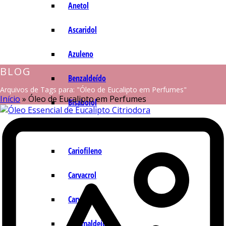
Anetol
Ascaridol
Azuleno
BLOG
Benzaldeído
Arquivos de Tags para: "Óleo de Eucalipto em Perfumes"
Início
»
Óleo de Eucalipto em Perfumes
Bisabolol
Camazuleno
Cariofileno
Carvacrol
Carvona
Cinamaldeído