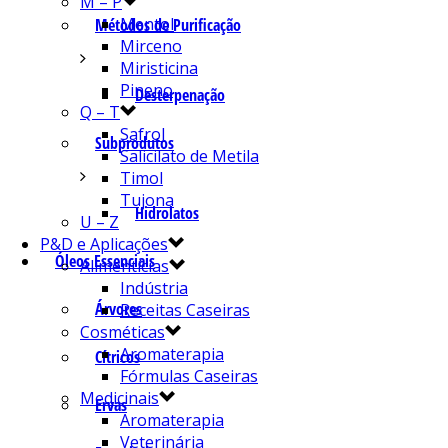
M – P
Mentol
Métodos de Purificação
Mirceno
Miristicina
Pineno
Desterpenação
Q – T
Safrol
Subprodutos
Salicilato de Metila
Timol
Tujona
Hidrolatos
U – Z
P&D e Aplicações
Óleos Essenciais
Alimentícias
Indústria
Árvores
Receitas Caseiras
Cosméticas
Aromaterapia
Cítricos
Fórmulas Caseiras
Medicinais
Ervas
Aromaterapia
Veterinária