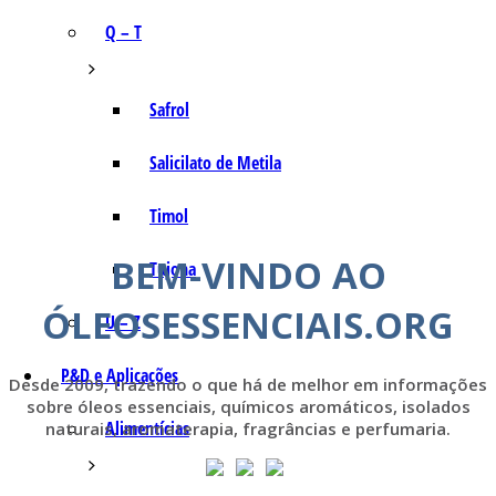
Q – T
Safrol
Salicilato de Metila
Timol
BEM-VINDO AO
Tujona
ÓLEOSESSENCIAIS.ORG
U – Z
P&D e Aplicações
Desde 2009, trazendo o que há de melhor em informações
sobre óleos essenciais, químicos aromáticos, isolados
Alimentícias
naturais, aromaterapia, fragrâncias e perfumaria.