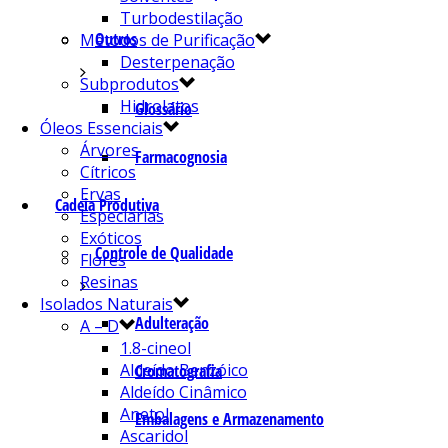
Turbodestilação
Outros
Métodos de Purificação
Desterpenação
Subprodutos
Hidrolatos
Glossário
Óleos Essenciais
Árvores
Farmacognosia
Cítricos
Ervas
Cadeia Produtiva
Especiarias
Exóticos
Controle de Qualidade
Flores
Resinas
Isolados Naturais
Adulteração
A – D
1.8-cineol
Aldeído Benzóico
Cromatografia
Aldeído Cinâmico
Anetol
Embalagens e Armazenamento
Ascaridol