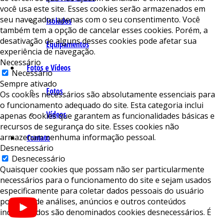
você usa este site. Esses cookies serão armazenados em
seu navegador apenas com o seu consentimento. Você
Isolados
também tem a opção de cancelar esses cookies. Porém, a
desativação de alguns desses cookies pode afetar sua
Equipamentos
experiência de navegação.
Necessário
Fotos e Vídeos
Necessário
Sempre ativado
Fotos
Os cookies necessários são absolutamente essenciais para
o funcionamento adequado do site. Esta categoria inclui
Vídeos
apenas cookies que garantem as funcionalidades básicas e
recursos de segurança do site. Esses cookies não
armazenam nenhuma informação pessoal.
Contato
Desnecessário
Desnecessário
Quaisquer cookies que possam não ser particularmente
necessários para o funcionamento do site e sejam usados ​​
especificamente para coletar dados pessoais do usuário
por meio de análises, anúncios e outros conteúdos
incorporados são denominados cookies desnecessários. É