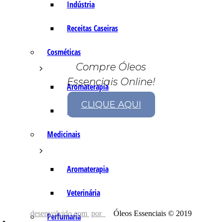
Indústria
Receitas Caseiras
Cosméticas
Compre Óleos
Essenciais Online!
Aromaterapia
CLIQUE AQUI
Fórmulas Caseiras
Medicinais
Aromaterapia
Veterinária
desenvolvido com
por
Óleos Essenciais © 2019
Perfumaria