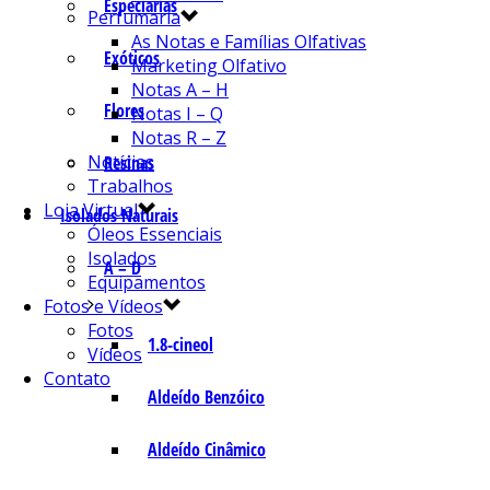
Especiarias
Perfumaria
As Notas e Famílias Olfativas
Exóticos
Marketing Olfativo
Notas A – H
Flores
Notas I – Q
Notas R – Z
Notícias
Resinas
Trabalhos
Loja Virtual
Isolados Naturais
Óleos Essenciais
Isolados
A – D
Equipamentos
Fotos e Vídeos
Fotos
1.8-cineol
Vídeos
Contato
Aldeído Benzóico
Aldeído Cinâmico