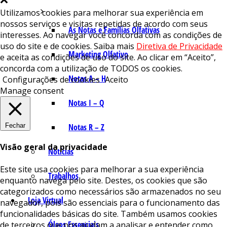
Utilizamos cookies para melhorar sua experiência em
nossos serviços e visitas repetidas de acordo com seus
As Notas e Famílias Olfativas
interesses. Ao navegar você concorda com as condições de
uso do site e de cookies. Saiba mais
Diretiva de Privacidade
Marketing Olfativo
e aceita as condições de uso do site. Ao clicar em “Aceito”,
concorda com a utilização de TODOS os cookies.
Notas A – H
Configurações de cookies
Aceito
Manage consent
Notas I – Q
Fechar
Notas R – Z
Visão geral da privacidade
Notícias
Este site usa cookies para melhorar a sua experiência
Trabalhos
enquanto navega pelo site. Destes, os cookies que são
categorizados como necessários são armazenados no seu
Loja Virtual
navegador, pois são essenciais para o funcionamento das
funcionalidades básicas do site. Também usamos cookies
Óleos Essenciais
de terceiros que nos ajudam a analisar e entender como