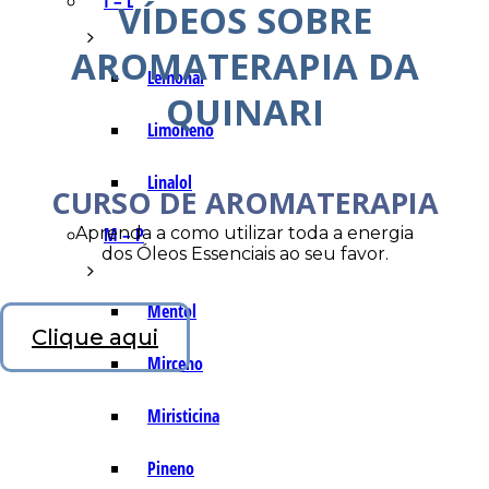
I – L
VÍDEOS SOBRE
AROMATERAPIA DA
Lemonal
QUINARI
Limoneno
Linalol
CURSO DE AROMATERAPIA
Aprenda a como utilizar toda a energia
M – P
dos Óleos Essenciais ao seu favor.
Mentol
Clique aqui
Mirceno
Miristicina
Pineno