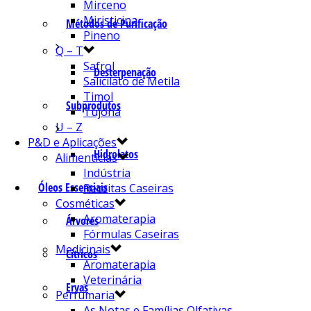
Mirceno
Miristicina
Métodos de Purificação
Pineno
Q – T
Safrol
Desterpenação
Salicilato de Metila
Timol
Subprodutos
Tujona
U – Z
P&D e Aplicações
Hidrolatos
Alimentícias
Indústria
Óleos Essenciais
Receitas Caseiras
Cosméticas
Aromaterapia
Árvores
Fórmulas Caseiras
Medicinais
Cítricos
Aromaterapia
Veterinária
Ervas
Perfumaria
As Notas e Famílias Olfativas