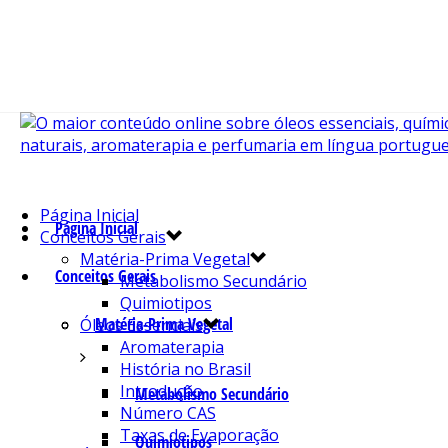
Página Inicial
Página Inicial
Conceitos Gerais
Matéria-Prima Vegetal
Conceitos Gerais
Metabolismo Secundário
Quimiotipos
Matéria-Prima Vegetal
Óleos Essenciais
Aromaterapia
História no Brasil
Introdução
Metabolismo Secundário
Número CAS
Taxas de Evaporação
Quimiotipos