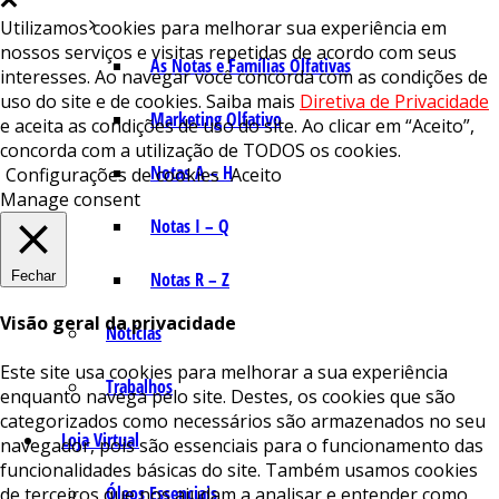
Utilizamos cookies para melhorar sua experiência em
nossos serviços e visitas repetidas de acordo com seus
As Notas e Famílias Olfativas
interesses. Ao navegar você concorda com as condições de
uso do site e de cookies. Saiba mais
Diretiva de Privacidade
Marketing Olfativo
e aceita as condições de uso do site. Ao clicar em “Aceito”,
concorda com a utilização de TODOS os cookies.
Notas A – H
Configurações de cookies
Aceito
Manage consent
Notas I – Q
Fechar
Notas R – Z
Visão geral da privacidade
Notícias
Este site usa cookies para melhorar a sua experiência
Trabalhos
enquanto navega pelo site. Destes, os cookies que são
categorizados como necessários são armazenados no seu
Loja Virtual
navegador, pois são essenciais para o funcionamento das
funcionalidades básicas do site. Também usamos cookies
Óleos Essenciais
de terceiros que nos ajudam a analisar e entender como