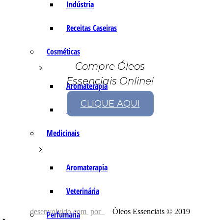
Indústria
Receitas Caseiras
Cosméticas
Compre Óleos
Essenciais Online!
Aromaterapia
CLIQUE AQUI
Fórmulas Caseiras
Medicinais
Aromaterapia
Veterinária
desenvolvido com
por
Óleos Essenciais © 2019
Perfumaria