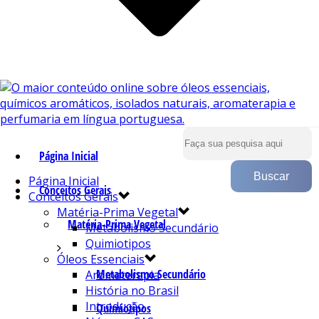
Página Inicial
Página Inicial
Conceitos Gerais
Conceitos Gerais
Matéria-Prima Vegetal
Matéria-Prima Vegetal
Metabolismo Secundário
Quimiotipos
Óleos Essenciais
Metabolismo Secundário
Aromaterapia
História no Brasil
Introdução
Quimiotipos