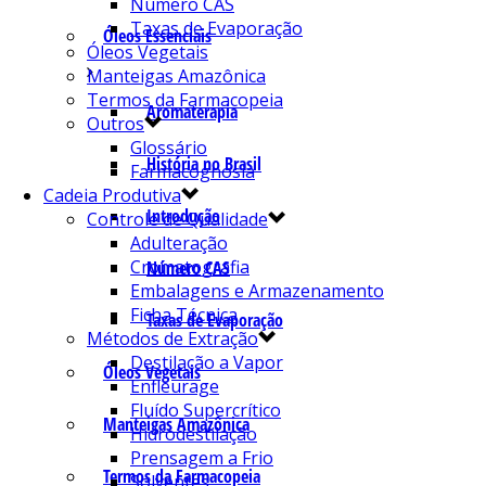
Número CAS
Taxas de Evaporação
Óleos Essenciais
Óleos Vegetais
Manteigas Amazônica
Termos da Farmacopeia
Aromaterapia
Outros
Glossário
História no Brasil
Farmacognosia
Cadeia Produtiva
Introdução
Controle de Qualidade
Adulteração
Cromatografia
Número CAS
Embalagens e Armazenamento
Ficha Técnica
Taxas de Evaporação
Métodos de Extração
Destilação a Vapor
Óleos Vegetais
Enfleurage
Fluído Supercrítico
Manteigas Amazônica
Hidrodestilação
Prensagem a Frio
Termos da Farmacopeia
Solventes