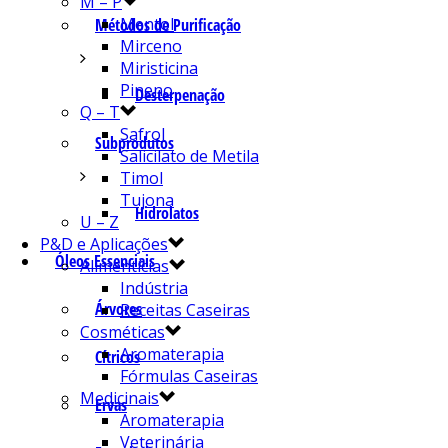
M – P
Mentol
Métodos de Purificação
Mirceno
Miristicina
Pineno
Desterpenação
Q – T
Safrol
Subprodutos
Salicilato de Metila
Timol
Tujona
Hidrolatos
U – Z
P&D e Aplicações
Óleos Essenciais
Alimentícias
Indústria
Árvores
Receitas Caseiras
Cosméticas
Aromaterapia
Cítricos
Fórmulas Caseiras
Medicinais
Ervas
Aromaterapia
Veterinária