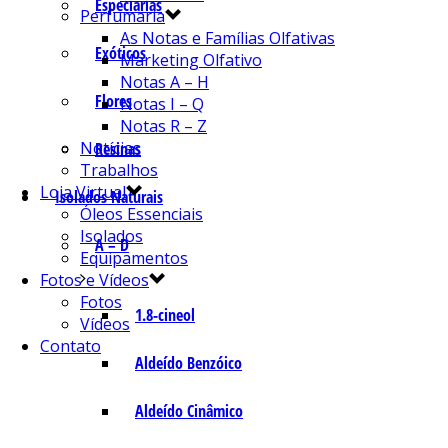
Especiarias
Perfumaria
As Notas e Famílias Olfativas
Exóticos
Marketing Olfativo
Notas A – H
Flores
Notas I – Q
Notas R – Z
Notícias
Resinas
Trabalhos
Loja Virtual
Isolados Naturais
Óleos Essenciais
Isolados
A – D
Equipamentos
Fotos e Vídeos
Fotos
1.8-cineol
Vídeos
Contato
Aldeído Benzóico
Aldeído Cinâmico