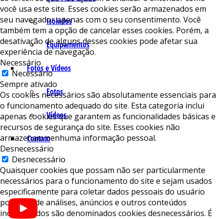
você usa este site. Esses cookies serão armazenados em
seu navegador apenas com o seu consentimento. Você
Isolados
também tem a opção de cancelar esses cookies. Porém, a
desativação de alguns desses cookies pode afetar sua
Equipamentos
experiência de navegação.
Necessário
Fotos e Vídeos
Necessário
Sempre ativado
Fotos
Os cookies necessários são absolutamente essenciais para
o funcionamento adequado do site. Esta categoria inclui
Vídeos
apenas cookies que garantem as funcionalidades básicas e
recursos de segurança do site. Esses cookies não
armazenam nenhuma informação pessoal.
Contato
Desnecessário
Desnecessário
Quaisquer cookies que possam não ser particularmente
necessários para o funcionamento do site e sejam usados ​​
especificamente para coletar dados pessoais do usuário
por meio de análises, anúncios e outros conteúdos
incorporados são denominados cookies desnecessários. É