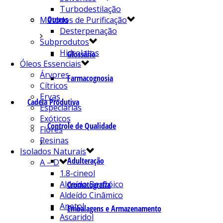
Turbodestilação
Outros
Métodos de Purificação
Desterpenação
Subprodutos
Hidrolatos
Glossário
Óleos Essenciais
Árvores
Farmacognosia
Cítricos
Ervas
Cadeia Produtiva
Especiarias
Exóticos
Controle de Qualidade
Flores
Resinas
Isolados Naturais
Adulteração
A – D
1.8-cineol
Aldeído Benzóico
Cromatografia
Aldeído Cinâmico
Anetol
Embalagens e Armazenamento
Ascaridol