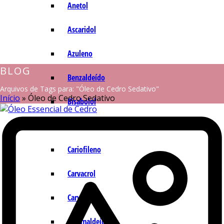
Anetol
Ascaridol
Azuleno
BLOG
Benzaldeído
Arquivos de Tags para: "Óleo de Cedro Sedativo"
Início
»
Óleo de Cedro Sedativo
Bisabolol
Camazuleno
Cariofileno
Carvacrol
Carvona
Cinamaldeído