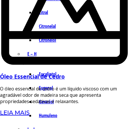
Citral
Citronelal
Citronelol
E – H
Eucaliptol
Óleo Essencial de Cedro
Eugenol
O óleo essencial de cedro é um líquido viscoso com um
agradável odor de madeira seca que apresenta
propriedades sedativas e relaxantes.
Geraniol
LEIA MAIS
Humuleno