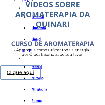
I – L
VÍDEOS SOBRE
AROMATERAPIA DA
Lemonal
QUINARI
Limoneno
Linalol
CURSO DE AROMATERAPIA
Aprenda a como utilizar toda a energia
M – P
dos Óleos Essenciais ao seu favor.
Mentol
Clique aqui
Mirceno
Miristicina
Pineno