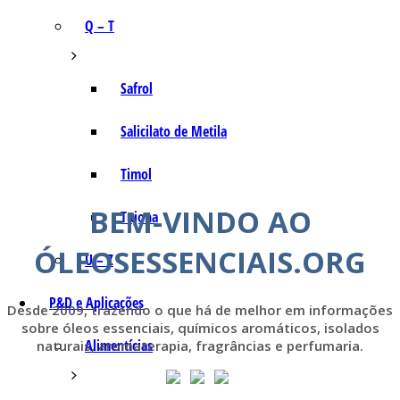
Q – T
Safrol
Salicilato de Metila
Timol
BEM-VINDO AO
Tujona
ÓLEOSESSENCIAIS.ORG
U – Z
P&D e Aplicações
Desde 2009, trazendo o que há de melhor em informações
sobre óleos essenciais, químicos aromáticos, isolados
Alimentícias
naturais, aromaterapia, fragrâncias e perfumaria.