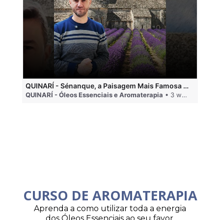
QUINARÍ - Sénanque, a Paisagem Mais Famosa da Aromaterapia
QUINARÍ - Óleos Essenciais e Aromaterapia
• 3 weeks ago
QU
CURSO DE AROMATERAPIA
Aprenda a como utilizar toda a energia
dos Óleos Essenciais ao seu favor.