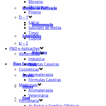
Mirceno
Miristicina
Métodos de Purificação
Pineno
Q – T
Safrol
Desterpenação
Salicilato de Metila
Timol
Subprodutos
Tujona
U – Z
P&D e Aplicações
Hidrolatos
Alimentícias
Indústria
Óleos Essenciais
Receitas Caseiras
Cosméticas
Aromaterapia
Árvores
Fórmulas Caseiras
Medicinais
Cítricos
Aromaterapia
Veterinária
Ervas
Perfumaria
As Notas e Famílias Olfativas