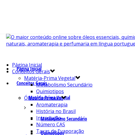
Página Inicial
Página Inicial
Conceitos Gerais
Matéria-Prima Vegetal
Conceitos Gerais
Metabolismo Secundário
Quimiotipos
Matéria-Prima Vegetal
Óleos Essenciais
Aromaterapia
História no Brasil
Introdução
Metabolismo Secundário
Número CAS
Taxas de Evaporação
Quimiotipos