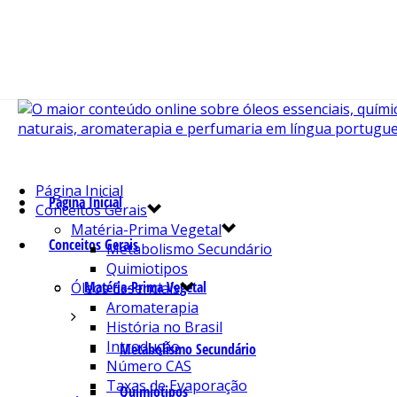
Página Inicial
Página Inicial
Conceitos Gerais
Matéria-Prima Vegetal
Conceitos Gerais
Metabolismo Secundário
Quimiotipos
Matéria-Prima Vegetal
Óleos Essenciais
Aromaterapia
História no Brasil
Introdução
Metabolismo Secundário
Número CAS
Taxas de Evaporação
Quimiotipos