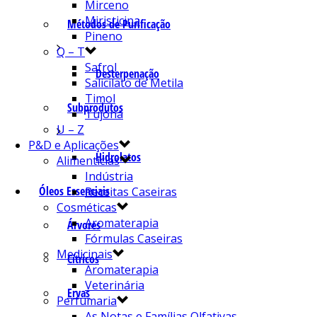
Mirceno
Miristicina
Métodos de Purificação
Pineno
Q – T
Safrol
Desterpenação
Salicilato de Metila
Timol
Subprodutos
Tujona
U – Z
P&D e Aplicações
Hidrolatos
Alimentícias
Indústria
Óleos Essenciais
Receitas Caseiras
Cosméticas
Aromaterapia
Árvores
Fórmulas Caseiras
Medicinais
Cítricos
Aromaterapia
Veterinária
Ervas
Perfumaria
As Notas e Famílias Olfativas