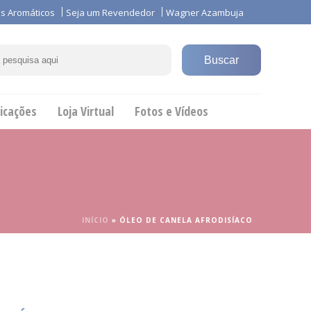
s Aromáticos
Seja um Revendedor
Wagner Azambuja
icações
Loja Virtual
Fotos e Vídeos
INÍCIO
»
ÓLEO DE CANELA AFRODISÍACO