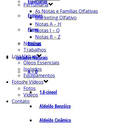
Especiarias
Perfumaria
As Notas e Famílias Olfativas
Exóticos
Marketing Olfativo
Notas A – H
Flores
Notas I – Q
Notas R – Z
Notícias
Resinas
Trabalhos
Loja Virtual
Isolados Naturais
Óleos Essenciais
Isolados
A – D
Equipamentos
Fotos e Vídeos
Fotos
1.8-cineol
Vídeos
Contato
Aldeído Benzóico
Aldeído Cinâmico