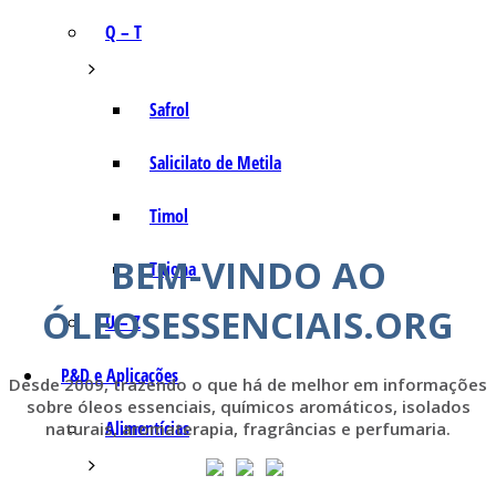
Q – T
Safrol
Salicilato de Metila
Timol
BEM-VINDO AO
Tujona
ÓLEOSESSENCIAIS.ORG
U – Z
P&D e Aplicações
Desde 2009, trazendo o que há de melhor em informações
sobre óleos essenciais, químicos aromáticos, isolados
Alimentícias
naturais, aromaterapia, fragrâncias e perfumaria.