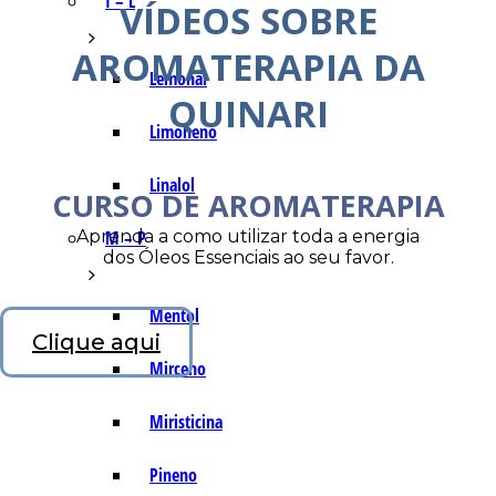
I – L
VÍDEOS SOBRE
AROMATERAPIA DA
Lemonal
QUINARI
Limoneno
Linalol
CURSO DE AROMATERAPIA
Aprenda a como utilizar toda a energia
M – P
dos Óleos Essenciais ao seu favor.
Mentol
Clique aqui
Mirceno
Miristicina
Pineno