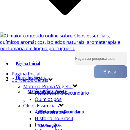
Página Inicial
Página Inicial
Conceitos Gerais
Conceitos Gerais
Matéria-Prima Vegetal
Matéria-Prima Vegetal
Metabolismo Secundário
Quimiotipos
Óleos Essenciais
Metabolismo Secundário
Aromaterapia
História no Brasil
Introdução
Quimiotipos