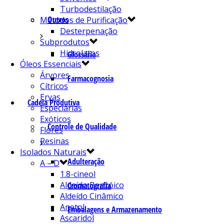
Turbodestilação
Outros
Métodos de Purificação
Desterpenação
Subprodutos
Hidrolatos
Glossário
Óleos Essenciais
Árvores
Farmacognosia
Cítricos
Ervas
Cadeia Produtiva
Especiarias
Exóticos
Controle de Qualidade
Flores
Resinas
Isolados Naturais
Adulteração
A – D
1.8-cineol
Aldeído Benzóico
Cromatografia
Aldeído Cinâmico
Anetol
Embalagens e Armazenamento
Ascaridol