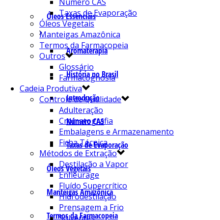
Número CAS
Taxas de Evaporação
Óleos Essenciais
Óleos Vegetais
Manteigas Amazônica
Termos da Farmacopeia
Aromaterapia
Outros
Glossário
História no Brasil
Farmacognosia
Cadeia Produtiva
Introdução
Controle de Qualidade
Adulteração
Cromatografia
Número CAS
Embalagens e Armazenamento
Ficha Técnica
Taxas de Evaporação
Métodos de Extração
Destilação a Vapor
Óleos Vegetais
Enfleurage
Fluído Supercrítico
Manteigas Amazônica
Hidrodestilação
Prensagem a Frio
Termos da Farmacopeia
Solventes