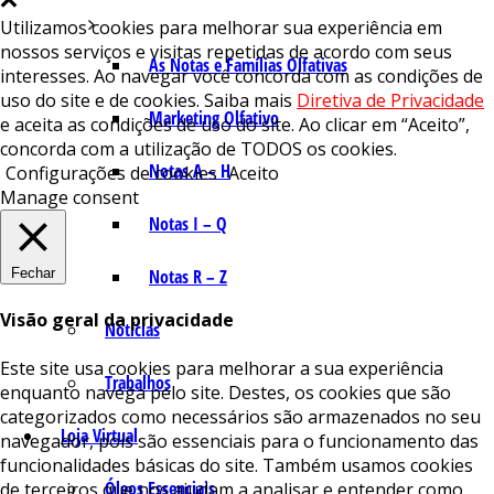
Utilizamos cookies para melhorar sua experiência em
nossos serviços e visitas repetidas de acordo com seus
As Notas e Famílias Olfativas
interesses. Ao navegar você concorda com as condições de
uso do site e de cookies. Saiba mais
Diretiva de Privacidade
Marketing Olfativo
e aceita as condições de uso do site. Ao clicar em “Aceito”,
concorda com a utilização de TODOS os cookies.
Notas A – H
Configurações de cookies
Aceito
Manage consent
Notas I – Q
Fechar
Notas R – Z
Visão geral da privacidade
Notícias
Este site usa cookies para melhorar a sua experiência
Trabalhos
enquanto navega pelo site. Destes, os cookies que são
categorizados como necessários são armazenados no seu
Loja Virtual
navegador, pois são essenciais para o funcionamento das
funcionalidades básicas do site. Também usamos cookies
Óleos Essenciais
de terceiros que nos ajudam a analisar e entender como