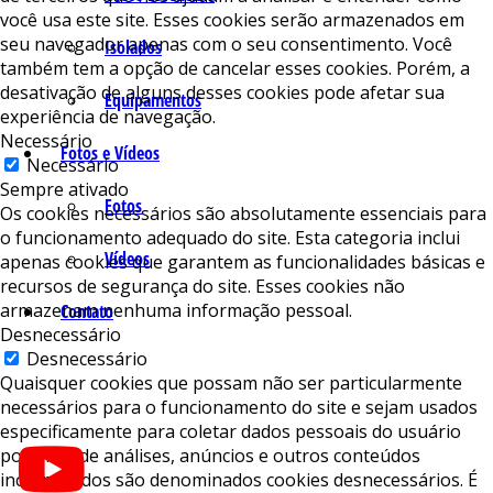
você usa este site. Esses cookies serão armazenados em
seu navegador apenas com o seu consentimento. Você
Isolados
também tem a opção de cancelar esses cookies. Porém, a
desativação de alguns desses cookies pode afetar sua
Equipamentos
experiência de navegação.
Necessário
Fotos e Vídeos
Necessário
Sempre ativado
Fotos
Os cookies necessários são absolutamente essenciais para
o funcionamento adequado do site. Esta categoria inclui
Vídeos
apenas cookies que garantem as funcionalidades básicas e
recursos de segurança do site. Esses cookies não
armazenam nenhuma informação pessoal.
Contato
Desnecessário
Desnecessário
Quaisquer cookies que possam não ser particularmente
necessários para o funcionamento do site e sejam usados ​​
especificamente para coletar dados pessoais do usuário
por meio de análises, anúncios e outros conteúdos
incorporados são denominados cookies desnecessários. É