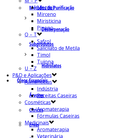
M – P
Mentol
Métodos de Purificação
Mirceno
Miristicina
Pineno
Desterpenação
Q – T
Safrol
Subprodutos
Salicilato de Metila
Timol
Tujona
Hidrolatos
U – Z
P&D e Aplicações
Óleos Essenciais
Alimentícias
Indústria
Árvores
Receitas Caseiras
Cosméticas
Aromaterapia
Cítricos
Fórmulas Caseiras
Medicinais
Ervas
Aromaterapia
Veterinária