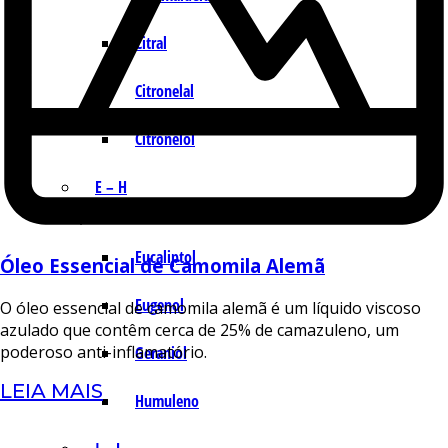
Citral
Citronelal
Citronelol
E – H
Eucaliptol
Óleo Essencial de Camomila Alemã
Eugenol
O óleo essencial de camomila alemã é um líquido viscoso
azulado que contêm cerca de 25% de camazuleno, um
poderoso anti-inflamatório.
Geraniol
LEIA MAIS
Humuleno