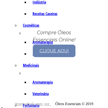
Indústria
Receitas Caseiras
Cosméticas
Compre Óleos
Essenciais Online!
Aromaterapia
CLIQUE AQUI
Fórmulas Caseiras
Medicinais
Aromaterapia
Veterinária
desenvolvido com
por
Óleos Essenciais © 2019
Perfumaria