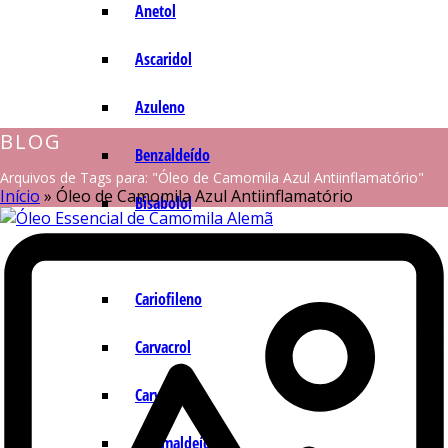
Anetol
Ascaridol
Azuleno
BLOG
Benzaldeído
Arquivos de Tags para: "Óleo de Camomila Azul Antiinflamatório"
Início
»
Óleo de Camomila Azul Antiinflamatório
Bisabolol
Camazuleno
Cariofileno
Carvacrol
Carvona
Cinamaldeído