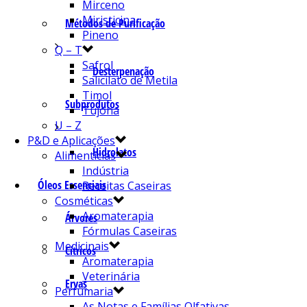
Mirceno
Miristicina
Métodos de Purificação
Pineno
Q – T
Safrol
Desterpenação
Salicilato de Metila
Timol
Subprodutos
Tujona
U – Z
P&D e Aplicações
Hidrolatos
Alimentícias
Indústria
Óleos Essenciais
Receitas Caseiras
Cosméticas
Aromaterapia
Árvores
Fórmulas Caseiras
Medicinais
Cítricos
Aromaterapia
Veterinária
Ervas
Perfumaria
As Notas e Famílias Olfativas