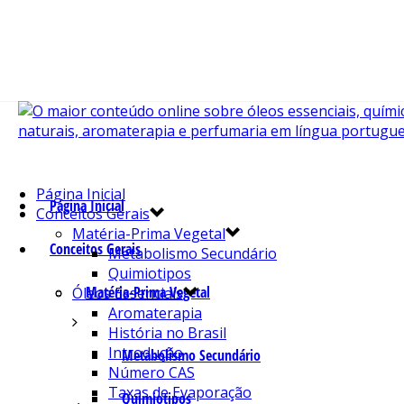
Página Inicial
Página Inicial
Conceitos Gerais
Matéria-Prima Vegetal
Conceitos Gerais
Metabolismo Secundário
Quimiotipos
Matéria-Prima Vegetal
Óleos Essenciais
Aromaterapia
História no Brasil
Introdução
Metabolismo Secundário
Número CAS
Taxas de Evaporação
Quimiotipos