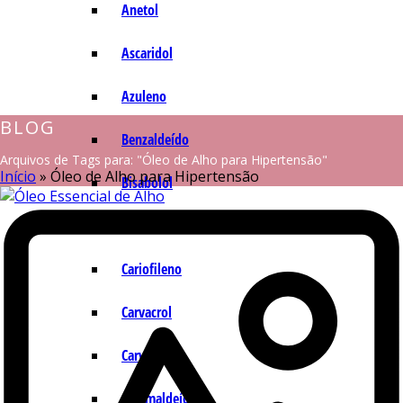
Anetol
Ascaridol
Azuleno
BLOG
Benzaldeído
Arquivos de Tags para: "Óleo de Alho para Hipertensão"
Início
»
Óleo de Alho para Hipertensão
Bisabolol
Camazuleno
Cariofileno
Carvacrol
Carvona
Cinamaldeído