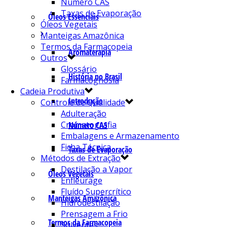
Número CAS
Taxas de Evaporação
Óleos Essenciais
Óleos Vegetais
Manteigas Amazônica
Termos da Farmacopeia
Aromaterapia
Outros
Glossário
História no Brasil
Farmacognosia
Cadeia Produtiva
Introdução
Controle de Qualidade
Adulteração
Cromatografia
Número CAS
Embalagens e Armazenamento
Ficha Técnica
Taxas de Evaporação
Métodos de Extração
Destilação a Vapor
Óleos Vegetais
Enfleurage
Fluído Supercrítico
Manteigas Amazônica
Hidrodestilação
Prensagem a Frio
Termos da Farmacopeia
Solventes