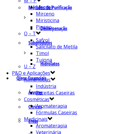
M – P
Mentol
Métodos de Purificação
Mirceno
Miristicina
Pineno
Desterpenação
Q – T
Safrol
Subprodutos
Salicilato de Metila
Timol
Tujona
Hidrolatos
U – Z
P&D e Aplicações
Óleos Essenciais
Alimentícias
Indústria
Árvores
Receitas Caseiras
Cosméticas
Aromaterapia
Cítricos
Fórmulas Caseiras
Medicinais
Ervas
Aromaterapia
Veterinária