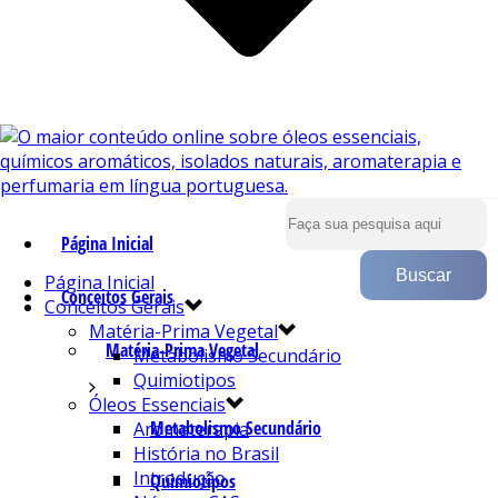
Página Inicial
Página Inicial
Conceitos Gerais
Conceitos Gerais
Matéria-Prima Vegetal
Matéria-Prima Vegetal
Metabolismo Secundário
Quimiotipos
Óleos Essenciais
Metabolismo Secundário
Aromaterapia
História no Brasil
Introdução
Quimiotipos