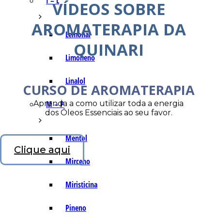
I – L
VÍDEOS SOBRE
AROMATERAPIA DA
Lemonal
QUINARI
Limoneno
Linalol
CURSO DE AROMATERAPIA
Aprenda a como utilizar toda a energia
M – P
dos Óleos Essenciais ao seu favor.
Mentol
Clique aqui
Mirceno
Miristicina
Pineno