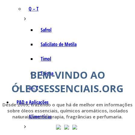
Q – T
Safrol
Salicilato de Metila
Timol
BEM-VINDO AO
Tujona
ÓLEOSESSENCIAIS.ORG
U – Z
P&D e Aplicações
Desde 2009, trazendo o que há de melhor em informações
sobre óleos essenciais, químicos aromáticos, isolados
Alimentícias
naturais, aromaterapia, fragrâncias e perfumaria.