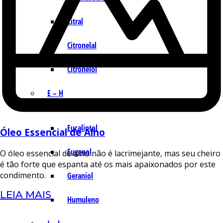
Citral
Citronelal
Citronelol
E – H
Eucaliptol
Óleo Essencial de Alho
Eugenol
O óleo essencial de alho não é lacrimejante, mas seu cheiro
é tão forte que espanta até os mais apaixonados por este
condimento.
Geraniol
LEIA MAIS
Humuleno