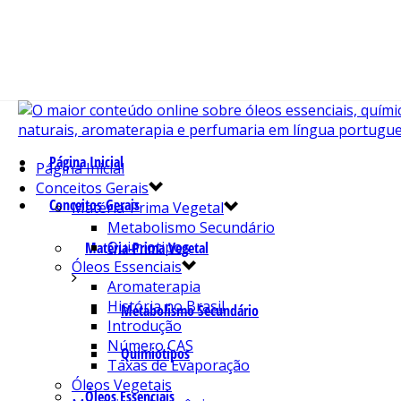
Página Inicial
Página Inicial
Conceitos Gerais
Conceitos Gerais
Matéria-Prima Vegetal
Metabolismo Secundário
Quimiotipos
Matéria-Prima Vegetal
Óleos Essenciais
Aromaterapia
História no Brasil
Metabolismo Secundário
Introdução
Número CAS
Quimiotipos
Taxas de Evaporação
Óleos Vegetais
Óleos Essenciais