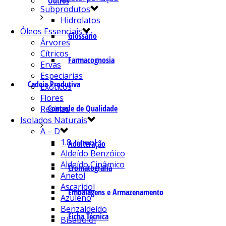
Outros
Subprodutos
Hidrolatos
Óleos Essenciais
Glossário
Árvores
Cítricos
Farmacognosia
Ervas
Especiarias
Cadeia Produtiva
Exóticos
Flores
Controle de Qualidade
Resinas
Isolados Naturais
A – D
1.8-cineol
Adulteração
Aldeído Benzóico
Aldeído Cinâmico
Cromatografia
Anetol
Ascaridol
Embalagens e Armazenamento
Azuleno
Benzaldeído
Ficha Técnica
Bisabolol