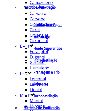
Camazuleno
Métodos de Extração
Cariofileno
Carvacrol
Carvona
Cinamaldeído
Destilação a Vapor
Citral
Citronelal
Enfleurage
Citronelol
E – H
Fluído Supercrítico
Eucaliptol
Eugenol
Hidrodestilação
Geraniol
Humuleno
Prensagem a Frio
I – L
Lemonal
Solventes
Limoneno
Linalol
M – P
Turbodestilação
Mentol
Mirceno
Métodos de Purificação