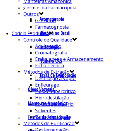
Manteigas Amazônica
Termos da Farmacopeia
Outros
Aromaterapia
Glossário
Farmacognosia
História no Brasil
Cadeia Produtiva
Controle de Qualidade
Adulteração
Introdução
Cromatografia
Embalagens e Armazenamento
Número CAS
Ficha Técnica
Métodos de Extração
Taxas de Evaporação
Destilação a Vapor
Enfleurage
Óleos Vegetais
Fluído Supercrítico
Hidrodestilação
Manteigas Amazônica
Prensagem a Frio
Solventes
Turbodestilação
Termos da Farmacopeia
Métodos de Purificação
Desterpenação