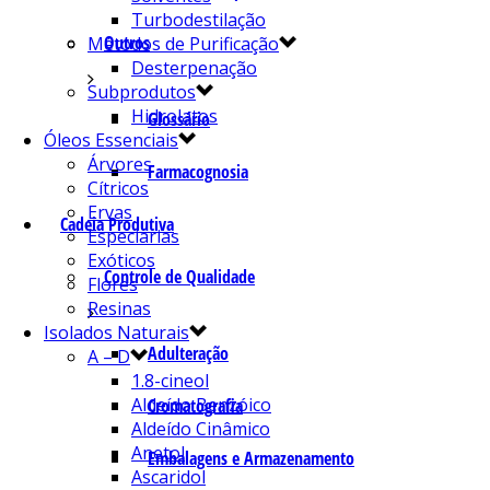
Turbodestilação
Outros
Métodos de Purificação
Desterpenação
Subprodutos
Hidrolatos
Glossário
Óleos Essenciais
Árvores
Farmacognosia
Cítricos
Ervas
Cadeia Produtiva
Especiarias
Exóticos
Controle de Qualidade
Flores
Resinas
Isolados Naturais
Adulteração
A – D
1.8-cineol
Aldeído Benzóico
Cromatografia
Aldeído Cinâmico
Anetol
Embalagens e Armazenamento
Ascaridol