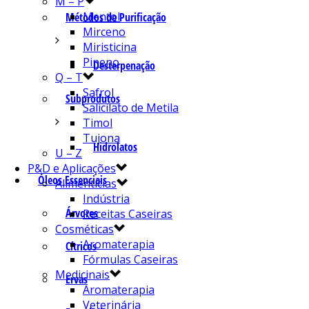
M – P
Mentol
Métodos de Purificação
Mirceno
Miristicina
Pineno
Desterpenação
Q – T
Safrol
Subprodutos
Salicilato de Metila
Timol
Tujona
Hidrolatos
U – Z
P&D e Aplicações
Óleos Essenciais
Alimentícias
Indústria
Árvores
Receitas Caseiras
Cosméticas
Aromaterapia
Cítricos
Fórmulas Caseiras
Medicinais
Ervas
Aromaterapia
Veterinária