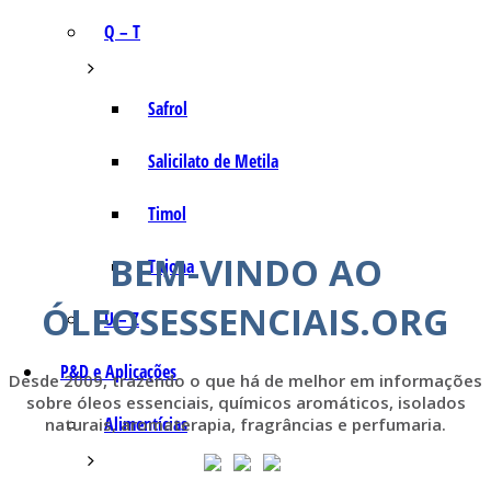
Q – T
Safrol
Salicilato de Metila
Timol
BEM-VINDO AO
Tujona
ÓLEOSESSENCIAIS.ORG
U – Z
P&D e Aplicações
Desde 2009, trazendo o que há de melhor em informações
sobre óleos essenciais, químicos aromáticos, isolados
Alimentícias
naturais, aromaterapia, fragrâncias e perfumaria.