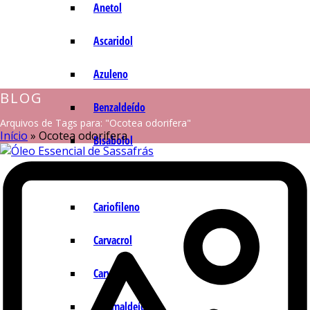
Anetol
Ascaridol
Azuleno
BLOG
Benzaldeído
Arquivos de Tags para: "Ocotea odorifera"
Início
»
Ocotea odorifera
Bisabolol
Camazuleno
Cariofileno
Carvacrol
Carvona
Cinamaldeído