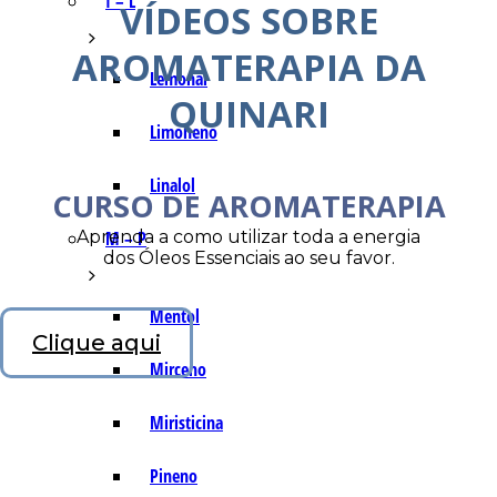
I – L
VÍDEOS SOBRE
AROMATERAPIA DA
Lemonal
QUINARI
Limoneno
Linalol
CURSO DE AROMATERAPIA
Aprenda a como utilizar toda a energia
M – P
dos Óleos Essenciais ao seu favor.
Mentol
Clique aqui
Mirceno
Miristicina
Pineno