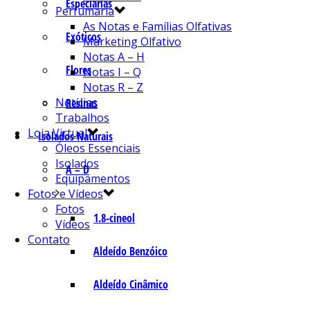
Especiarias
Perfumaria
As Notas e Famílias Olfativas
Exóticos
Marketing Olfativo
Notas A – H
Flores
Notas I – Q
Notas R – Z
Notícias
Resinas
Trabalhos
Loja Virtual
Isolados Naturais
Óleos Essenciais
Isolados
A – D
Equipamentos
Fotos e Vídeos
Fotos
1.8-cineol
Vídeos
Contato
Aldeído Benzóico
Aldeído Cinâmico