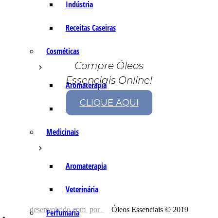
Indústria
Receitas Caseiras
Cosméticas
Compre Óleos
Essenciais Online!
Aromaterapia
CLIQUE AQUI
Fórmulas Caseiras
Medicinais
Aromaterapia
Veterinária
desenvolvido com
por
Óleos Essenciais © 2019
Perfumaria