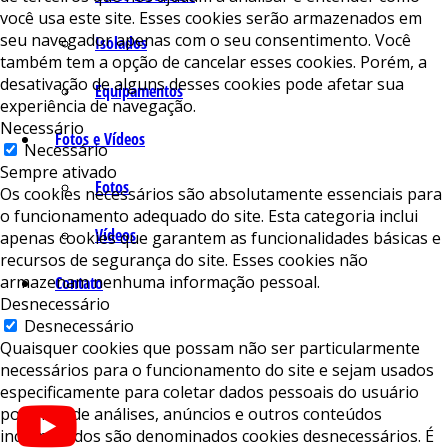
você usa este site. Esses cookies serão armazenados em
seu navegador apenas com o seu consentimento. Você
Isolados
também tem a opção de cancelar esses cookies. Porém, a
desativação de alguns desses cookies pode afetar sua
Equipamentos
experiência de navegação.
Necessário
Fotos e Vídeos
Necessário
Sempre ativado
Fotos
Os cookies necessários são absolutamente essenciais para
o funcionamento adequado do site. Esta categoria inclui
Vídeos
apenas cookies que garantem as funcionalidades básicas e
recursos de segurança do site. Esses cookies não
armazenam nenhuma informação pessoal.
Contato
Desnecessário
Desnecessário
Quaisquer cookies que possam não ser particularmente
necessários para o funcionamento do site e sejam usados ​​
especificamente para coletar dados pessoais do usuário
por meio de análises, anúncios e outros conteúdos
incorporados são denominados cookies desnecessários. É