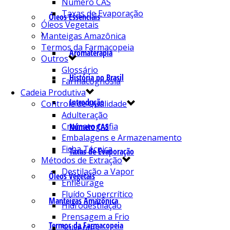
Número CAS
Taxas de Evaporação
Óleos Essenciais
Óleos Vegetais
Manteigas Amazônica
Termos da Farmacopeia
Aromaterapia
Outros
Glossário
História no Brasil
Farmacognosia
Cadeia Produtiva
Introdução
Controle de Qualidade
Adulteração
Cromatografia
Número CAS
Embalagens e Armazenamento
Ficha Técnica
Taxas de Evaporação
Métodos de Extração
Destilação a Vapor
Óleos Vegetais
Enfleurage
Fluído Supercrítico
Manteigas Amazônica
Hidrodestilação
Prensagem a Frio
Termos da Farmacopeia
Solventes