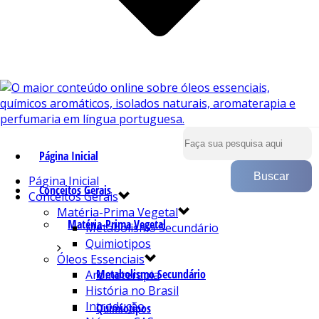
Página Inicial
Página Inicial
Conceitos Gerais
Conceitos Gerais
Matéria-Prima Vegetal
Matéria-Prima Vegetal
Metabolismo Secundário
Quimiotipos
Óleos Essenciais
Metabolismo Secundário
Aromaterapia
História no Brasil
Introdução
Quimiotipos