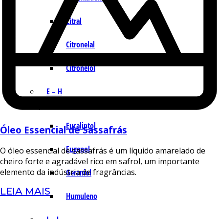
Citral
Citronelal
Citronelol
E – H
Eucaliptol
Óleo Essencial de Sassafrás
Eugenol
O óleo essencial de sassafrás é um líquido amarelado de
cheiro forte e agradável rico em safrol, um importante
elemento da indústria de fragrâncias.
Geraniol
LEIA MAIS
Humuleno