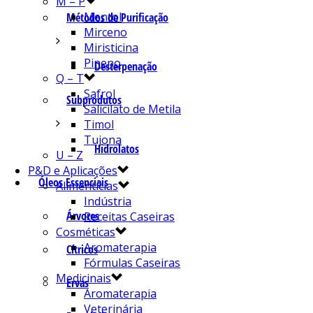
M – P
Mentol
Métodos de Purificação
Mirceno
Miristicina
Pineno
Desterpenação
Q – T
Safrol
Subprodutos
Salicilato de Metila
Timol
Tujona
Hidrolatos
U – Z
P&D e Aplicações
Óleos Essenciais
Alimentícias
Indústria
Árvores
Receitas Caseiras
Cosméticas
Aromaterapia
Cítricos
Fórmulas Caseiras
Medicinais
Ervas
Aromaterapia
Veterinária