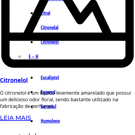
Citral
Citronelal
Citronelol
E – H
Eucaliptol
Citronelol
Eugenol
O citronelol é um líquido levemente amarelado que possui
um delicioso odor floral, sendo bastante utilizado na
fabricação de perfumes.
Geraniol
LEIA MAIS
Humuleno