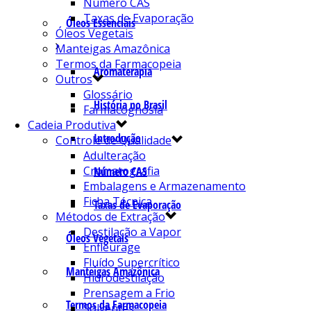
Número CAS
Taxas de Evaporação
Óleos Essenciais
Óleos Vegetais
Manteigas Amazônica
Termos da Farmacopeia
Aromaterapia
Outros
Glossário
História no Brasil
Farmacognosia
Cadeia Produtiva
Introdução
Controle de Qualidade
Adulteração
Cromatografia
Número CAS
Embalagens e Armazenamento
Ficha Técnica
Taxas de Evaporação
Métodos de Extração
Destilação a Vapor
Óleos Vegetais
Enfleurage
Fluído Supercrítico
Manteigas Amazônica
Hidrodestilação
Prensagem a Frio
Termos da Farmacopeia
Solventes