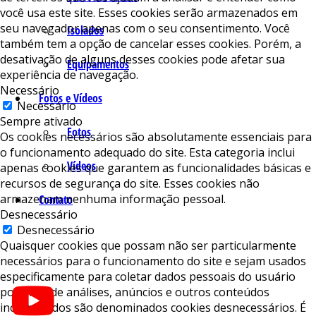
você usa este site. Esses cookies serão armazenados em
seu navegador apenas com o seu consentimento. Você
Isolados
também tem a opção de cancelar esses cookies. Porém, a
desativação de alguns desses cookies pode afetar sua
Equipamentos
experiência de navegação.
Necessário
Fotos e Vídeos
Necessário
Sempre ativado
Fotos
Os cookies necessários são absolutamente essenciais para
o funcionamento adequado do site. Esta categoria inclui
Vídeos
apenas cookies que garantem as funcionalidades básicas e
recursos de segurança do site. Esses cookies não
armazenam nenhuma informação pessoal.
Contato
Desnecessário
Desnecessário
Quaisquer cookies que possam não ser particularmente
necessários para o funcionamento do site e sejam usados ​​
especificamente para coletar dados pessoais do usuário
por meio de análises, anúncios e outros conteúdos
incorporados são denominados cookies desnecessários. É