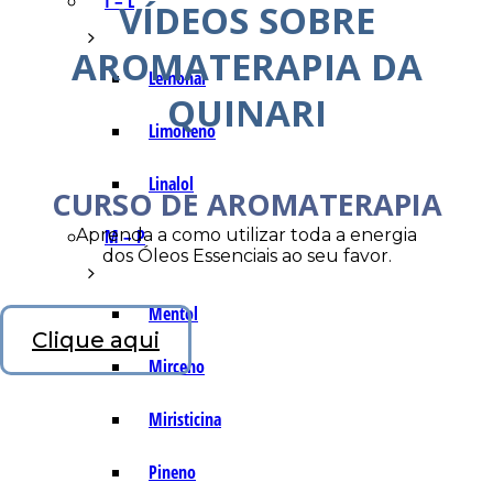
I – L
VÍDEOS SOBRE
AROMATERAPIA DA
Lemonal
QUINARI
Limoneno
Linalol
CURSO DE AROMATERAPIA
Aprenda a como utilizar toda a energia
M – P
dos Óleos Essenciais ao seu favor.
Mentol
Clique aqui
Mirceno
Miristicina
Pineno