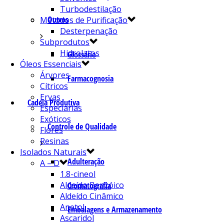
Turbodestilação
Outros
Métodos de Purificação
Desterpenação
Subprodutos
Hidrolatos
Glossário
Óleos Essenciais
Árvores
Farmacognosia
Cítricos
Ervas
Cadeia Produtiva
Especiarias
Exóticos
Controle de Qualidade
Flores
Resinas
Isolados Naturais
Adulteração
A – D
1.8-cineol
Aldeído Benzóico
Cromatografia
Aldeído Cinâmico
Anetol
Embalagens e Armazenamento
Ascaridol