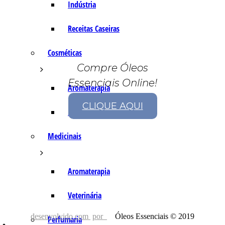
Indústria
Receitas Caseiras
Cosméticas
Compre Óleos
Essenciais Online!
Aromaterapia
CLIQUE AQUI
Fórmulas Caseiras
Medicinais
Aromaterapia
Veterinária
desenvolvido com
por
Óleos Essenciais © 2019
Perfumaria