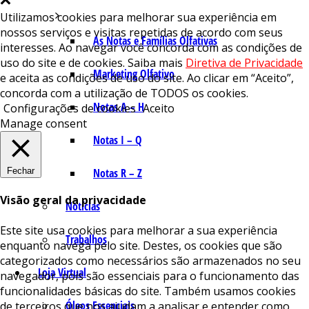
Utilizamos cookies para melhorar sua experiência em
nossos serviços e visitas repetidas de acordo com seus
As Notas e Famílias Olfativas
interesses. Ao navegar você concorda com as condições de
uso do site e de cookies. Saiba mais
Diretiva de Privacidade
Marketing Olfativo
e aceita as condições de uso do site. Ao clicar em “Aceito”,
concorda com a utilização de TODOS os cookies.
Notas A – H
Configurações de cookies
Aceito
Manage consent
Notas I – Q
Fechar
Notas R – Z
Visão geral da privacidade
Notícias
Este site usa cookies para melhorar a sua experiência
Trabalhos
enquanto navega pelo site. Destes, os cookies que são
categorizados como necessários são armazenados no seu
Loja Virtual
navegador, pois são essenciais para o funcionamento das
funcionalidades básicas do site. Também usamos cookies
Óleos Essenciais
de terceiros que nos ajudam a analisar e entender como