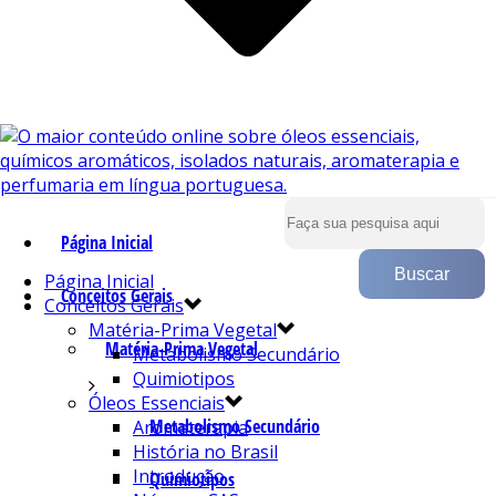
Página Inicial
Página Inicial
Conceitos Gerais
Conceitos Gerais
Matéria-Prima Vegetal
Matéria-Prima Vegetal
Metabolismo Secundário
Quimiotipos
Óleos Essenciais
Metabolismo Secundário
Aromaterapia
História no Brasil
Introdução
Quimiotipos