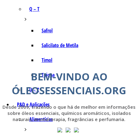
Q – T
Safrol
Salicilato de Metila
Timol
BEM-VINDO AO
Tujona
ÓLEOSESSENCIAIS.ORG
U – Z
P&D e Aplicações
Desde 2009, trazendo o que há de melhor em informações
sobre óleos essenciais, químicos aromáticos, isolados
Alimentícias
naturais, aromaterapia, fragrâncias e perfumaria.