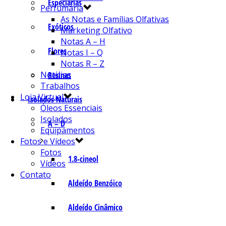
Especiarias
Perfumaria
As Notas e Famílias Olfativas
Exóticos
Marketing Olfativo
Notas A – H
Flores
Notas I – Q
Notas R – Z
Notícias
Resinas
Trabalhos
Loja Virtual
Isolados Naturais
Óleos Essenciais
Isolados
A – D
Equipamentos
Fotos e Vídeos
Fotos
1.8-cineol
Vídeos
Contato
Aldeído Benzóico
Aldeído Cinâmico