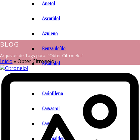
Anetol
Ascaridol
Azuleno
BLOG
Benzaldeído
Arquivos de Tags para: "Obter Citronelol"
Início
»
Obter Citronelol
Bisabolol
Camazuleno
Cariofileno
Carvacrol
Carvona
Cinamaldeído