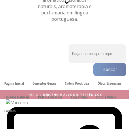
BLOG
Arquivos de Tags para: "Mirceno e Alcoóis Terpênicos"
Página Inicial
Conceitos Gerais
Cadeia Produtiva
Óleos Essenciais
INÍCIO
»
MIRCENO E ALCOÓIS TERPÊNICOS
Isolados Naturais
P&D e Aplicações
Loja Virtual
Fotos e Vídeos
Contato