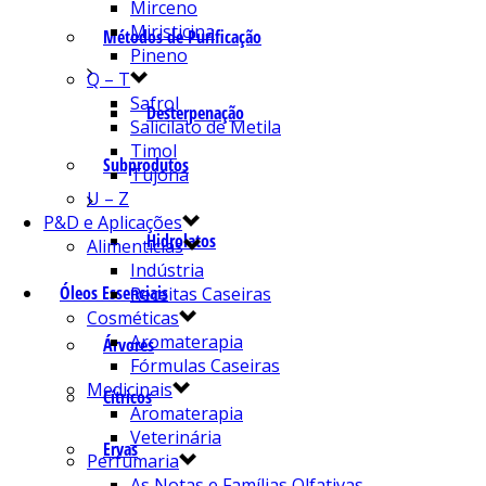
Mirceno
Miristicina
Métodos de Purificação
Pineno
Q – T
Safrol
Desterpenação
Salicilato de Metila
Timol
Subprodutos
Tujona
U – Z
P&D e Aplicações
Hidrolatos
Alimentícias
Indústria
Óleos Essenciais
Receitas Caseiras
Cosméticas
Aromaterapia
Árvores
Fórmulas Caseiras
Medicinais
Cítricos
Aromaterapia
Veterinária
Ervas
Perfumaria
As Notas e Famílias Olfativas