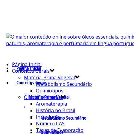
Página Inicial
Página Inicial
Conceitos Gerais
Matéria-Prima Vegetal
Conceitos Gerais
Metabolismo Secundário
Quimiotipos
Matéria-Prima Vegetal
Óleos Essenciais
Aromaterapia
História no Brasil
Introdução
Metabolismo Secundário
Número CAS
Taxas de Evaporação
Quimiotipos