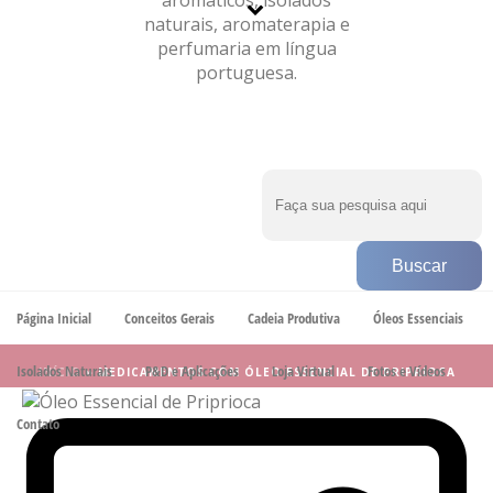
BLOG
Arquivos de Tags para: "Medicamentos com Óleo Essencial
de Priprioca"
Página Inicial
Conceitos Gerais
Cadeia Produtiva
Óleos Essenciais
Isolados Naturais
P&D e Aplicações
Loja Virtual
Fotos e Vídeos
INÍCIO
»
MEDICAMENTOS COM ÓLEO ESSENCIAL DE PRIPRIOCA
Contato