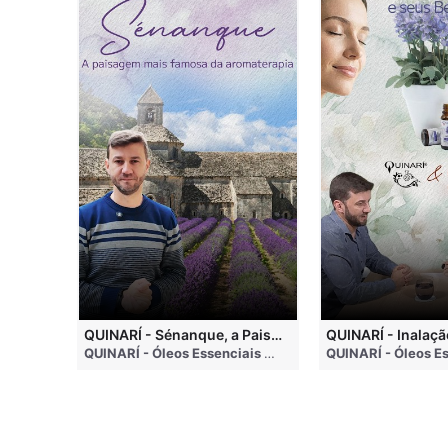
QUINARI - Métodos de Extração de Óleos Essenciais
QUINARÍ - Sénanque, a Paisagem Mais Famosa da Aromaterapia
QUINARÍ - Óleos Essenciais e Aromaterapia
• 4 months ago
QUINARÍ - Óleos Essenciais e Aromaterapia
• 3 weeks a