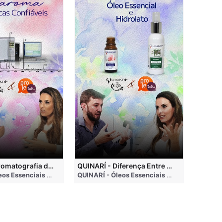
QUINARÍ - Cromatografia de Óleos Essenciais, ABRAROMA e Marcas Confiáveis
QUINARÍ - Diferença Entre Óleo Essencial e Hidrolato
nths ago
QUINARÍ - Óleos Essenciais e Aromaterapia
• 3 months ago
QUINARÍ - Óleos Essenciais e Aromaterapia
•