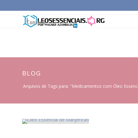
Página Inicial
Conceitos Gerais
Cadeia Pro
Contato
BLOG
Arquivos de Tags para: "Medicamentos com Óleo Essenci