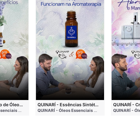
QUINARÍ - Inalação de Óleos Essenciais e Seus Benefícios
QUINARÍ - Essências Sintéticas NÃO Funcionam na Aromaterapia
go
QUINARÍ - Óleos Essenciais e Aromaterapia
• 3 months ago
QUINARÍ - Óleos Essenciais e Aromaterapia
• 3 mo