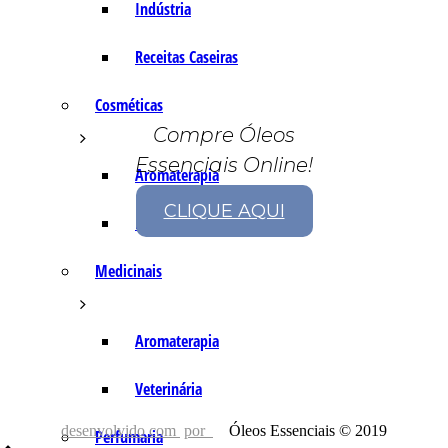
Indústria
Receitas Caseiras
Cosméticas
Compre Óleos
Essenciais Online!
Aromaterapia
CLIQUE AQUI
Fórmulas Caseiras
Medicinais
Aromaterapia
Veterinária
desenvolvido com
por
Óleos Essenciais © 2019
Perfumaria