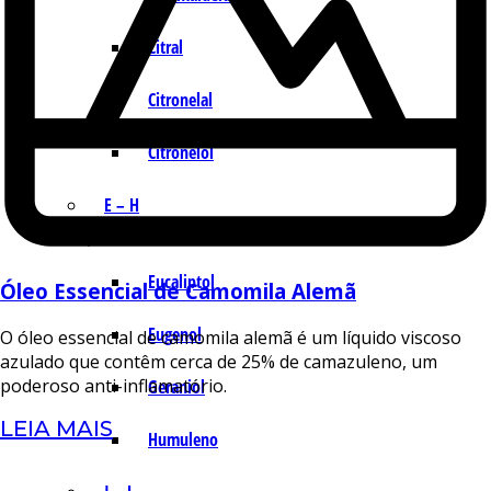
Citral
Citronelal
Citronelol
E – H
Eucaliptol
Óleo Essencial de Camomila Alemã
Eugenol
O óleo essencial de camomila alemã é um líquido viscoso
azulado que contêm cerca de 25% de camazuleno, um
poderoso anti-inflamatório.
Geraniol
LEIA MAIS
Humuleno