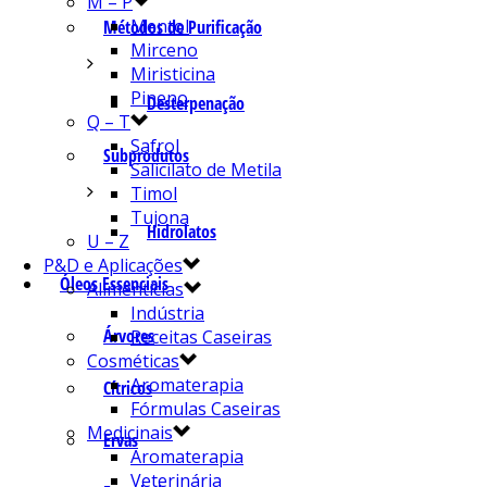
M – P
Mentol
Métodos de Purificação
Mirceno
Miristicina
Pineno
Desterpenação
Q – T
Safrol
Subprodutos
Salicilato de Metila
Timol
Tujona
Hidrolatos
U – Z
P&D e Aplicações
Óleos Essenciais
Alimentícias
Indústria
Árvores
Receitas Caseiras
Cosméticas
Aromaterapia
Cítricos
Fórmulas Caseiras
Medicinais
Ervas
Aromaterapia
Veterinária