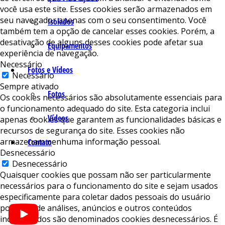
você usa este site. Esses cookies serão armazenados em
seu navegador apenas com o seu consentimento. Você
Isolados
também tem a opção de cancelar esses cookies. Porém, a
desativação de alguns desses cookies pode afetar sua
Equipamentos
experiência de navegação.
Necessário
Fotos e Vídeos
Necessário
Sempre ativado
Fotos
Os cookies necessários são absolutamente essenciais para
o funcionamento adequado do site. Esta categoria inclui
Vídeos
apenas cookies que garantem as funcionalidades básicas e
recursos de segurança do site. Esses cookies não
armazenam nenhuma informação pessoal.
Contato
Desnecessário
Desnecessário
Quaisquer cookies que possam não ser particularmente
necessários para o funcionamento do site e sejam usados ​​
especificamente para coletar dados pessoais do usuário
por meio de análises, anúncios e outros conteúdos
incorporados são denominados cookies desnecessários. É