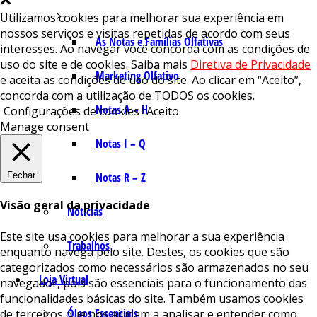
Utilizamos cookies para melhorar sua experiência em
nossos serviços e visitas repetidas de acordo com seus
As Notas e Famílias Olfativas
interesses. Ao navegar você concorda com as condições de
uso do site e de cookies. Saiba mais
Diretiva de Privacidade
Marketing Olfativo
e aceita as condições de uso do site. Ao clicar em “Aceito”,
concorda com a utilização de TODOS os cookies.
Notas A – H
Configurações de cookies
Aceito
Manage consent
Notas I – Q
Fechar
Notas R – Z
Visão geral da privacidade
Notícias
Este site usa cookies para melhorar a sua experiência
Trabalhos
enquanto navega pelo site. Destes, os cookies que são
categorizados como necessários são armazenados no seu
Loja Virtual
navegador, pois são essenciais para o funcionamento das
funcionalidades básicas do site. Também usamos cookies
Óleos Essenciais
de terceiros que nos ajudam a analisar e entender como