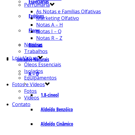
Especiarias
Perfumaria
As Notas e Famílias Olfativas
Exóticos
Marketing Olfativo
Notas A – H
Flores
Notas I – Q
Notas R – Z
Notícias
Resinas
Trabalhos
Loja Virtual
Isolados Naturais
Óleos Essenciais
Isolados
A – D
Equipamentos
Fotos e Vídeos
Fotos
1.8-cineol
Vídeos
Contato
Aldeído Benzóico
Aldeído Cinâmico