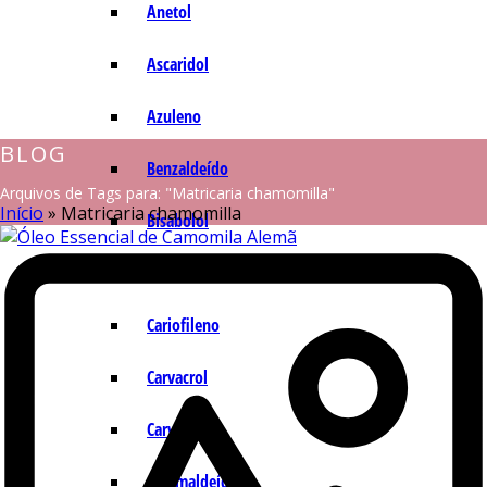
Anetol
Ascaridol
Azuleno
BLOG
Benzaldeído
Arquivos de Tags para: "Matricaria chamomilla"
Início
»
Matricaria chamomilla
Bisabolol
Camazuleno
Cariofileno
Carvacrol
Carvona
Cinamaldeído