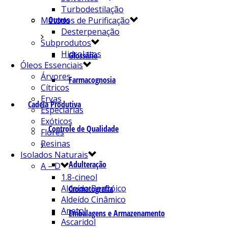
Turbodestilação
Outros
Métodos de Purificação
Desterpenação
Subprodutos
Hidrolatos
Glossário
Óleos Essenciais
Árvores
Farmacognosia
Cítricos
Ervas
Cadeia Produtiva
Especiarias
Exóticos
Controle de Qualidade
Flores
Resinas
Isolados Naturais
Adulteração
A – D
1.8-cineol
Aldeído Benzóico
Cromatografia
Aldeído Cinâmico
Anetol
Embalagens e Armazenamento
Ascaridol