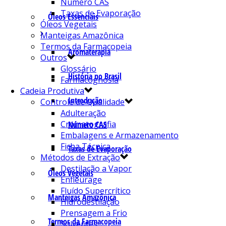
Número CAS
Taxas de Evaporação
Óleos Essenciais
Óleos Vegetais
Manteigas Amazônica
Termos da Farmacopeia
Aromaterapia
Outros
Glossário
História no Brasil
Farmacognosia
Cadeia Produtiva
Introdução
Controle de Qualidade
Adulteração
Cromatografia
Número CAS
Embalagens e Armazenamento
Ficha Técnica
Taxas de Evaporação
Métodos de Extração
Destilação a Vapor
Óleos Vegetais
Enfleurage
Fluído Supercrítico
Manteigas Amazônica
Hidrodestilação
Prensagem a Frio
Termos da Farmacopeia
Solventes