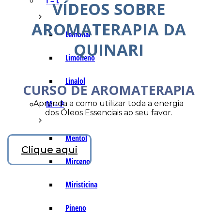
I – L
VÍDEOS SOBRE
AROMATERAPIA DA
Lemonal
QUINARI
Limoneno
Linalol
CURSO DE AROMATERAPIA
Aprenda a como utilizar toda a energia
M – P
dos Óleos Essenciais ao seu favor.
Mentol
Clique aqui
Mirceno
Miristicina
Pineno