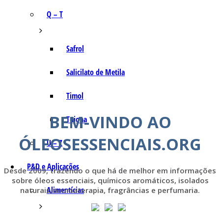
Q – T
Safrol
Salicilato de Metila
Timol
BEM-VINDO AO
Tujona
ÓLEOSESSENCIAIS.ORG
U – Z
P&D e Aplicações
Desde 2009, trazendo o que há de melhor em informações
sobre óleos essenciais, químicos aromáticos, isolados
Alimentícias
naturais, aromaterapia, fragrâncias e perfumaria.