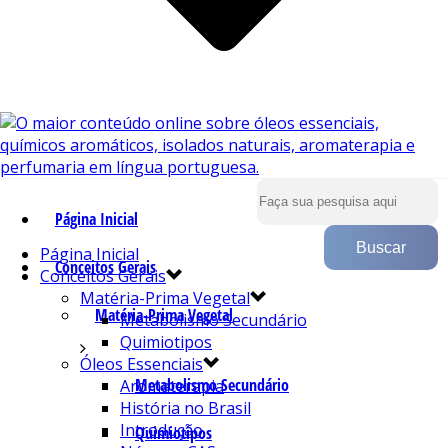
Página Inicial
Página Inicial
Conceitos Gerais
Conceitos Gerais
Matéria-Prima Vegetal
Matéria-Prima Vegetal
Metabolismo Secundário
Quimiotipos
Óleos Essenciais
Metabolismo Secundário
Aromaterapia
História no Brasil
Introdução
Quimiotipos