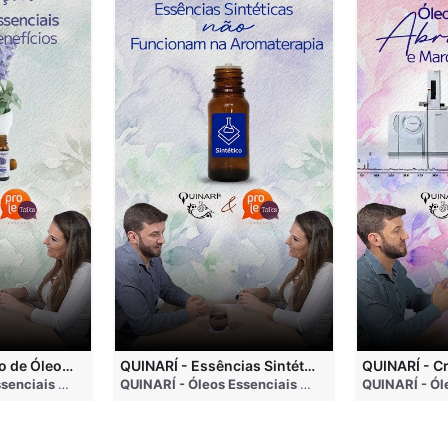
QUINARÍ - Inalação de Óleos Essenciais e Seus Benefícios
QUINARÍ - Essências Sintéticas NÃO Funcionam na Aromaterapia
go
QUINARÍ - Óleos Essenciais e Aromaterapia
• 3 months ago
QUINARÍ - Óleos Essenciais e Aromaterapia
• 3 mo