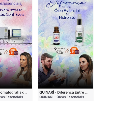
QUINARÍ - Cromatografia de Óleos Essenciais, ABRAROMA e Marcas Confiáveis
QUINARÍ - Diferença Entre Óleo Essencial e Hidrolato
nths ago
QUINARÍ - Óleos Essenciais e Aromaterapia
• 3 months ago
QUINARÍ - Óleos Essenciais e Aromaterapia
•