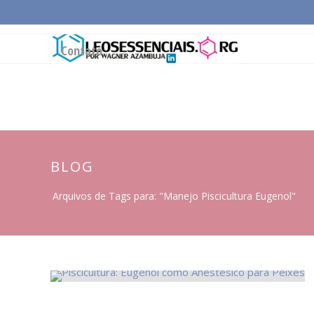
Página Inicial
Conceitos Gerais
Cadeia Pro
Contato
BLOG
Arquivos de Tags para: "Manejo Piscicultura Eugenol"