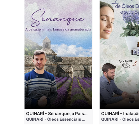
QUINARI - Métodos de Extração de Óleos Essenciais
QUINARÍ - Sénanque, a Paisagem Mais Famosa da Aromaterapia
QUINARÍ - Óleos Essenciais e Aromaterapia
• 4 months ago
QUINARÍ - Óleos Essenciais e Aromaterapia
• 3 weeks a