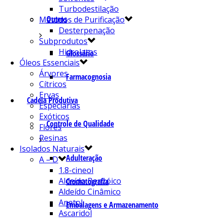
Turbodestilação
Outros
Métodos de Purificação
Desterpenação
Subprodutos
Hidrolatos
Glossário
Óleos Essenciais
Árvores
Farmacognosia
Cítricos
Ervas
Cadeia Produtiva
Especiarias
Exóticos
Controle de Qualidade
Flores
Resinas
Isolados Naturais
Adulteração
A – D
1.8-cineol
Aldeído Benzóico
Cromatografia
Aldeído Cinâmico
Anetol
Embalagens e Armazenamento
Ascaridol