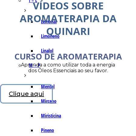
I – L
VÍDEOS SOBRE
AROMATERAPIA DA
Lemonal
QUINARI
Limoneno
Linalol
CURSO DE AROMATERAPIA
Aprenda a como utilizar toda a energia
M – P
dos Óleos Essenciais ao seu favor.
Mentol
Clique aqui
Mirceno
Miristicina
Pineno