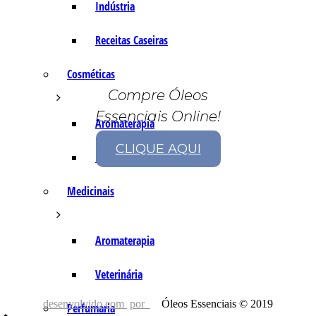
Indústria
Receitas Caseiras
Cosméticas
Compre Óleos
Essenciais Online!
Aromaterapia
CLIQUE AQUI
Fórmulas Caseiras
Medicinais
Aromaterapia
Veterinária
desenvolvido com
por
Óleos Essenciais © 2019
Perfumaria