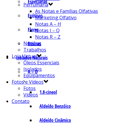
Especiarias
Perfumaria
As Notas e Famílias Olfativas
Exóticos
Marketing Olfativo
Notas A – H
Flores
Notas I – Q
Notas R – Z
Notícias
Resinas
Trabalhos
Loja Virtual
Isolados Naturais
Óleos Essenciais
Isolados
A – D
Equipamentos
Fotos e Vídeos
Fotos
1.8-cineol
Vídeos
Contato
Aldeído Benzóico
Aldeído Cinâmico