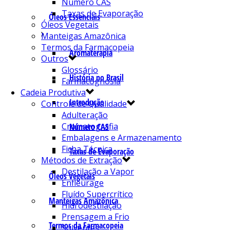
Número CAS
Taxas de Evaporação
Óleos Essenciais
Óleos Vegetais
Manteigas Amazônica
Termos da Farmacopeia
Aromaterapia
Outros
Glossário
História no Brasil
Farmacognosia
Cadeia Produtiva
Introdução
Controle de Qualidade
Adulteração
Cromatografia
Número CAS
Embalagens e Armazenamento
Ficha Técnica
Taxas de Evaporação
Métodos de Extração
Destilação a Vapor
Óleos Vegetais
Enfleurage
Fluído Supercrítico
Manteigas Amazônica
Hidrodestilação
Prensagem a Frio
Termos da Farmacopeia
Solventes