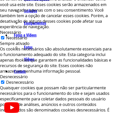
você usa este site. Esses cookies serão armazenados em
seu navegador apenas com o seu consentimento. Você
Isolados
também tem a opção de cancelar esses cookies. Porém, a
desativação de alguns desses cookies pode afetar sua
Equipamentos
experiência de navegação.
Necessário
Fotos e Vídeos
Necessário
Sempre ativado
Fotos
Os cookies necessários são absolutamente essenciais para
o funcionamento adequado do site. Esta categoria inclui
Vídeos
apenas cookies que garantem as funcionalidades básicas e
recursos de segurança do site. Esses cookies não
armazenam nenhuma informação pessoal.
Contato
Desnecessário
Desnecessário
Quaisquer cookies que possam não ser particularmente
necessários para o funcionamento do site e sejam usados ​​
especificamente para coletar dados pessoais do usuário
por meio de análises, anúncios e outros conteúdos
incorporados são denominados cookies desnecessários. É