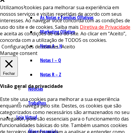
Utilizamos cookies para melhorar sua experiência em
nossos serviços e visitas repetidas de acordo com seus
As Notas e Famílias Olfativas
interesses. Ao navegar você concorda com as condições de
uso do site e de cookies. Saiba mais
Diretiva de Privacidade
Marketing Olfativo
e aceita as condições de uso do site. Ao clicar em “Aceito”,
concorda com a utilização de TODOS os cookies.
Notas A – H
Configurações de cookies
Aceito
Manage consent
Notas I – Q
Fechar
Notas R – Z
Visão geral da privacidade
Notícias
Este site usa cookies para melhorar a sua experiência
Trabalhos
enquanto navega pelo site. Destes, os cookies que são
categorizados como necessários são armazenados no seu
Loja Virtual
navegador, pois são essenciais para o funcionamento das
funcionalidades básicas do site. Também usamos cookies
Óleos Essenciais
de terceiros que nos ajudam a analisar e entender como