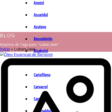
Anetol
Ascaridol
Azuleno
BLOG
Benzaldeído
Arquivos de Tags para: "Luban-Jawi"
Início
»
Luban-Jawi
Bisabolol
Camazuleno
Cariofileno
Carvacrol
Carvona
Cinamaldeído