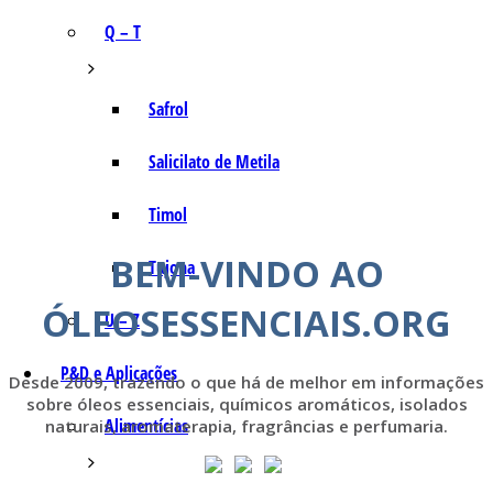
Q – T
Safrol
Salicilato de Metila
Timol
BEM-VINDO AO
Tujona
ÓLEOSESSENCIAIS.ORG
U – Z
P&D e Aplicações
Desde 2009, trazendo o que há de melhor em informações
sobre óleos essenciais, químicos aromáticos, isolados
Alimentícias
naturais, aromaterapia, fragrâncias e perfumaria.