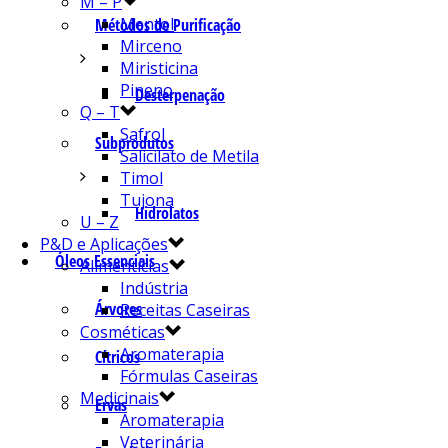
M – P
Mentol
Métodos de Purificação
Mirceno
Miristicina
Pineno
Desterpenação
Q – T
Safrol
Subprodutos
Salicilato de Metila
Timol
Tujona
Hidrolatos
U – Z
P&D e Aplicações
Óleos Essenciais
Alimentícias
Indústria
Árvores
Receitas Caseiras
Cosméticas
Aromaterapia
Cítricos
Fórmulas Caseiras
Medicinais
Ervas
Aromaterapia
Veterinária