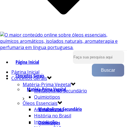
Página Inicial
Página Inicial
Conceitos Gerais
Conceitos Gerais
Matéria-Prima Vegetal
Matéria-Prima Vegetal
Metabolismo Secundário
Quimiotipos
Óleos Essenciais
Metabolismo Secundário
Aromaterapia
História no Brasil
Introdução
Quimiotipos