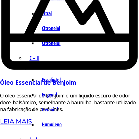
Citral
Citronelal
Citronelol
E – H
Eucaliptol
Óleo Essencial de Benjoim
Eugenol
O óleo essencial de benjoim é um líquido escuro de odor
doce-balsâmico, semelhante à baunilha, bastante utilizado
na fabricação de perfumes.
Geraniol
LEIA MAIS
Humuleno