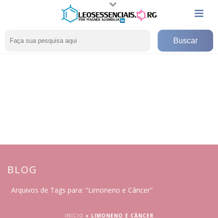
BLOG
Arquivos de Tags para: "Limoneno e Câncer"
INÍCIO
»
LIMONENO E CÂNCER