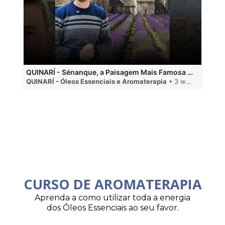
QUINARÍ - Sénanque, a Paisagem Mais Famosa da Aromaterapia
QUINARÍ - Óleos Essenciais e Aromaterapia
• 3 weeks ago
QU
CURSO DE AROMATERAPIA
Aprenda a como utilizar toda a energia
dos Óleos Essenciais ao seu favor.