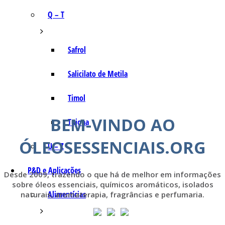
Q – T
Safrol
Salicilato de Metila
Timol
BEM-VINDO AO
Tujona
ÓLEOSESSENCIAIS.ORG
U – Z
P&D e Aplicações
Desde 2009, trazendo o que há de melhor em informações
sobre óleos essenciais, químicos aromáticos, isolados
Alimentícias
naturais, aromaterapia, fragrâncias e perfumaria.