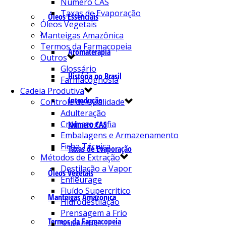
Número CAS
Taxas de Evaporação
Óleos Essenciais
Óleos Vegetais
Manteigas Amazônica
Termos da Farmacopeia
Aromaterapia
Outros
Glossário
História no Brasil
Farmacognosia
Cadeia Produtiva
Introdução
Controle de Qualidade
Adulteração
Cromatografia
Número CAS
Embalagens e Armazenamento
Ficha Técnica
Taxas de Evaporação
Métodos de Extração
Destilação a Vapor
Óleos Vegetais
Enfleurage
Fluído Supercrítico
Manteigas Amazônica
Hidrodestilação
Prensagem a Frio
Termos da Farmacopeia
Solventes