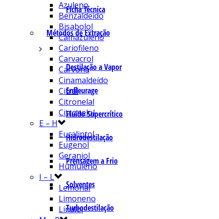
Azuleno
Ficha Técnica
Benzaldeído
Bisabolol
Métodos de Extração
Camazuleno
Cariofileno
Carvacrol
Destilação a Vapor
Carvona
Cinamaldeído
Enfleurage
Citral
Citronelal
Citronelol
Fluído Supercrítico
E – H
Eucaliptol
Hidrodestilação
Eugenol
Geraniol
Prensagem a Frio
Humuleno
I – L
Solventes
Lemonal
Limoneno
Turbodestilação
Linalol