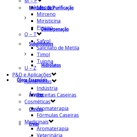
M – P
Mentol
Métodos de Purificação
Mirceno
Miristicina
Pineno
Desterpenação
Q – T
Safrol
Subprodutos
Salicilato de Metila
Timol
Tujona
Hidrolatos
U – Z
P&D e Aplicações
Óleos Essenciais
Alimentícias
Indústria
Árvores
Receitas Caseiras
Cosméticas
Aromaterapia
Cítricos
Fórmulas Caseiras
Medicinais
Ervas
Aromaterapia
Veterinária