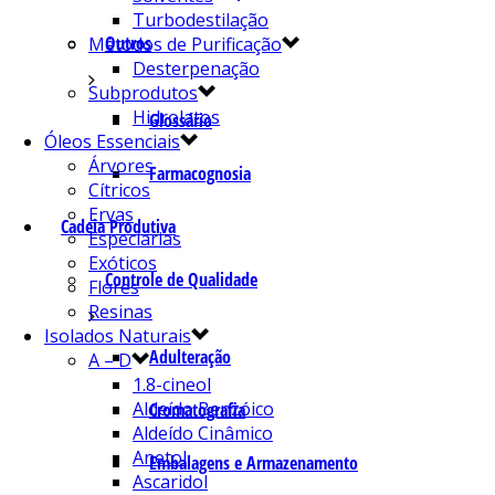
Turbodestilação
Outros
Métodos de Purificação
Desterpenação
Subprodutos
Hidrolatos
Glossário
Óleos Essenciais
Árvores
Farmacognosia
Cítricos
Ervas
Cadeia Produtiva
Especiarias
Exóticos
Controle de Qualidade
Flores
Resinas
Isolados Naturais
Adulteração
A – D
1.8-cineol
Aldeído Benzóico
Cromatografia
Aldeído Cinâmico
Anetol
Embalagens e Armazenamento
Ascaridol