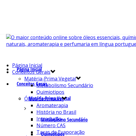
Página Inicial
Página Inicial
Conceitos Gerais
Matéria-Prima Vegetal
Conceitos Gerais
Metabolismo Secundário
Quimiotipos
Matéria-Prima Vegetal
Óleos Essenciais
Aromaterapia
História no Brasil
Introdução
Metabolismo Secundário
Número CAS
Taxas de Evaporação
Quimiotipos