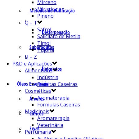
Mirceno
Miristicina
Métodos de Purificação
Pineno
Q – T
Safrol
Desterpenação
Salicilato de Metila
Timol
Subprodutos
Tujona
U – Z
P&D e Aplicações
Hidrolatos
Alimentícias
Indústria
Óleos Essenciais
Receitas Caseiras
Cosméticas
Aromaterapia
Árvores
Fórmulas Caseiras
Medicinais
Cítricos
Aromaterapia
Veterinária
Ervas
Perfumaria
As Notas e Famílias Olfativas