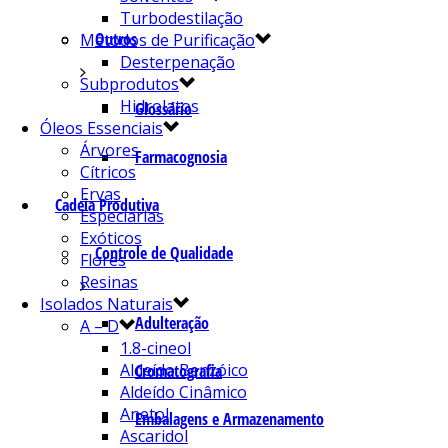
Turbodestilação
Outros
Métodos de Purificação
Desterpenação
Subprodutos
Hidrolatos
Glossário
Óleos Essenciais
Árvores
Farmacognosia
Cítricos
Ervas
Cadeia Produtiva
Especiarias
Exóticos
Controle de Qualidade
Flores
Resinas
Isolados Naturais
Adulteração
A – D
1.8-cineol
Aldeído Benzóico
Cromatografia
Aldeído Cinâmico
Anetol
Embalagens e Armazenamento
Ascaridol