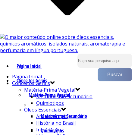
Página Inicial
Página Inicial
Conceitos Gerais
Conceitos Gerais
Matéria-Prima Vegetal
Matéria-Prima Vegetal
Metabolismo Secundário
Quimiotipos
Óleos Essenciais
Metabolismo Secundário
Aromaterapia
História no Brasil
Introdução
Quimiotipos