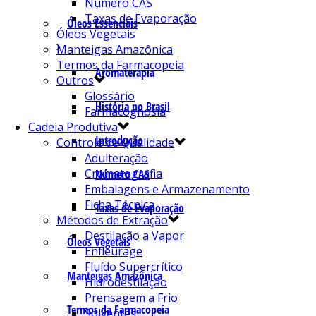
Número CAS
Taxas de Evaporação
Óleos Essenciais
Óleos Vegetais
Manteigas Amazônica
Termos da Farmacopeia
Aromaterapia
Outros
Glossário
História no Brasil
Farmacognosia
Cadeia Produtiva
Introdução
Controle de Qualidade
Adulteração
Cromatografia
Número CAS
Embalagens e Armazenamento
Ficha Técnica
Taxas de Evaporação
Métodos de Extração
Destilação a Vapor
Óleos Vegetais
Enfleurage
Fluído Supercrítico
Manteigas Amazônica
Hidrodestilação
Prensagem a Frio
Termos da Farmacopeia
Solventes