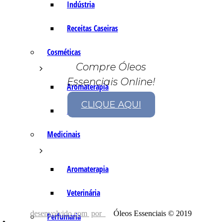
Indústria
Receitas Caseiras
Cosméticas
Compre Óleos
Essenciais Online!
Aromaterapia
CLIQUE AQUI
Fórmulas Caseiras
Medicinais
Aromaterapia
Veterinária
desenvolvido com
por
Óleos Essenciais © 2019
Perfumaria