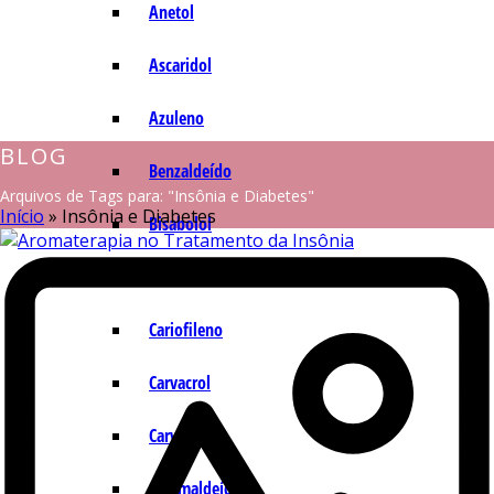
Anetol
Ascaridol
Azuleno
BLOG
Benzaldeído
Arquivos de Tags para: "Insônia e Diabetes"
Início
»
Insônia e Diabetes
Bisabolol
Camazuleno
Cariofileno
Carvacrol
Carvona
Cinamaldeído