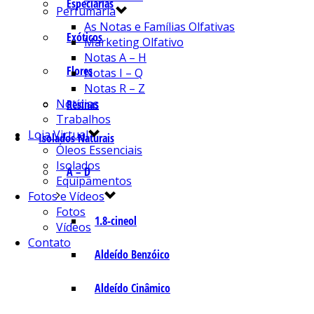
Especiarias
Perfumaria
As Notas e Famílias Olfativas
Exóticos
Marketing Olfativo
Notas A – H
Flores
Notas I – Q
Notas R – Z
Notícias
Resinas
Trabalhos
Loja Virtual
Isolados Naturais
Óleos Essenciais
Isolados
A – D
Equipamentos
Fotos e Vídeos
Fotos
1.8-cineol
Vídeos
Contato
Aldeído Benzóico
Aldeído Cinâmico