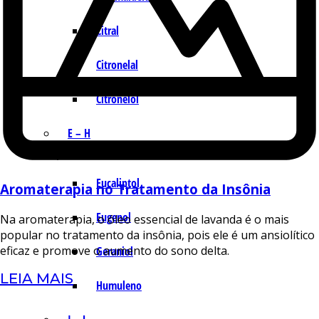
Citral
Citronelal
Citronelol
E – H
Eucaliptol
Aromaterapia no Tratamento da Insônia
Eugenol
Na aromaterapia, o óleo essencial de lavanda é o mais
popular no tratamento da insônia, pois ele é um ansiolítico
eficaz e promove o aumento do sono delta.
Geraniol
LEIA MAIS
Humuleno