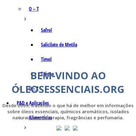
Q – T
Safrol
Salicilato de Metila
Timol
BEM-VINDO AO
Tujona
ÓLEOSESSENCIAIS.ORG
U – Z
P&D e Aplicações
Desde 2009, trazendo o que há de melhor em informações
sobre óleos essenciais, químicos aromáticos, isolados
Alimentícias
naturais, aromaterapia, fragrâncias e perfumaria.