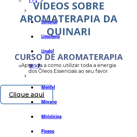
I – L
VÍDEOS SOBRE
AROMATERAPIA DA
Lemonal
QUINARI
Limoneno
Linalol
CURSO DE AROMATERAPIA
Aprenda a como utilizar toda a energia
M – P
dos Óleos Essenciais ao seu favor.
Mentol
Clique aqui
Mirceno
Miristicina
Pineno