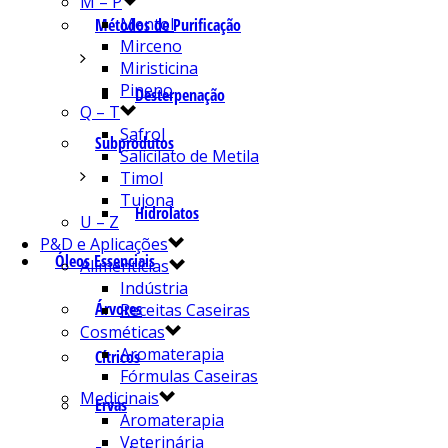
M – P
Mentol
Métodos de Purificação
Mirceno
Miristicina
Pineno
Desterpenação
Q – T
Safrol
Subprodutos
Salicilato de Metila
Timol
Tujona
Hidrolatos
U – Z
P&D e Aplicações
Óleos Essenciais
Alimentícias
Indústria
Árvores
Receitas Caseiras
Cosméticas
Aromaterapia
Cítricos
Fórmulas Caseiras
Medicinais
Ervas
Aromaterapia
Veterinária