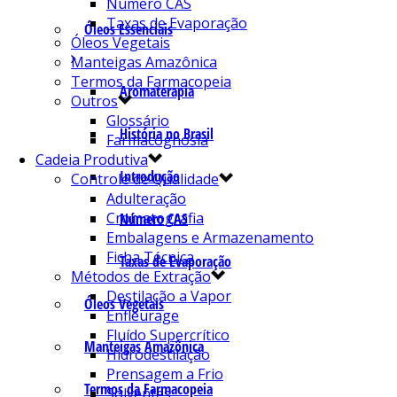
Número CAS
Taxas de Evaporação
Óleos Essenciais
Óleos Vegetais
Manteigas Amazônica
Termos da Farmacopeia
Aromaterapia
Outros
Glossário
História no Brasil
Farmacognosia
Cadeia Produtiva
Introdução
Controle de Qualidade
Adulteração
Cromatografia
Número CAS
Embalagens e Armazenamento
Ficha Técnica
Taxas de Evaporação
Métodos de Extração
Destilação a Vapor
Óleos Vegetais
Enfleurage
Fluído Supercrítico
Manteigas Amazônica
Hidrodestilação
Prensagem a Frio
Termos da Farmacopeia
Solventes