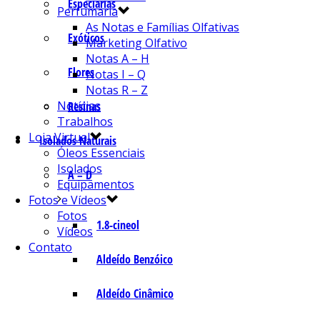
Especiarias
Perfumaria
As Notas e Famílias Olfativas
Exóticos
Marketing Olfativo
Notas A – H
Flores
Notas I – Q
Notas R – Z
Notícias
Resinas
Trabalhos
Loja Virtual
Isolados Naturais
Óleos Essenciais
Isolados
A – D
Equipamentos
Fotos e Vídeos
Fotos
1.8-cineol
Vídeos
Contato
Aldeído Benzóico
Aldeído Cinâmico