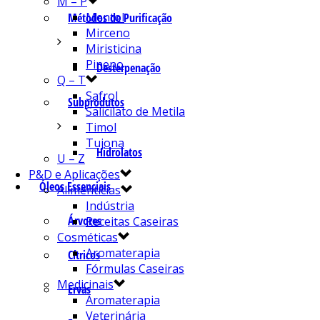
M – P
Mentol
Métodos de Purificação
Mirceno
Miristicina
Pineno
Desterpenação
Q – T
Safrol
Subprodutos
Salicilato de Metila
Timol
Tujona
Hidrolatos
U – Z
P&D e Aplicações
Óleos Essenciais
Alimentícias
Indústria
Árvores
Receitas Caseiras
Cosméticas
Aromaterapia
Cítricos
Fórmulas Caseiras
Medicinais
Ervas
Aromaterapia
Veterinária