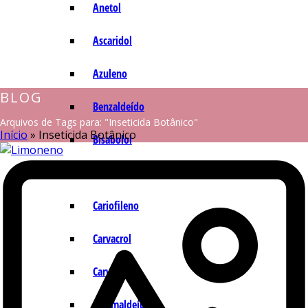
Anetol
Ascaridol
Azuleno
BLOG
Benzaldeído
Arquivos de Tags para: "Inseticida Botânico"
Início
»
Inseticida Botânico
Bisabolol
Camazuleno
Cariofileno
Carvacrol
Carvona
Cinamaldeído