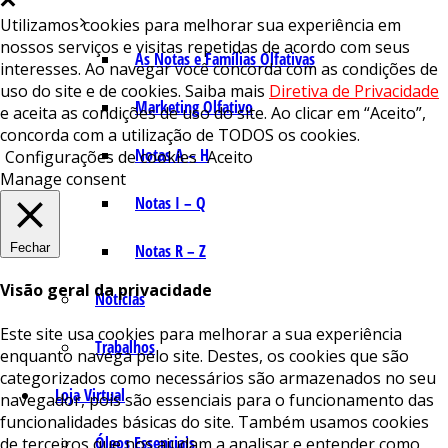
Utilizamos cookies para melhorar sua experiência em
nossos serviços e visitas repetidas de acordo com seus
As Notas e Famílias Olfativas
interesses. Ao navegar você concorda com as condições de
uso do site e de cookies. Saiba mais
Diretiva de Privacidade
Marketing Olfativo
e aceita as condições de uso do site. Ao clicar em “Aceito”,
concorda com a utilização de TODOS os cookies.
Notas A – H
Configurações de cookies
Aceito
Manage consent
Notas I – Q
Fechar
Notas R – Z
Visão geral da privacidade
Notícias
Este site usa cookies para melhorar a sua experiência
Trabalhos
enquanto navega pelo site. Destes, os cookies que são
categorizados como necessários são armazenados no seu
Loja Virtual
navegador, pois são essenciais para o funcionamento das
funcionalidades básicas do site. Também usamos cookies
Óleos Essenciais
de terceiros que nos ajudam a analisar e entender como