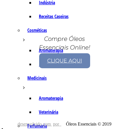
Indústria
Receitas Caseiras
Cosméticas
Compre Óleos
Essenciais Online!
Aromaterapia
CLIQUE AQUI
Fórmulas Caseiras
Medicinais
Aromaterapia
Veterinária
desenvolvido com
por
Óleos Essenciais © 2019
Perfumaria