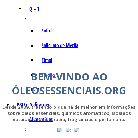
Q – T
Safrol
Salicilato de Metila
Timol
BEM-VINDO AO
Tujona
ÓLEOSESSENCIAIS.ORG
U – Z
P&D e Aplicações
Desde 2009, trazendo o que há de melhor em informações
sobre óleos essenciais, químicos aromáticos, isolados
Alimentícias
naturais, aromaterapia, fragrâncias e perfumaria.