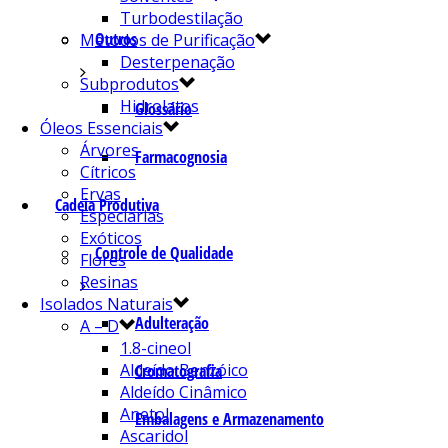
Turbodestilação
Outros
Métodos de Purificação
Desterpenação
Subprodutos
Hidrolatos
Glossário
Óleos Essenciais
Árvores
Farmacognosia
Cítricos
Ervas
Cadeia Produtiva
Especiarias
Exóticos
Controle de Qualidade
Flores
Resinas
Isolados Naturais
Adulteração
A – D
1.8-cineol
Aldeído Benzóico
Cromatografia
Aldeído Cinâmico
Anetol
Embalagens e Armazenamento
Ascaridol