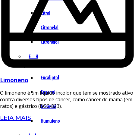
Citral
Citronelal
Citronelol
E – H
Eucaliptol
Limoneno
Eugenol
O limoneno é um líquido incolor que tem se mostrado ativo
contra diversos tipos de câncer, como câncer de mama (em
ratos) e gástrico (BGC-823).
Geraniol
LEIA MAIS
Humuleno