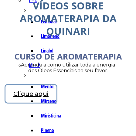
I – L
VÍDEOS SOBRE
AROMATERAPIA DA
Lemonal
QUINARI
Limoneno
Linalol
CURSO DE AROMATERAPIA
Aprenda a como utilizar toda a energia
M – P
dos Óleos Essenciais ao seu favor.
Mentol
Clique aqui
Mirceno
Miristicina
Pineno