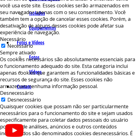
você usa este site. Esses cookies serão armazenados em
seu navegador apenas com o seu consentimento. Você
Isolados
também tem a opção de cancelar esses cookies. Porém, a
desativação de alguns desses cookies pode afetar sua
Equipamentos
experiência de navegação.
Necessário
Fotos e Vídeos
Necessário
Sempre ativado
Fotos
Os cookies necessários são absolutamente essenciais para
o funcionamento adequado do site. Esta categoria inclui
Vídeos
apenas cookies que garantem as funcionalidades básicas e
recursos de segurança do site. Esses cookies não
armazenam nenhuma informação pessoal.
Contato
Desnecessário
Desnecessário
Quaisquer cookies que possam não ser particularmente
necessários para o funcionamento do site e sejam usados ​​
especificamente para coletar dados pessoais do usuário
por meio de análises, anúncios e outros conteúdos
incorporados são denominados cookies desnecessários. É