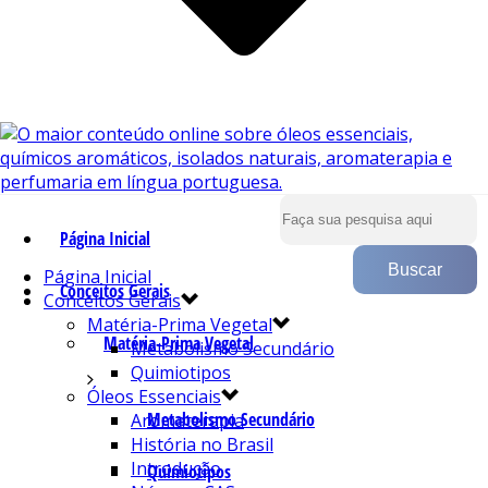
Página Inicial
Página Inicial
Conceitos Gerais
Conceitos Gerais
Matéria-Prima Vegetal
Matéria-Prima Vegetal
Metabolismo Secundário
Quimiotipos
Óleos Essenciais
Metabolismo Secundário
Aromaterapia
História no Brasil
Introdução
Quimiotipos